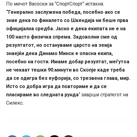
По мечот Васоски за “СпортСпорт“ истакна:
“Генерално заслужена победа, посебно ако се
знае дека по финалето со Шкендија ни беше прва
официјална средба. Јасно е дека екипата не е на
100 насто физичка спрема. Задоволни сме од
резултатот, но остануваме цврсто на земја
знаејќи дека Динамо Минск е опасна екипа,
посебно на гости. Имаме добар резултат, меѓутоа
не чекаат тешки 90.минути во Скопје каде треба
да се одигра без еуфорија, со трезвена глава, мир.
Исто со добра игра да повториме и да се
пласираме во следната рунда
“ заврши стратегот на
Силекс.