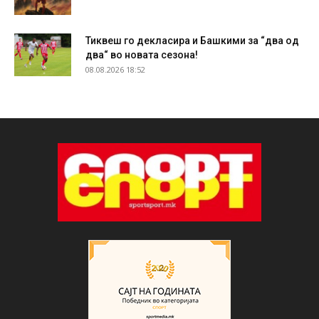
Тиквеш го декласира и Башкими за “два од
два“ во новата сезона!
08.08.2026 18:52