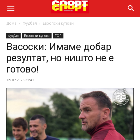
Дома
Фудбал
Европски купови
Фудбал
Европски купови
ТОП
Васоски: Имаме добар
резултат, но ништо не е
готово!
09.07.2026 21:49