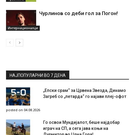
Чурлинов со деби гол за Погон!
Интернационалци
НАЈПОПУЛАРНИ ВО 7 ДЕНА
„Епски срам“ за Црвена Звезда, Динамо
Загреб со „петарда“ го најави плеј-офот
posted on 04.08.2026
Го освои Мундијалот, беше најдобар
играч на СП, а сега јава коњи на
Дурмитор во Црна Гора!