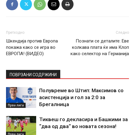
Претходно
Следно
Шкендија против Европа
Познати се деталите: Еве
покажа како се игра во
колкава плата ќе има Клоп
ЕВРОПА! (ВИДЕО)
како селектор на Германија
ПОВРЗАНИ СОДРЖИНИ
Полувреме во Штип: Максимов со
асистенција и гол за 2:0 за
Брегалница
Прва лига
Тиквеш го декласира и Башкими за
“два од два“ во новата сезона!
Прва лига