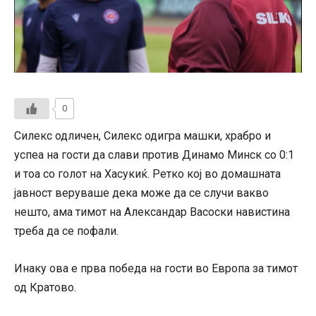
0
Силекс одличен, Силекс одигра машки, храбро и
успеа на гости да слави против Динамо Минск со 0:1
и тоа со голот на Хасукиќ. Ретко кој во домашната
јавност веруваше дека може да се случи вакво
нешто, ама тимот на Александар Васоски навистина
треба да се пофали.
Инаку ова е прва победа на гости во Европа за тимот
од Кратово.