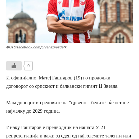
ФОТО:facebook.com/crvenazvezdafk
0
И официјално, Матеј Гаштаров (19) го продолжи
договорот со српскиот и балкански гигант Ц.Звезда.
Македонецот во редовите на “црвено – белите“ ќе остане
најмалку до 2029 година.
Инаку Гаштаров е предводник на нашата У-21
репрезентација и важи за еден од најголемите таленти или