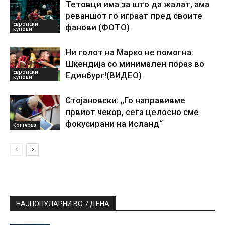
Тетовци има за што да жалат, ама
реваншот го играат пред своите
Европски
фанови (ФОТО)
купови
Ни голот на Марко не помогна:
Шкендија со минимален пораз во
Европски
Единбург!(ВИДЕО)
купови
Стојановски: „Го направивме
првиот чекор, сега целосно сме
фокусирани на Исланд“
Кошарка
НАЈПОПУЛАРНИ ВО 7 ДЕНА