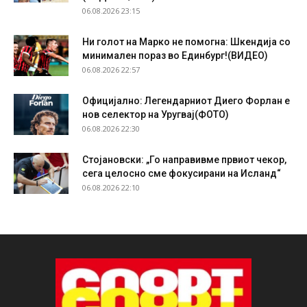
06.08.2026 23:15
Ни голот на Марко не помогна: Шкендија со
минимален пораз во Единбург!(ВИДЕО)
06.08.2026 22:57
Официјално: Легендарниот Диего Форлан е
нов селектор на Уругвај(ФОТО)
06.08.2026 22:30
Стојановски: „Го направивме првиот чекор,
сега целосно сме фокусирани на Исланд“
06.08.2026 22:10