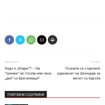
Претходно
Следно
Каде е „Клајне“? – На
Познати се стартните
“тренинг“ во Скопје или чека
единаесет на Шкендија за
„дил“ со Брегалница?
мечот со Европа
ПОВРЗАНИ СОДРЖИНИ