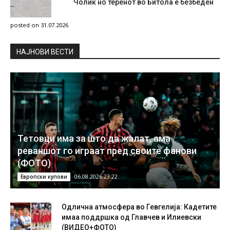
Чолиќ но теренот во Битола е безбеден
posted on 31.07.2026
НAЈНОВИ ВЕСТИ
Тетовци има за што да жалат, ама
реваншот го играат пред своите фанови
(ФОТО)
06.08.2026 23:22
Европски купови
Одлична атмосфера во Гевгелија: Кадетите
имаа поддршка од Главчев и Илиевски
(ВИДЕО+ФОТО)