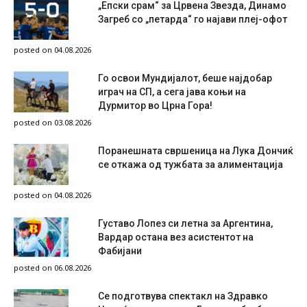
„Епски срам“ за Црвена Звезда, Динамо
Загреб со „петарда“ го најави плеј-офот
posted on 04.08.2026
Го освои Мундијалот, беше најдобар
играч на СП, а сега јава коњи на
Дурмитор во Црна Гора!
posted on 03.08.2026
Поранешната свршеница на Лука Дончиќ
се откажа од тужбата за алиментација
posted on 04.08.2026
Густаво Лопез си летна за Аргентина,
Вардар остана вез асистентот на
Фабијани
posted on 06.08.2026
Се подготвува спектакл на Здравко