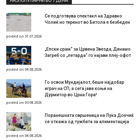
НАЈПОПУЛАРНИ ВО 7 ДЕНА
Се подготвува спектакл на Здравко
Чолиќ но теренот во Битола е безбеден
posted on 31.07.2026
„Епски срам“ за Црвена Звезда, Динамо
Загреб со „петарда“ го најави плеј-офот
posted on 04.08.2026
Го освои Мундијалот, беше најдобар
играч на СП, а сега јава коњи на
Дурмитор во Црна Гора!
posted on 03.08.2026
Поранешната свршеница на Лука Дончиќ
се откажа од тужбата за алиментација
posted on 04.08.2026