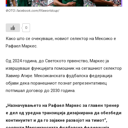
ФОТО:.facebook.com/fifaworldcup/
0
Како што се очекуваше, новиот селектор на Мексико е
Рафаел Маркес.
Од 2024 година, до Светското првенство, Маркес ја
извршуваше функцијата помошник на сегашниот селектор
Хавиер Агире. Мексиканската фудбалска федерација
објави дека поранешниот познат репрезентативец
потпишал договор до 2030 година.
„Назначувањето на Рафаел Маркес за главен тренер
е дел од уредна транзиција дизајнирана да обезбеди
континуитет и да го зајакне развојот на тимот“,
соопшти Мексиканската фудбалска федерација.