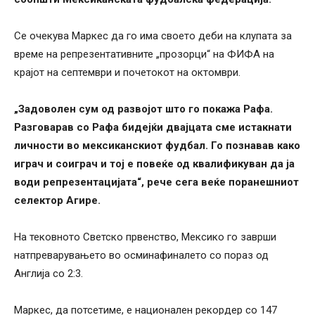
Се очекува Маркес да го има своето деби на клупата за
време на репрезентативните „прозорци“ на ФИФА на
крајот на септември и почетокот на октомври.
„Задоволен сум од развојот што го покажа Рафа.
Разговарав со Рафа бидејќи двајцата сме истакнати
личности во мексиканскиот фудбал. Го познавав како
играч и соиграч и тој е повеќе од квалификуван да ја
води репрезентацијата“, рече сега веќе поранешниот
селектор Агире.
На тековното Светско првенство, Мексико го заврши
натпреварувањето во осминафиналето со пораз од
Англија со 2:3.
Маркес, да потсетиме, е национален рекордер со 147