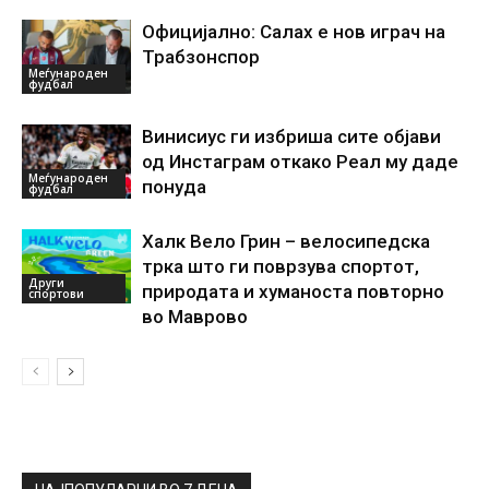
Официјално: Салах е нов играч на
Трабзонспор
Меѓународен
фудбал
Винисиус ги избриша сите објави
од Инстаграм откако Реал му даде
Меѓународен
понуда
фудбал
Халк Вело Грин – велосипедска
трка што ги поврзува спортот,
Други
природата и хуманоста повторно
спортови
во Маврово