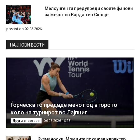
Мелсунген ги предупреди своите фанови
за мечот со Вардар во Скопје
posted on 02.08.2026
НAЈНОВИ ВЕСТИ
Ѓорческа го предаде мечот од второто
коло на турнирот во Лајпциг
06.08.2026 16:25
Други спортови
Кузманоски: Момците покажаа карактер,