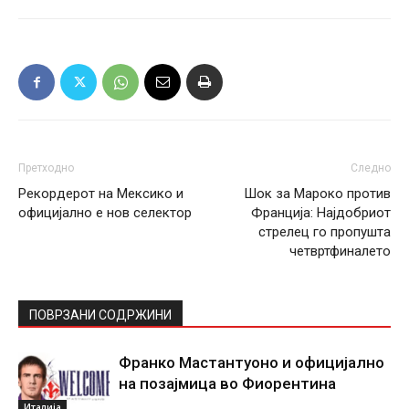
Претходно
Следно
Рекордерот на Мексико и
Шок за Мароко против
официјално е нов селектор
Франција: Најдобриот
стрелец го пропушта
четвртфиналето
ПОВРЗАНИ СОДРЖИНИ
Франко Мастантуоно и официјално
на позајмица во Фиорентина
Италија