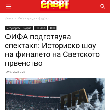
Дома
Меѓународен фудбал
Меѓународен фудбал
СП 2026
ТОП
ФИФА подготвува
спектакл: Историско шоу
на финалето на Светското
првенство
09.07.2026 9:20