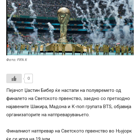
Фото: FIFA X
0
Пејачот Џастин Бибер ќе настапи на полувремето од
финалето на Светското првенство, заедно со претходно
најавените Шакира, Мадона и К-поп групата BTS, објавија
организаторите на натпреварувањето.
Финалниот натпревар на Светското првенство во Њујорк
ќе се игра на 19 јули.