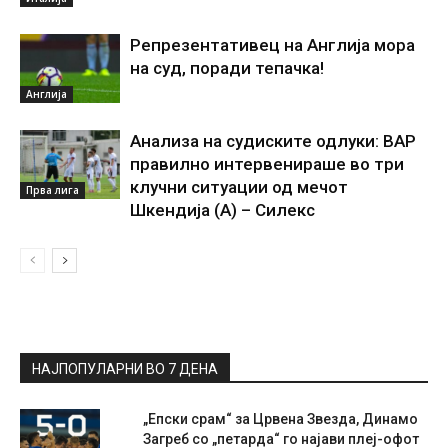
Репрезентативец на Англија мора
на суд, поради тепачка!
Англија
Анализа на судиските одлуки: ВАР
правилно интервенираше во три
клучни ситуации од мечот
Прва лига
Шкендија (А) – Силекс
НАЈПОПУЛАРНИ ВО 7 ДЕНА
„Епски срам“ за Црвена Звезда, Динамо
Загреб со „петарда“ го најави плеј-офот