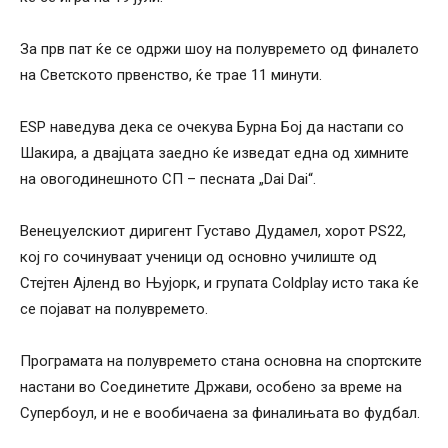
За прв пат ќе се одржи шоу на полувремето од финалето
на Светското првенство, ќе трае 11 минути.
ESP наведува дека се очекува Бурна Бој да настапи со
Шакира, а двајцата заедно ќе изведат една од химните
на овогодинешното СП – песната „Dai Dai“.
Венецуелскиот диригент Густаво Дудамел, хорот PS22,
кој го сочинуваат ученици од основно училиште од
Стејтен Ајленд во Њујорк, и групата Coldplay исто така ќе
се појават на полувремето.
Програмата на полувремето стана основна на спортските
настани во Соединетите Држави, особено за време на
Супербоул, и не е вообичаена за финалињата во фудбал.