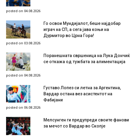
posted on 04.08.2026
Го освои Мундијалот, беше најдобар
играч на СП, а сега јава коњи на
Дурмитор во Црна Гора!
posted on 03.08.2026
Поранешната свршеница на Лука Дончиќ
се откажа од тужбата за алиментација
posted on 04.08.2026
Густаво Лопез си летна за Аргентина,
Вардар остана вез асистентот на
Фабијани
posted on 06.08.2026
Мелсунген ги предупреди своите фанови
за мечот со Вардар во Скопје