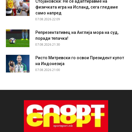
Стојановски: Не се адаптиравме на
физичката игра на Исланд, сега гледаме
само напред
07.08.2026 22:09
Репрезентативец на Англија мора на суд,
поради тепачка!
07.08.2026 21:30
Ристо Митревски го освои Президент купот
на Индонезија
07.08.2026 21:00