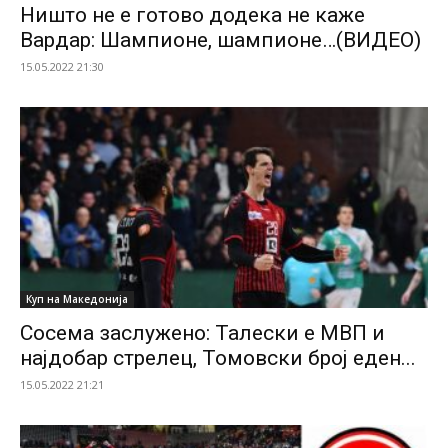
Ништо не е готово додека не каже
Вардар: Шампионе, шампионе…(ВИДЕО)
15.05.2022 21:30
Куп на Македонија
Сосема заслужено: Талески е МВП и
најдобар стрелец, Томовски број еден...
15.05.2022 21:21