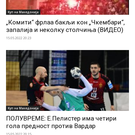
Куп на Македонија
„Комити“ фрлаа бакљи кон „Чкембари“,
запалија и неколку столчиња (ВИДЕО)
15.05.2022 20:23
Куп на Македонија
ПОЛУВРЕМЕ: Е.Пелистер има четири
гола предност против Вардар
15.05.2022 20:15