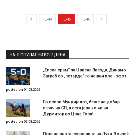
1,544
1,545
1,546
НАЈПОПУЛАРНИ ВО 7 ДЕНА
„Епски срам“ за Црвена Звезда, Динамо
Загреб со „петарда“ го најави плеј-офот
posted on 04.08.2026
Го освои Мундијалот, беше најдобар
играч на СП, а сега јава коњи на
Дурмитор во Црна Гора!
posted on 03.08.2026
Поранешната свршеница на Лука Дончиќ