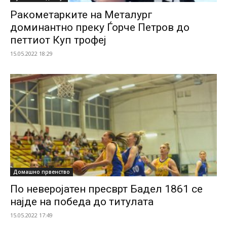
Ракометарките на Металург
доминантно преку Ѓорче Петров до
петтиот Куп трофеј
15.05.2022 18:29
Домашно првенство
По неверојатен пресврт Бадел 1861 се
најде на победа до титулата
15.05.2022 17:49