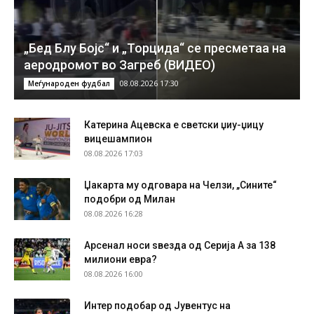
„Бед Блу Бојс“ и „Торцида“ се пресметаа на
аеродромот во Загреб (ВИДЕО)
08.08.2026 17:30
Меѓународен фудбал
Катерина Ацевска е светски џиу-џицу
вицешампион
08.08.2026 17:03
Џакарта му одговара на Челзи, „Сините“
подобри од Милан
08.08.2026 16:28
Арсенал носи ѕвезда од Серија А за 138
милиони евра?
08.08.2026 16:00
Интер подобар од Јувентус на