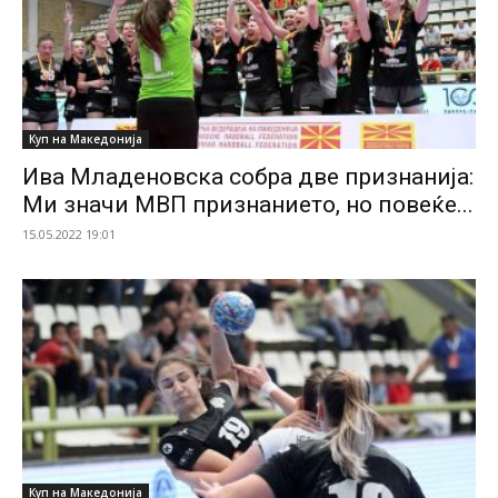
Куп на Македонија
Ива Младеновска собра две признанија:
Ми значи МВП признанието, но повеќе...
15.05.2022 19:01
Куп на Македонија