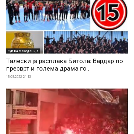
Куп на Македонија
Талески ја расплака Битола: Вардар по
пресврт и голема драма го...
15.05.2022 21:13