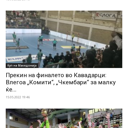
Куп на Македонија
Прекин на финалето во Кавадарци:
Влегоа „Комити“, „Чкембари“ за малку
ќе...
15.05.2022 19:46