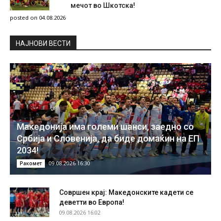
мечот во Шкотска!
posted on 04.08.2026
НAЈНОВИ ВЕСТИ
Македонија има големи шанси, заедно со
Србија и Словенија, да биде домаќин на ЕП
2034!
09.08.2026 16:30
Ракомет
Совршен крај: Македонските кадети се
деветти во Европа!
09.08.2026 16:02