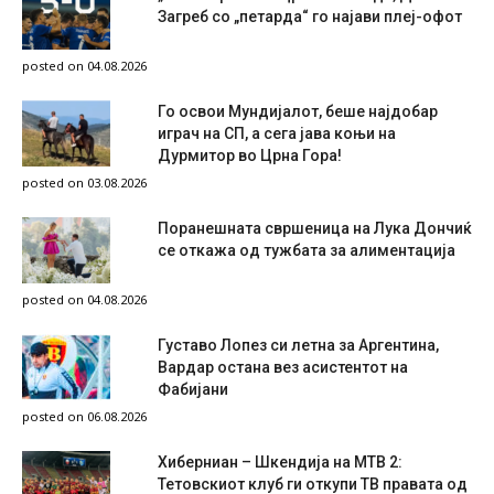
Загреб со „петарда“ го најави плеј-офот
posted on 04.08.2026
Го освои Мундијалот, беше најдобар
играч на СП, а сега јава коњи на
Дурмитор во Црна Гора!
posted on 03.08.2026
Поранешната свршеница на Лука Дончиќ
се откажа од тужбата за алиментација
posted on 04.08.2026
Густаво Лопез си летна за Аргентина,
Вардар остана вез асистентот на
Фабијани
posted on 06.08.2026
Хиберниан – Шкендија на МТВ 2:
Тетовскиот клуб ги откупи ТВ правата од