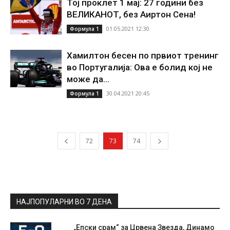
Тој проклет 1 мај: 27 години без
ВЕЛИКАНОТ, без Аиртон Сена!
01.05.2021 12:30
Формула 1
Хамилтон бесен по првиот тренинг
во Португалија: Ова е болид кој не
може да...
30.04.2021 20:45
Формула 1
72
73
74
НАЈПОПУЛАРНИ ВО 7 ДЕНА
„Епски срам“ за Црвена Звезда, Динамо