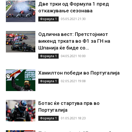
Две трки од Формула 1 пред
откажување сезонава
05.05.2021 21:30
Формула 1
Одлична вест: Претстојниот
викенд трката во Ф1 за ГН на
Шпанија ќе биде со...
04.05.2021 10:00
Формула 1
Хамилтон победи во Португалија
02.05.2021 19:08
Формула 1
Ботас ќе стартува прв во
Португалија
01.05.2021 18:23
Формула 1