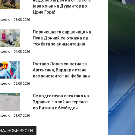
најдобар играч на СП, а сега
јава коњи на Дурмитор во
Црна Гора!
sted on 03.08.2026
Поранешната свршеница на
Лука Дончиќ се откажа од
тужбата за алиментација
sted on 04.08.2026
Густаво Лопез си летна за
Аргентина, Вардар остана
вез асистентот на Фабијани
sted on 06.08.2026
Се подготвува спектакл на
Здравко Чолиќ но теренот
во Битола е безбеден
sted on 31.07.2026
НAЈНОВИ ВЕСТИ