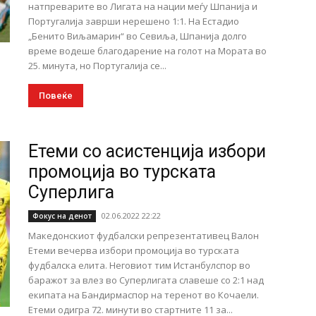
натпреварите во Лигата на нации меѓу Шпанија и
Португалија заврши нерешено 1:1. На Естадио
„Бенито Виљамарин“ во Севиља, Шпанија долго
време водеше благодарение на голот на Мората во
25. минута, но Португалија се...
Повеќе
Етеми со асистенција избори
промоција во турската
Суперлига
02.06.2022 22:22
Фокус на денот
Македонскиот фудбалски репрезентативец Валон
Етеми вечерва избори промоција во турската
фудбалска елита. Неговиот тим Истанбулспор во
баражот за влез во Суперлигата славеше со 2:1 над
екипата на Бандирмаспор на теренот во Кочаели.
Етеми одигра 72. минути во стартните 11 за...