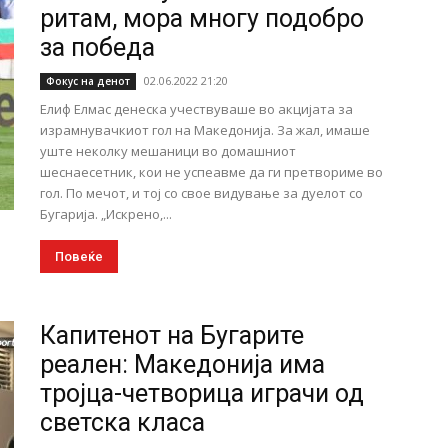
ритам, мора многу подобро
за победа
02.06.2022 21:20
Фокус на денот
Елиф Елмас денеска учествуваше во акцијата за
израмнувачкиот гол на Македонија. За жал, имаше
уште неколку мешаници во домашниот
шеснаесетник, кои не успеавме да ги претвориме во
гол. По мечот, и тој со свое видување за дуелот со
Бугарија. „Искрено,...
Повеќе
Капитенот на Бугарите
реален: Македонија има
тројца-четворица играчи од
светска класа