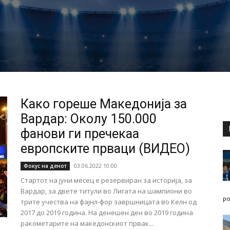
Како гореше Македонија за
Вардар: Околу 150.000
фанови ги пречекаа
европските прваци (ВИДЕО)
03.06.2022 10:00
Фокус на денот
Стартот на јуни месец е резервиран за историја, за
Вардар, за двете титули во Лигата на шампиони во
po
трите учества на фајнл-фор завршницата во Келн од
2017 до 2019 година. На денешен ден во 2019 година
ракометарите на македонскиот првак...