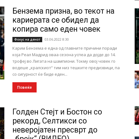
Бензема призна, во текот на
кариерата се обидел да
копира само еден човек
03.06.2022 8:30
Фокус на денот
Карим Бензема е една од главните причини поради
која Реал Мадрид оваа сезона успеа да дојде до 14.
трофеј во Лигата на шампиони. Токму овој човек го
водеше „кралскиот“ тим низ тешките предизвици, па
со сигурност ќе биде еден...
Повеќе
Голден Стејт и Бостон со
рекорд, Селтикси со
неверојатен пресврт до
„брејк“ (ВИДЕО)