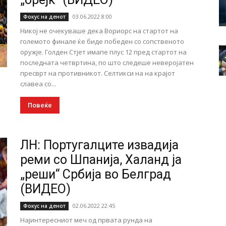
03.06.2022 8:00
Фокус на денот
Никој не очекуваше дека Вориорс на стартот на
големото финале ќе биде победен со сопственото
оружје. Голден Стјет имапе плус 12 пред стартот на
последната четвртина, по што следеше неверојатен
пресврт на противникот. Селтикси на на крајот
славеа со...
Повеќе
ЛН: Португалците извадија
реми со Шпанија, Халанд ја
„реши“ Србија во Белград
(ВИДЕО)
02.06.2022 22:45
Фокус на денот
Најинтересниот меч од првата рунда на