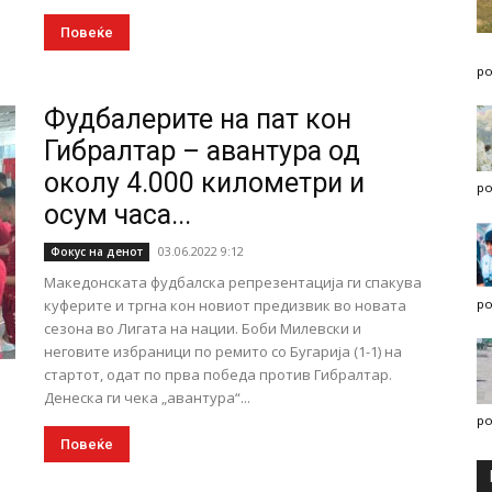
Повеќе
po
Фудбалерите на пат кон
Гибралтар – авантура од
околу 4.000 километри и
po
осум часа...
03.06.2022 9:12
Фокус на денот
Македонската фудбалска репрезентација ги спакува
куферите и тргна кон новиот предизвик во новата
po
сезона во Лигата на нации. Боби Милевски и
неговите избраници по ремито со Бугарија (1-1) на
стартот, одат по прва победа против Гибралтар.
Денеска ги чека „авантура“...
po
Повеќе