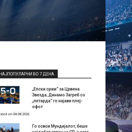
НАЈПОПУЛАРНИ ВО 7 ДЕНА
„Епски срам“ за Црвена
Звезда, Динамо Загреб со
„петарда“ го најави плеј-
офот
sted on 04.08.2026
Го освои Мундијалот, беше