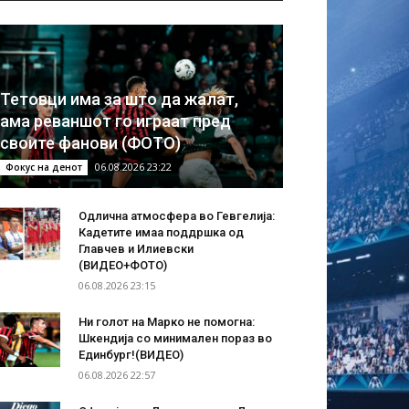
Тетовци има за што да жалат,
ама реваншот го играат пред
своите фанови (ФОТО)
06.08.2026 23:22
Фокус на денот
Одлична атмосфера во Гевгелија:
Кадетите имаа поддршка од
Главчев и Илиевски
(ВИДЕО+ФОТО)
06.08.2026 23:15
Ни голот на Марко не помогна:
Шкендија со минимален пораз во
Единбург!(ВИДЕО)
06.08.2026 22:57