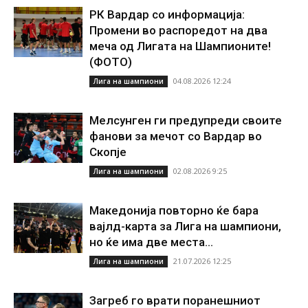
РК Вардар со информација:
Промени во распоредот на два
меча од Лигата на Шампионите!
(ФОТО)
04.08.2026 12:24
Лига на шампиони
Мелсунген ги предупреди своите
фанови за мечот со Вардар во
Скопје
02.08.2026 9:25
Лига на шампиони
Македонија повторно ќе бара
вајлд-карта за Лига на шампиони,
но ќе има две места...
21.07.2026 12:25
Лига на шампиони
Загреб го врати поранешниот