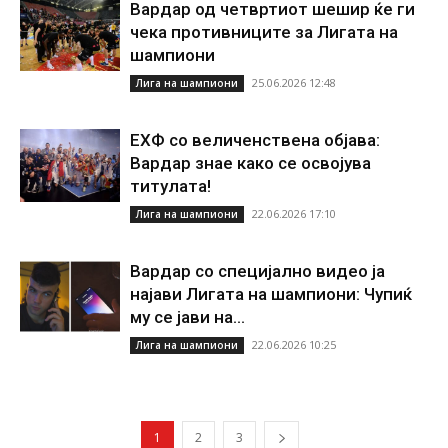
Вардар од четвртиот шешир ќе ги
чека противниците за Лигата на
шампиони
25.06.2026 12:48
Лига на шампиони
ЕХФ со величенствена објава:
Вардар знае како се освојува
титулата!
22.06.2026 17:10
Лига на шампиони
Вардар со специјално видео ја
најави Лигата на шампиони: Чупиќ
му се јави на...
22.06.2026 10:25
Лига на шампиони
1
2
3