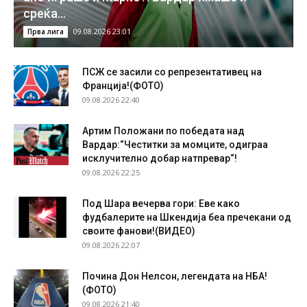
среќа…
09.08.2026 23:01
Прва лига
ПСЖ се засили со репрезентативец на
Франција!(ФОТО)
09.08.2026 22:40
Артим Положани по победата над
Вардар:“Честитки за момците, одиграа
исклучително добар натпревар“!
09.08.2026 22:25
Под Шара вечерва гори: Еве како
фудбалерите на Шкендија беа пречекани од
своите фанови!(ВИДЕО)
09.08.2026 22:07
Почина Дон Нелсон, легендата на НБА!
(ФОТО)
09.08.2026 21:40