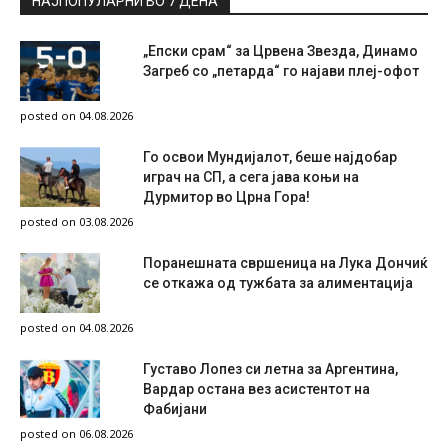
НАЈПОПУЛАРНИ ВО 7 ДЕНА
„Епски срам“ за Црвена Звезда, Динамо
Загреб со „петарда“ го најави плеј-офот
posted on 04.08.2026
Го освои Мундијалот, беше најдобар
играч на СП, а сега јава коњи на
Дурмитор во Црна Гора!
posted on 03.08.2026
Поранешната свршеница на Лука Дончиќ
се откажа од тужбата за алиментација
posted on 04.08.2026
Густаво Лопез си летна за Аргентина,
Вардар остана вез асистентот на
Фабијани
posted on 06.08.2026