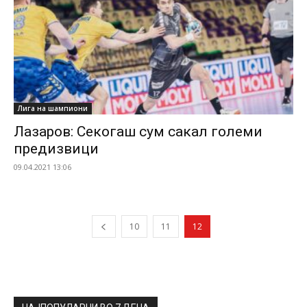
Лига на шампиони
Лазаров: Секогаш сум сакал големи
предизвици
09.04.2021 13:06
10
11
12