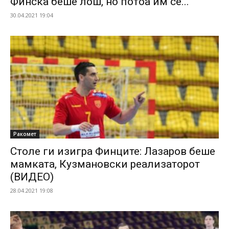
Финска беше лош, но потоа им се...
30.04.2021 19:04
Ракомет
Столе ги изигра Финците: Лазаров беше
мамката, Кузмановски реализаторот
(ВИДЕО)
28.04.2021 19:08