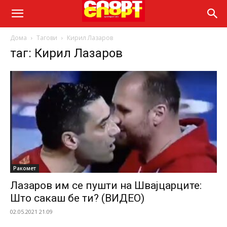
Дома
Тагови
Кирил Лазаров
таг: Кирил Лазаров
Ракомет
Лазаров им се пушти на Швајцарците:
Што сакаш бе ти? (ВИДЕО)
02.05.2021 21:09