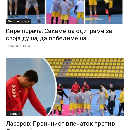
Фотогалерија
Кире порача: Сакаме да одиграме за
своја душа, да победиме на...
30.04.2021 19:34
Ракомет
Лазаров: Првичниот впечаток против