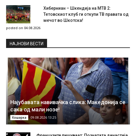
Хиберниан – Шкендија на МТВ 2:
Тетовскиот клуб ги откупи ТВ правата од
мечот во Шкотска!
posted on 04.08.2026
НAЈНОВИ ВЕСТИ
Најубавата навивачка слика: Македонија се
сака од мали нозе!
09.08.2026 13:25
Кошарка
Французите пишуваат: Познатата династија