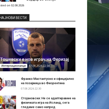
sted on 02.08.2026
НAЈНОВИ ВЕСТИ
Тошевски е нов играч на Феризај
07.08.2026 22:54
Интернационалци
Франко Мастантуоно и официјално
на позајмица во Фиорентина
07.08.2026 22:30
Стојановски: Не се адаптиравме на
физичката игра на Исланд, сега
гледаме само напред