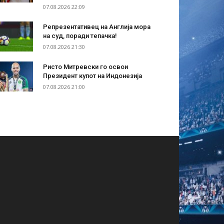
07.08.2026 22:09
Репрезентативец на Англија мора
на суд, поради тепачка!
07.08.2026 21:30
Ристо Митревски го освои
Президент купот на Индонезија
07.08.2026 21:00