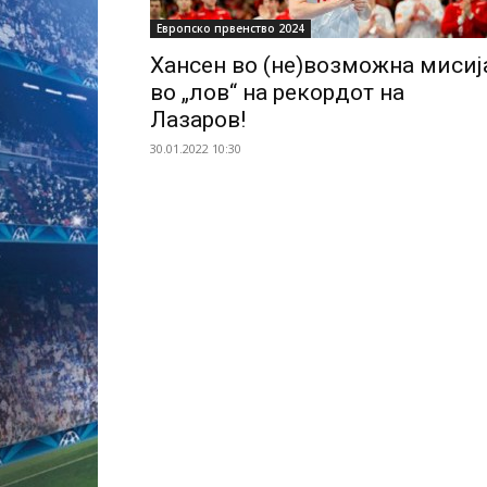
Европско првенство 2024
Хансен во (не)возможна мисиј
во „лов“ на рекордот на
Лазаров!
30.01.2022 10:30