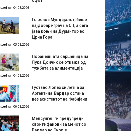
офот
sted on 04.08.2026
Го освои Мундијалот, беше
најдобар играч на СП, а сега
јава коњи на Дурмитор во
Црна Гора!
sted on 03.08.2026
Поранешната свршеница на
Лука Дончиќ се откажа од
тужбата за алиментација
sted on 04.08.2026
Густаво Лопез си летна за
Аргентина, Вардар остана
вез асистентот на Фабијани
sted on 06.08.2026
Мелсунген ги предупреди
своите фанови за мечот со
Вардар во Скопје