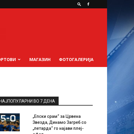
ОРТОВИ
МАГАЗИН
ФОТОГАЛЕРИЈА
НАЈПОПУЛАРНИ ВО 7 ДЕНА
„Епски срам“ за Црвена
Звезда, Динамо Загреб со
„петарда“ го најави плеј-