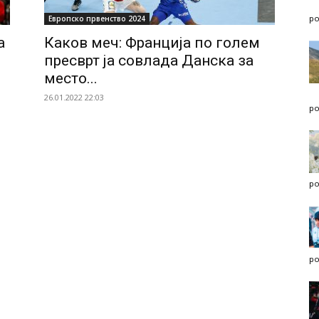
po
Европско првенство 2024
а
Каков меч: Франција по голем
пресврт ја совлада Данска за
место...
26.01.2022 22:03
po
po
po