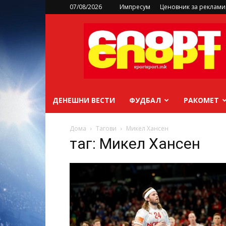
07/08/2026
Импресум
Ценовник за реклам
sportsport.mk
ДЕНЕШНИ ВЕСТИ
ФУДБАЛ
РАКОМЕТ
Дома
Тагови
Микел Хансен
таг: Микел Хансен