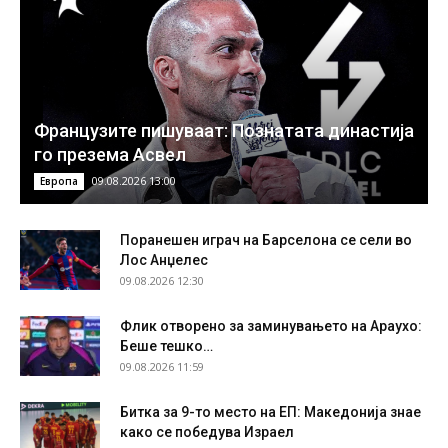
Французите пишуваат: Познатата династија
го презема Асвел
09.08.2026 13:00
Европа
Поранешен играч на Барселона се сели во
Лос Анџелес
09.08.2026 12:30
Флик отворено за заминувањето на Араухо:
Беше тешко…
09.08.2026 11:59
Битка за 9-то место на ЕП: Македонија знае
како се победува Израел