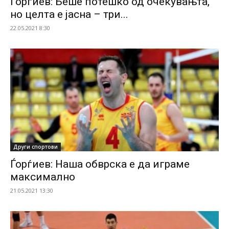
Ѓорѓиев: Беше потешко од очекувањта,
но целта е јасна – три...
22.05.2021 8:30
Други спортови
Ѓорѓиев: Наша обврска е да играме
максимално
21.05.2021 13:30