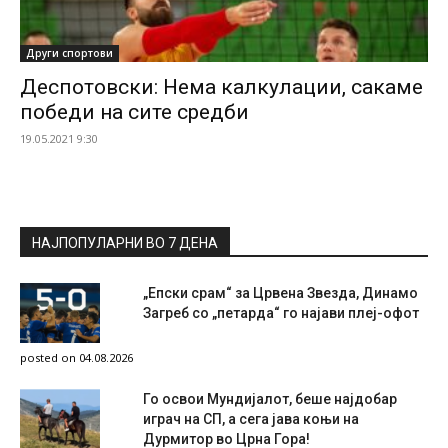
Други спортови
Деспотовски: Нема калкулации, сакаме
победи на сите средби
19.05.2021 9:30
НАЈПОПУЛАРНИ ВО 7 ДЕНА
„Епски срам“ за Црвена Звезда, Динамо
Загреб со „петарда“ го најави плеј-офот
posted on 04.08.2026
Го освои Мундијалот, беше најдобар
играч на СП, а сега јава коњи на
Дурмитор во Црна Гора!