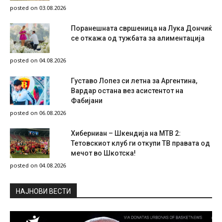
posted on 03.08.2026
Поранешната свршеница на Лука Дончиќ
се откажа од тужбата за алиментација
posted on 04.08.2026
Густаво Лопез си летна за Аргентина,
Вардар остана вез асистентот на
Фабијани
posted on 06.08.2026
Хиберниан – Шкендија на МТВ 2:
Тетовскиот клуб ги откупи ТВ правата од
мечот во Шкотска!
posted on 04.08.2026
НAЈНОВИ ВЕСТИ