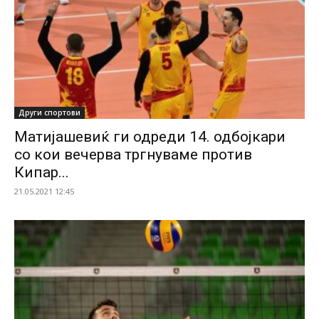
Други спортови
Матијашевиќ ги одреди 14. одбојкари
со кои вечерва тргнуваме против
Кипар...
21.05.2021 12:45