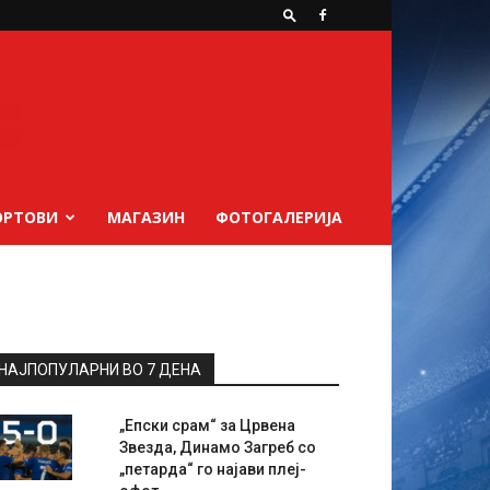
ОРТОВИ
МАГАЗИН
ФОТОГАЛЕРИЈА
НАЈПОПУЛАРНИ ВО 7 ДЕНА
„Епски срам“ за Црвена
Звезда, Динамо Загреб со
„петарда“ го најави плеј-