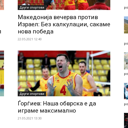
po
Други спортови
Македонија вечерва против
Израел: Без калкулации, сакаме
л
нова победа
22.05.2021 12:40
po
po
Други спортови
Ѓорѓиев: Наша обврска е да
po
играме максимално
21.05.2021 13:30