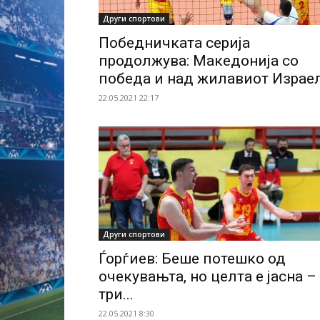
Други спортови
Победничката серија
продолжува: Македонија со
победа и над жилавиот Израе
22.05.2021 22:17
Други спортови
Ѓорѓиев: Беше потешко од
очекувањта, но целта е јасна –
три...
22.05.2021 8:30