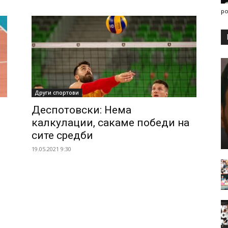
po
Други спортови
Деспотовски: Нема
калкулации, сакаме победи на
сите средби
19.05.2021 9:30