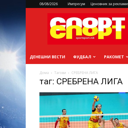
08/08/2026
Импресум
Ценовник за реклам
sportsport.mk
ДЕНЕШНИ ВЕСТИ
ФУДБАЛ
РАКОМЕТ
Дома
Тагови
СРЕБРЕНА ЛИГА
таг: СРЕБРЕНА ЛИГА