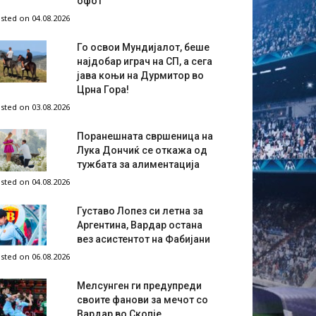
офот
sted on 04.08.2026
Го освои Мундијалот, беше
најдобар играч на СП, а сега
јава коњи на Дурмитор во
Црна Гора!
sted on 03.08.2026
Поранешната свршеница на
Лука Дончиќ се откажа од
тужбата за алиментација
sted on 04.08.2026
Густаво Лопез си летна за
Аргентина, Вардар остана
вез асистентот на Фабијани
sted on 06.08.2026
Мелсунген ги предупреди
своите фанови за мечот со
Вардар во Скопје