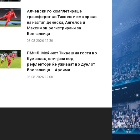
Алчевски го комплетираше
трансферот во Тиквеш и има право
на настап денеска, Ангелов и
Максимов регистрирани за
Брегалница
08.08.2026 12:30
ПМФЛ: Моќниот Тиквеш на гости во
Куманово, штипјани под
рефлектори ќе уживаат во дуелот
Брегалница – Арсими
08.08.2026 12:00