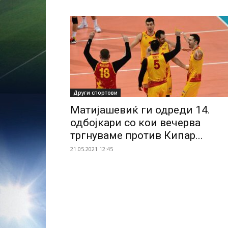
Други спортови
Матијашевиќ ги одреди 14.
одбојкари со кои вечерва
тргнуваме против Кипар...
21.05.2021 12:45