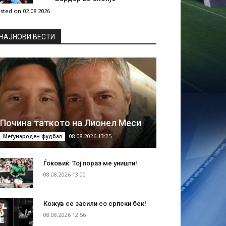
sted on 02.08.2026
НAЈНОВИ ВЕСТИ
Почина таткото на Лионел Меси
08.08.2026 13:25
Меѓународен фудбал
Ѓоковиќ: Тој пораз ме уништи!
08.08.2026 13:00
Кожув се засили со српски бек!
08.08.2026 12:56