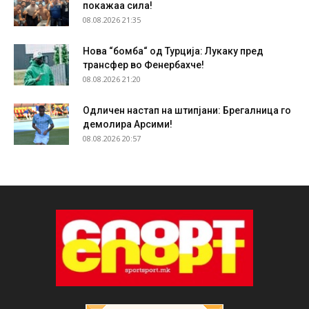
покажаа сила!
08.08.2026 21:35
Нова “бомба“ од Турција: Лукаку пред
трансфер во Фенербахче!
08.08.2026 21:20
Одличен настап на штипјани: Брегалница го
демолира Арсими!
08.08.2026 20:57