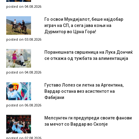
posted on 04.08.2026
Го освои Мундијалот, беше најдобар
играч на СП, а сега јава коњи на
Дурмитор во Црна Гора!
posted on 03.08.2026
Поранешната свршеница на Лука Дончиќ
се откажа од тужбата за алиментација
posted on 04.08.2026
Густаво Лопез си летна за Аргентина,
Вардар остана вез асистентот на
Фабијани
posted on 06.08.2026
Мелсунген ги предупреди своите фанови
за мечот со Вардар во Скопје
posted on 02.08.2026