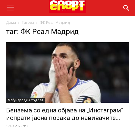
Дома
Тагови
ФК Реал Мадрид
таг: ФК Реал Мадрид
Меѓународен фудбал
Бензема со една објава на „Инстаграм“
испрати јасна порака до навивачите...
17.03.2022 9:30