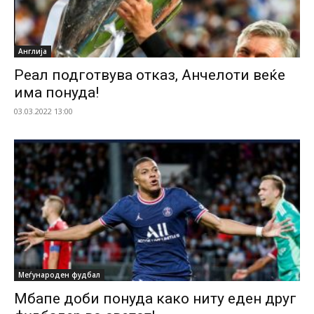
Англија
Реал подготвува отказ, Анчелоти веќе
има понуда!
03.03.2022 13:00
Меѓународен фудбал
Мбапе доби понуда како ниту еден друг