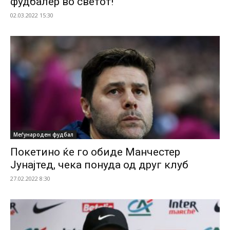
фудбалер во светот!
02.03.2022 15:30
Меѓународен фудбал
Покетино ќе го обиде Манчестер
Јунајтед, чека понуда од друг клуб
27.02.2022 8:30