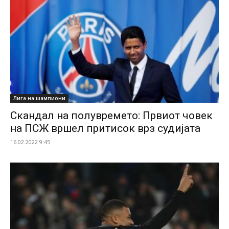
Лига на шампиони
Скандал на полувремето: Првиот човек
на ПСЖ вршел притисок врз судијата
16.02.2022 9:45