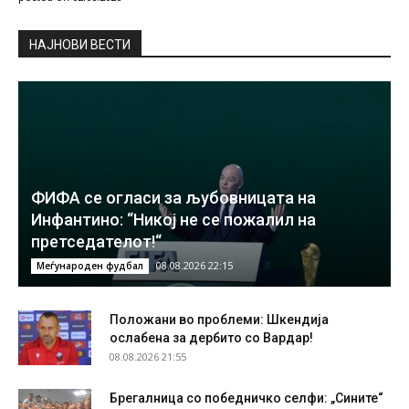
НAЈНОВИ ВЕСТИ
ФИФА се огласи за љубовницата на
Инфантино: “Никој не се пожалил на
претседателот!“
08.08.2026 22:15
Меѓународен фудбал
Положани во проблеми: Шкендија
ослабена за дербито со Вардар!
08.08.2026 21:55
Брегалница со победничко селфи: „Сините“