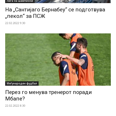
Лига на шампиони
На „Сантијаго Бернабеу“ се подготвува
„пекол“ за ПСЖ
22.02.2022 9:30
Меѓународен фудбал
Перез го менува тренерот поради
Мбапе?
22.02.2022 8:30