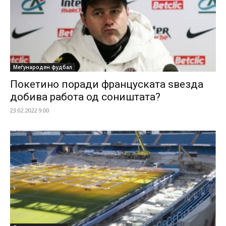
Меѓународен фудбал
Покетино поради француската ѕвезда
добива работа од соништата?
23.02.2022 9:00