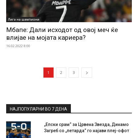
Лига на шампиони
Мбапе: Дали исходот од овој меч ќе
влијае на мојата кариера?
16.02.2022 8:00
1
2
3
НАЈПОПУЛАРНИ ВО 7 ДЕНА
„Епски срам“ за Црвена Звезда, Динамо
Загреб со „петарда“ го најави плеј-офот