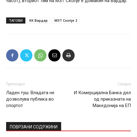
часот), вториот тим на МЗТ Скопје е домаќин на Вардар.
ТАГОВИ
КК Вардар
МЗТ Скопје 2
Претходно
Следно
Ладен туш: Владата не
И Комерцијална Банка дел
дозволува публика во
од приказната на
спортот
Македонија на ЕП
ПОВРЗАНИ СОДРЖИНИ