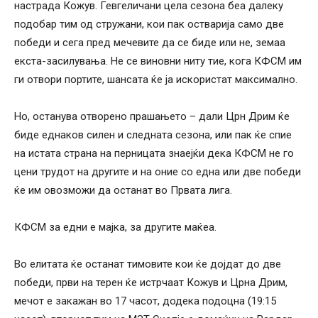
настрада Кожув. Гевгеличани цела сезона беа далеку
подобар тим од стружани, кои пак остварија само две
победи и сега пред мечевите да се биде или не, земаа
екста-засилувања. Не се виновни ниту тие, кога КФСМ им
ги отвори портите, шансата ќе ја искористат максимално.
Но, останува отворено прашањето – дали Црн Дрим ќе
биде еднаков силен и следната сезона, или пак ќе спие
на истата страна на перницата знаејќи дека КФСМ не го
цени трудот на другите и на оние со една или две победи
ќе им овозможи да останат во Првата лига.
КФСМ за едни е мајка, за другите маќеа.
Во елитата ќе останат тимовите кои ќе дојдат до две
победи, први на терен ќе истрчаат Кожув и Црна Дрим,
мечот е закажан во 17 часот, додека подоцна (19:15