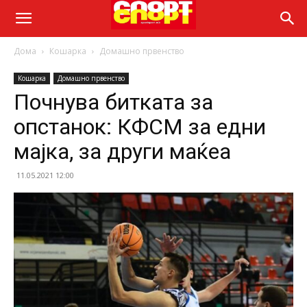
Дома
Кошарка
Домашно првенство
Кошарка
Домашно првенство
Почнува битката за
опстанок: КФСМ за едни
мајка, за други маќеа
11.05.2021 12:00