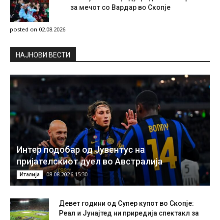
за мечот со Вардар во Скопје
posted on 02.08.2026
НAЈНОВИ ВЕСТИ
Интер подобар од Јувентус на
пријателскиот дуел во Австралија
08.08.2026 15:30
Италија
Девет години од Супер купот во Скопје:
Реал и Јунајтед ни приредија спектакл за