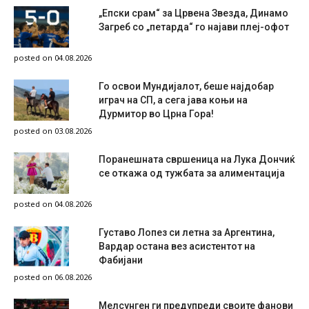
„Епски срам“ за Црвена Звезда, Динамо
Загреб со „петарда“ го најави плеј-офот
posted on 04.08.2026
Го освои Мундијалот, беше најдобар
играч на СП, а сега јава коњи на
Дурмитор во Црна Гора!
posted on 03.08.2026
Поранешната свршеница на Лука Дончиќ
се откажа од тужбата за алиментација
posted on 04.08.2026
Густаво Лопез си летна за Аргентина,
Вардар остана вез асистентот на
Фабијани
posted on 06.08.2026
Мелсунген ги предупреди своите фанови