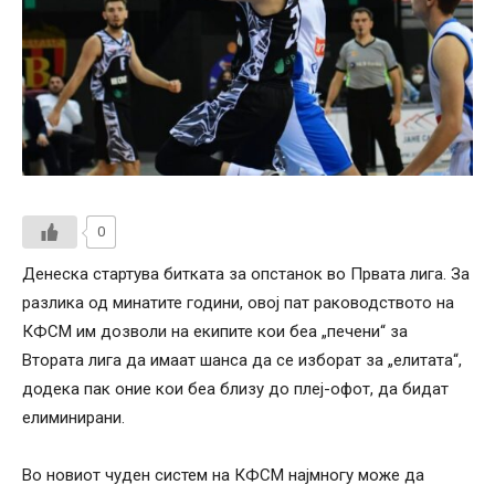
0
Денеска стартува битката за опстанок во Првата лига. За
разлика од минатите години, овој пат раководството на
КФСМ им дозволи на екипите кои беа „печени“ за
Втората лига да имаат шанса да се изборат за „елитата“,
додека пак оние кои беа близу до плеј-офот, да бидат
елиминирани.
Во новиот чуден систем на КФСМ најмногу може да