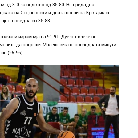
ани од 8-0 за водство од 85-80. Не предадоа
јката на Стојановски и двата поени на Крстајиќ се
рајот, поведоа со 85-88.
итолчани израмнија на 91-91. Дуелот влезе во
имовите да погреши. Малешевиќ во последната минути
ше (96-96).