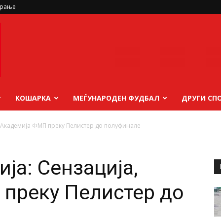
ирање
КОШАРКА
МЕЃУНАРОДЕН ФУДБАЛ
ДРУГИ СП
, Академија ФМП преку Пелистер до полуфинале
ја: Сензација,
преку Пелистер до