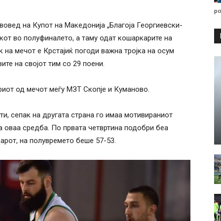
po
овед на Купот на Македонија „Благоја Георгиевски-
кот во полуфиналето, а таму одат кошаркарите на
ак на мечот е Крстајиќ погоди важна тројка на осум
ите на својот тим со 29 поени.
иот од мечот меѓу МЗТ Скопје и Куманово.
и, сепак на другата страна го имаа мотивираниот
за оваа средба. По првата четвртина подобри беа
дарот, на полувремето беше 57-53.