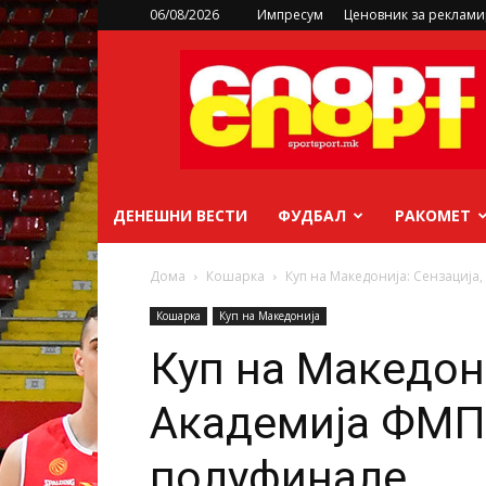
06/08/2026
Импресум
Ценовник за реклам
sportsport.mk
ДЕНЕШНИ ВЕСТИ
ФУДБАЛ
РАКОМЕТ
Дома
Кошарка
Куп на Македонија: Сензација
Кошарка
Куп на Македонија
Куп на Македони
Академија ФМП 
полуфинале