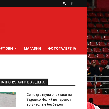
ОРТОВИ
МАГАЗИН
ФОТОГАЛЕРИЈА
НАЈПОПУЛАРНИ ВО 7 ДЕНА
Се подготвува спектакл на
Здравко Чолиќ но теренот
во Битола е безбеден