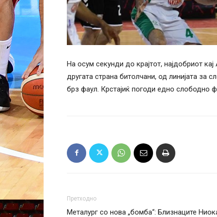
На осум секунди до крајтот, најдобриот кај
другата страна битолчани, од линијата за 
брз фаул. Крстајиќ погоди едно слободно 
Претходно
Металург со нова „бомба“: Близнаците Ниок