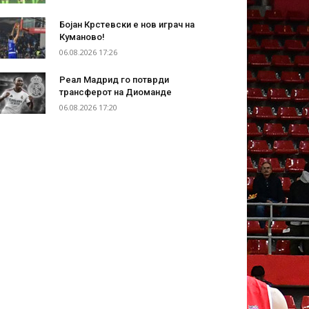
Бојан Крстевски е нов играч на
Куманово!
06.08.2026 17:26
Реал Мадрид го потврди
трансферот на Диоманде
06.08.2026 17:20