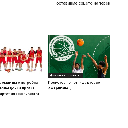
оставивме срцето на терен
Домашно првенство
момци им е потребна
Пелистер го потпиша вториот
 Македонија против
Американец!
тартот на шампионатот!