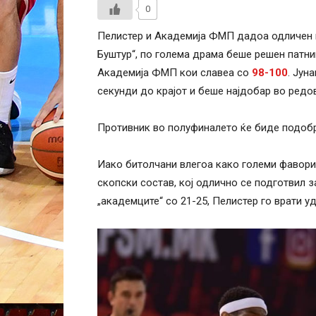
0
Пелистер и Академија ФМП дадоа одличен в
Буштур“, по голема драма беше решен патни
Академија ФМП кои славеа со
98-100
. Јун
секунди до крајот и беше најдобар во редов
Противник во полуфиналето ќе биде подобр
Иако битолчани влегоа како големи фаворит
скопски состав, кој одлично се подготвил 
„академците“ со 21-25, Пелистер го врати у