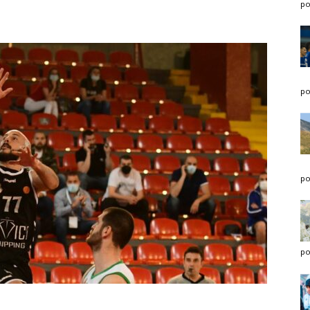
po
po
po
po