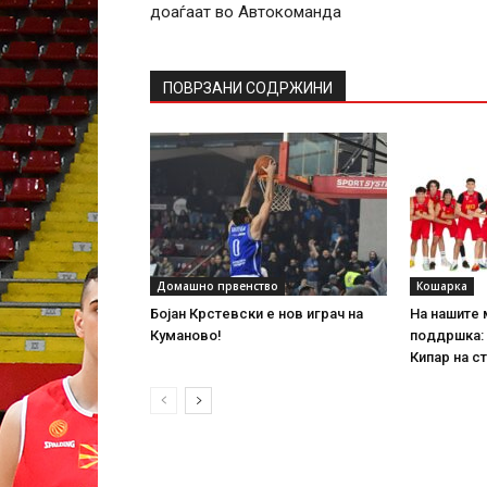
доаѓаат во Автокоманда
ПОВРЗАНИ СОДРЖИНИ
Домашно првенство
Кошарка
Бојан Крстевски е нов играч на
На нашите 
Куманово!
поддршка:
Кипар на с