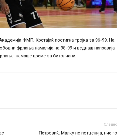
 Академија ФМП, Крстајиќ постигна тројка за 96-99. На
слободни фрлања намалија на 98-99 и веднаш направија
фрлање, немаше време за битолчани.
Следно
ас
Петровиќ: Малку не потценија, ние го