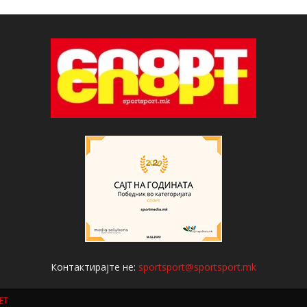
Контактирајте не:
sportsport@sportsport.mk
ET