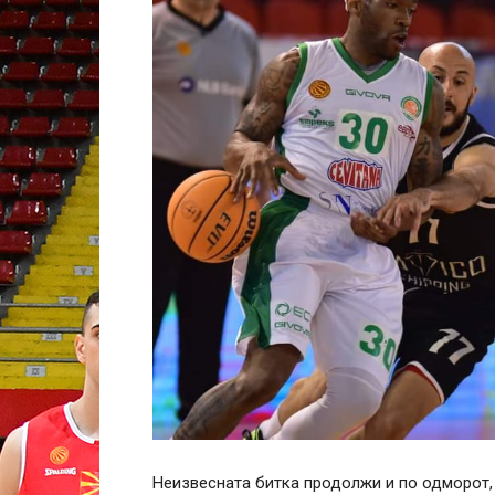
Неизвесната битка продолжи и по одморот,