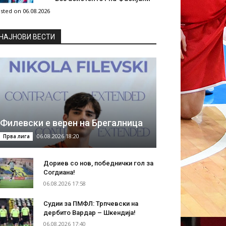
sted on 06.08.2026
НAЈНОВИ ВЕСТИ
Филевски е верен на Брегалница
06.08.2026 18:20
Прва лига
Дориев со нов, победнички гол за
Согдиана!
06.08.2026 17:58
Судии за ПМФЛ: Трпчевски на
дербито Вардар – Шкендија!
06.08.2026 17:40