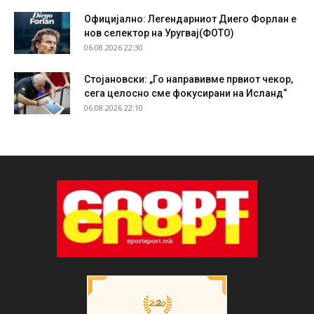
Официјално: Легендарниот Диего Форлан е
нов селектор на Уругвај(ФОТО)
06.08.2026 22:30
Стојановски: „Го направивме првиот чекор,
сега целосно сме фокусирани на Исланд“
06.08.2026 22:10