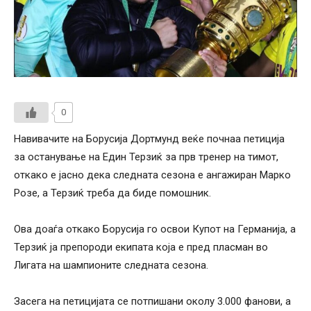
0
Навивачите на Борусија Дортмунд веќе почнаа петиција
за останување на Един Терзиќ за прв тренер на тимот,
откако е јасно дека следната сезона е ангажиран Марко
Розе, а Терзиќ треба да биде помошник.
Ова доаѓа откако Борусија го освои Купот на Германија, а
Терзиќ ја препороди екипата која е пред пласман во
Лигата на шампионите следната сезона.
Засега на петицијата се потпишани околу 3.000 фанови, а