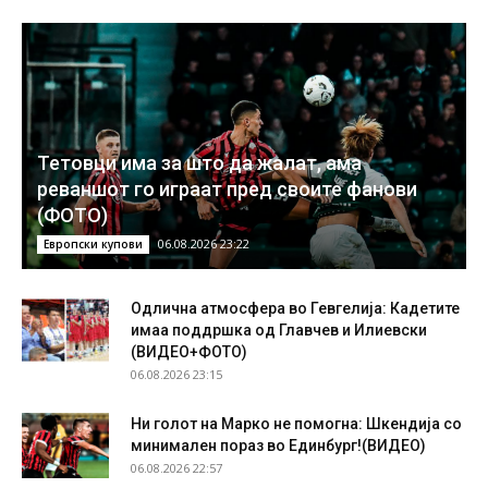
Тетовци има за што да жалат, ама
реваншот го играат пред своите фанови
(ФОТО)
06.08.2026 23:22
Европски купови
Одлична атмосфера во Гевгелија: Кадетите
имаа поддршка од Главчев и Илиевски
(ВИДЕО+ФОТО)
06.08.2026 23:15
Ни голот на Марко не помогна: Шкендија со
минимален пораз во Единбург!(ВИДЕО)
06.08.2026 22:57