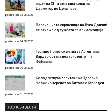
играч на СП, а сега јава коњи на
Дурмитор во Црна Гора!
posted on 03.08.2026
Поранешната свршеница на Лука Дончиќ
се откажа од тужбата за алиментација
posted on 04.08.2026
Густаво Лопез си летна за Аргентина,
Вардар остана вез асистентот на
Фабијани
posted on 06.08.2026
Се подготвува спектакл на Здравко
Чолиќ но теренот во Битола е безбеден
posted on 31.07.2026
НAЈНОВИ ВЕСТИ