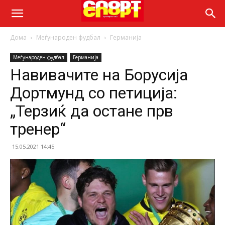
Дома
Меѓународен фудбал
Германија
Меѓународен фудбал
Германија
Навивачите на Борусија
Дортмунд со петиција:
„Терзиќ да остане прв
тренер“
15.05.2021 14:45