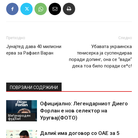
Претходно
Следно
Јунајтед дава 40 милиони
Убавата украинска
ерва за Рафаел Варан
тенисерка ја суспендираа
поради допинг, она се “вади“
дека тоа било поради се*с!
ПОВРЗАНИ СОДРЖИНИ
Официјално: Легендарниот Диего
Форлан е нов селектор на
Меѓународен
Уругвај(ФОТО)
фудбал
Далиќ има договор со ОАЕ за 5