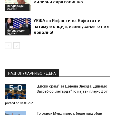
милиони евра годишно
Меѓународен
фудбал
УЕФА за Инфантино: Бојкотот и
натаму е опција, извинувањето не е
Меѓународен
доволно!
фудбал
НАЈПОПУЛАРНИ ВО 7 ДЕНА
„Епски срам“ за Црвена Звезда, Динамо
Загреб со „петарда“ го најави плеј-офот
posted on 04.08.2026
Го освои Мундијалот, беше најдобар