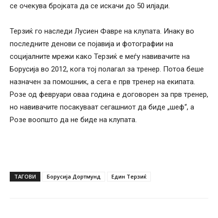
се очекува бројката да се искачи до 50 илјади.
Терзиќ го наследи Лусиен Фавре на клупата. Инаку во
последните денови се појавија и фотографии на
социјалните мрежи како Терзиќ е меѓу навивачите на
Борусија во 2012, кога тој полагал за тренер. Потоа беше
назначен за помошник, а сега е прв тренер на екипата.
Розе од февруари оваа година е договорен за прв тренер,
но навивачите посакуваат сегашниот да биде „шеф“, а
Розе воопшто да не биде на клупата.
ТАГОВИ
Борусија Дортмунд
Един Терзиќ