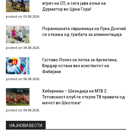
играч на СП, а сега јава коњи на
Дурмитор во Црна Гора!
posted on 03.08.2026
Поранешната свршеница на Лука Дончиќ
се откажа од тужбата за алиментација
posted on 04.08.2026
Густаво Лопез си летна за Аргентина,
Вардар остана вез асистентот на
Фабијани
posted on 06.08.2026
Хиберниан – Шкендија на МТВ 2:
Тетовскиот клуб ги откупи ТВ правата од
мечот во Шкотска!
posted on 04.08.2026
НAЈНОВИ ВЕСТИ