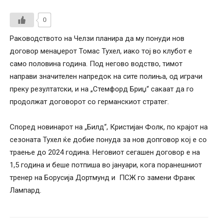
0
Раководството на Челзи планира да му понуди нов
договор менаџерот Томас Тухел, иако тој во клубот е
само половина година. Под негово водство, тимот
направи значителен напредок на сите полиња, од играчи
преку резултатски, и на „Стемфорд Бриџ“ сакаат да го
продолжат договорот со германскиот стратег.
Според новинарот на „Билд“, Кристијан Фолк, по крајот на
сезоната Тухел ќе добие понуда за нов допговор кој е со
траење до 2024 година. Неговиот сегашен договор е на
1,5 година и беше потпиша во јануари, кога поранешниот
тренер на Борусија Дортмунд и ПСЖ го замени Франк
Лампард.