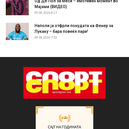
Од Де Пол за Меси – емотивен момент во
Мајами (ВИДЕО)
09.08.2026 8:27
Наполи ја отфрли понудата на Фенер за
Лукаку – бара повеќе пари!
09.08.2026 7:53