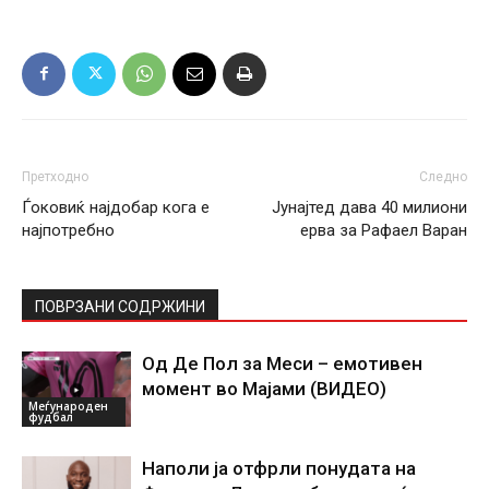
Претходно
Следно
Ѓоковиќ најдобар кога е
Јунајтед дава 40 милиони
најпотребно
ерва за Рафаел Варан
ПОВРЗАНИ СОДРЖИНИ
Од Де Пол за Меси – емотивен
момент во Мајами (ВИДЕО)
Меѓународен
фудбал
Наполи ја отфрли понудата на