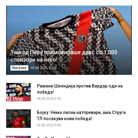
Тим од Перу промовираше дрес со 1.000
спонзори на него!
09.08.2026 10:00
Магазин
Рамани:Шкендија против Вардар оди на
победа!
09.08.2026 9:29
Бојку: Нема лесни натпревари, ама Струга
ТЛ посакува нова победа!
09.08.2026 9:00