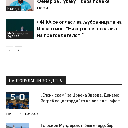
Фенер за Лукаку – бара повеќе
пари!
Италија
ФИФА се огласи за љубовницата на
Инфантино: “Никој не се пожалил
Меѓународен
на претседателот!“
фудбал
НАЈПОПУЛАРНИ ВО 7 ДЕНА
„Епски срам“ за Црвена Звезда, Динамо
Загреб со „петарда“ го најави плеј-офот
posted on 04.08.2026
Го освои Мундијалот, беше најдобар