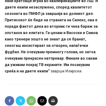
лани кратовци играа во квалификациите во ЛШ. И
двете екипи незаслужено, според квалитетот
сезоната во ПМФЛ ја завршија во долниот дел.
Притисокот ќе биде на страната на Силекс, ова е
поради фактот дека во вторник ги чека бараж за
опстанок во елитата. Ги ценам и Васоски и Симов
како тренери зошто не знаат да се бранат,
секогаш инсистираат на отворен, напаѓачки
фудбал. Не очекувам премногу голови, но затоа
очекувам прекрасен натпревар. Финале во сакам
да уживам покрај ТВ екраните. Им посакувам
среќа и на двете екипи“
заврши Илијоски.