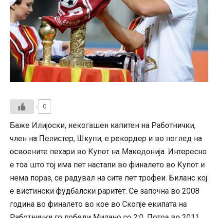
0
Баже Илијоски, некогашен капитен на Работнички,
член на Пелистер, Шкупи, е рекордер и во поглед на
освоените пехари во Купот на Македонија. Интересно
е тоа што тој има пет настапи во финалето во Купот и
нема пораз, се радувал на сите пет трофеи. Биланс кој
е вистински фудбалски раритет. Се започна во 2008
година во финалето во кое во Скопје екипата на
Работнички го победи Милано со 2:0. Потоа во 2011