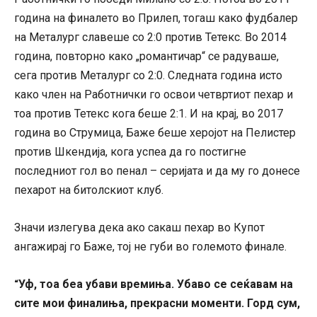
година на финалето во Прилеп, тогаш како фудбалер
на Металург славеше со 2:0 против Тетекс. Во 2014
година, повторно како „романтичар“ се радуваше,
сега против Металург со 2:0. Следната година исто
како член на Работнички го освои четвртиот пехар и
тоа против Тетекс кога беше 2:1. И на крај, во 2017
година во Струмица, Баже беше херојот на Пелистер
против Шкендија, кога успеа да го постигне
последниот гол во пенал – серијата и да му го донесе
пехарот на битолскиот клуб.
Значи излегува дека ако сакаш пехар во Купот
ангажирај го Баже, тој не губи во големото финале.
Уф, тоа беа убави времиња. Убаво се сеќавам на
“
сите мои финалиња, прекрасни моменти. Горд сум,