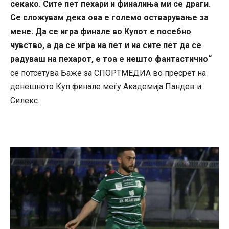
секако. Сите пет пехари и финалиња ми се драги.
Се сложувам дека ова е големо остварување за
мене. Да се игра финале во Купот е посебно
чувство, а да се игра на пет и на сите пет да се
радуваш на пехарот, е тоа е нешто фантастично“
се потсетува Баже за СПОРТМЕДИА во пресрет на
денешното Куп финале меѓу Академија Пандев и
Силекс.