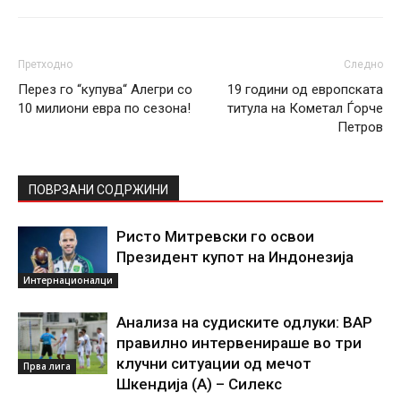
Претходно
Следно
Перез го “купува“ Алегри со
19 години од европската
10 милиони евра по сезона!
титула на Кометал Ѓорче
Петров
ПОВРЗАНИ СОДРЖИНИ
Ристо Митревски го освои
Президент купот на Индонезија
Интернационалци
Анализа на судиските одлуки: ВАР
правилно интервенираше во три
клучни ситуации од мечот
Прва лига
Шкендија (А) – Силекс