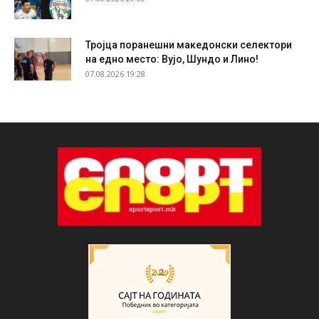
Тројца поранешни македонски селектори
на едно место: Вујо, Шундо и Лино!
07.08.2026 19:28