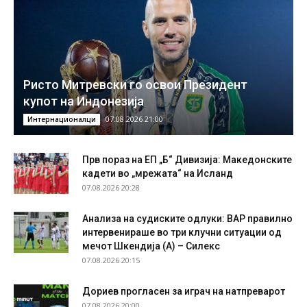
Ристо Митревски го освои Президент
купот на Индонезија
07.08.2026 21:00
Интернационалци
Прв пораз на ЕП „Б“ Дивизија: Македонските
кадети во „мрежата“ на Исланд
07.08.2026 20:28
Анализа на судиските одлуки: ВАР правилно
интервенираше во три клучни ситуации од
мечот Шкендија (А) – Силекс
07.08.2026 20:15
Дориев прогласен за играч на натпреварот
07.08.2026 20:00