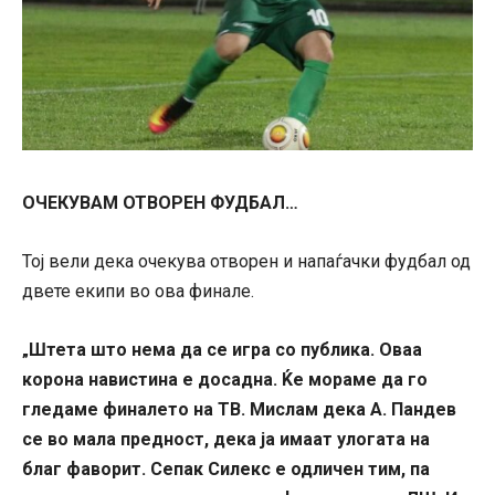
ОЧЕКУВАМ ОТВОРЕН ФУДБАЛ…
Тој вели дека очекува отворен и напаѓачки фудбал од
двете екипи во ова финале.
Штета што нема да се игра со публика. Оваа
„
корона навистина е досадна. Ќе мораме да го
гледаме финалето на ТВ. Мислам дека А. Пандев
се во мала предност, дека ја имаат улогата на
благ фаворит. Сепак Силекс е одличен тим, па