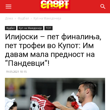
Дома
Фудбал
Куп на Македонија
Фудбал
Куп на Македонија
ТОП
Илијоски – пет финалиња,
пет трофеи во Купот: Им
давам мала предност на
“Пандевци“!
19.05.2021 10:15