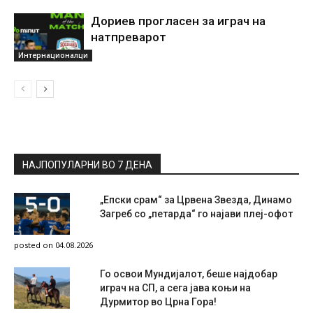
Дориев прогласен за играч на
натпреварот
Интернационалци
НАЈПОПУЛАРНИ ВО 7 ДЕНА
„Епски срам“ за Црвена Звезда, Динамо
Загреб со „петарда“ го најави плеј-офот
posted on 04.08.2026
Го освои Мундијалот, беше најдобар
играч на СП, а сега јава коњи на
Дурмитор во Црна Гора!