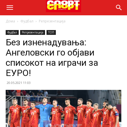
Дома
Фудбал
Репрезентација
Фудбал
Репрезентација
ТОП
Без изненадувања:
Ангеловски го објави
списокот на играчи за
ЕУРО!
20.05.2021 11:03