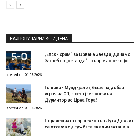
НАЈПОПУЛАРНИ ВО 7 ДЕНА
„Епски срам“ за Црвена Звезда, Динамо
Загреб со „петарда“ го најави плеј-офот
posted on 04.08.2026
Го освои Мундијалот, беше најдобар
играч на СП, а сега јава коњи на
Дурмитор во Црна Гора!
posted on 03.08.2026
Поранешната свршеница на Лука Дончиќ
се откажа од тужбата за алиментација