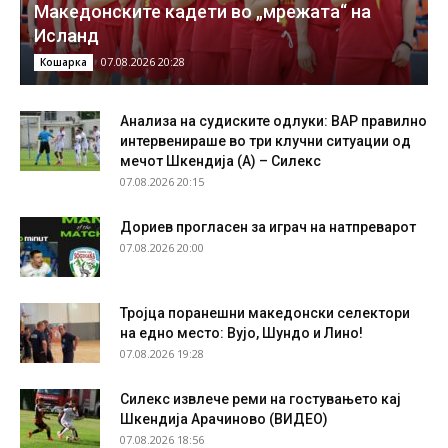
Македонските кадети во „мрежата“ на
Исланд
07.08.2026 20:28
Кошарка
Анализа на судиските одлуки: ВАР правилно
интервенираше во три клучни ситуации од
мечот Шкендија (А) – Силекс
07.08.2026 20:15
Дориев прогласен за играч на натпреварот
07.08.2026 20:00
Тројца поранешни македонски селектори
на едно место: Вујо, Шундо и Лино!
07.08.2026 19:28
Силекс извлече реми на гостувањето кај
Шкендија Арачиново (ВИДЕО)
07.08.2026 18:56