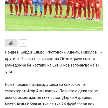
+2
Пандев, Барди, Елмас, Ристовски, Адеми, Николов… и
другите. Познат е списокот на 26-те играчи со кои
Македонија ќе настапи на ЕУРО кое започнува на 11
јуни.
Нема никакви изненадувања на списокот на
селекторот Игор Ангеловски. Познато е дека тој не
експериментира, па така освен Дарко Чурлинов
место Агим Ибрами, тие се тие 26 фудбалери кои