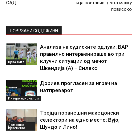
САД
и ја поставив целта малку
повисоко
ПОВРЗАНИ СОДРЖИНИ
Анализа на судиските одлуки: ВАР
правилно интервенираше во три
клучни ситуации од мечот
Прва лига
Шкендија (А) – Силекс
Дориев прогласен за играч на
натпреварот
Интернационалци
Тројца поранешни македонски
селектори на едно место: Вујо,
Домашно
Шундо и Лино!
првенство