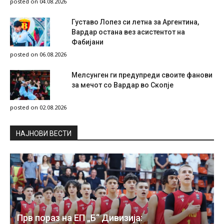
posted on 04.08.2026
Густаво Лопез си летна за Аргентина,
Вардар остана вез асистентот на
Фабијани
posted on 06.08.2026
Мелсунген ги предупреди своите фанови
за мечот со Вардар во Скопје
posted on 02.08.2026
НAЈНОВИ ВЕСТИ
Прв пораз на ЕП „Б“ Дивизија: