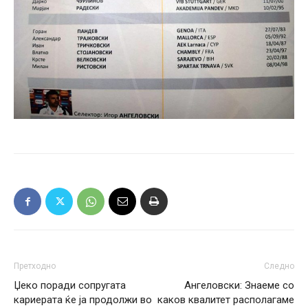
Претходно
Следно
Џеко поради сопругата
Ангеловски: Знаеме со
кариерата ќе ја продолжи во
каков квалитет располагаме