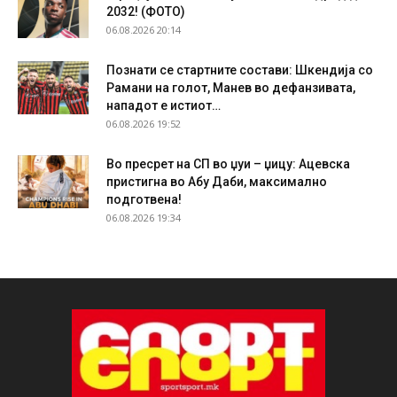
2032! (ФОТО)
06.08.2026 20:14
Познати се стартните состави: Шкендија со
Рамани на голот, Манев во дефанзивата,
нападот е истиот…
06.08.2026 19:52
Во пресрет на СП во џуи – џицу: Ацевска
пристигна во Абу Даби, максимално
подготвена!
06.08.2026 19:34