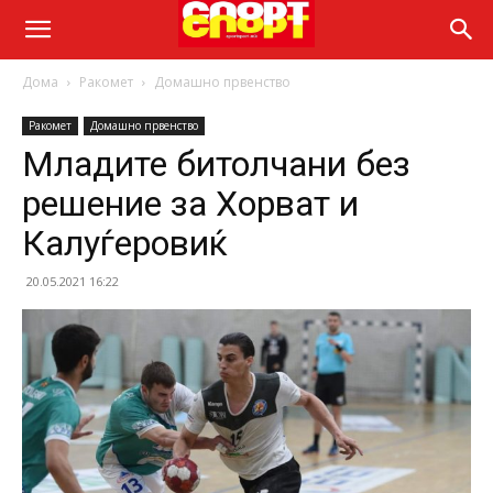
Дома
Ракомет
Домашно првенство
Ракомет
Домашно првенство
Младите битолчани без
решение за Хорват и
Калуѓеровиќ
20.05.2021 16:22