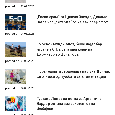
posted on 31.07.2026
„Епски срам“ за Црвена Звезда, Динамо
Загреб со „петарда“ го најави плеј-офот
posted on 04.08.2026
Го освои Мундијалот, беше најдобар
играч на СП, а сега јава коњи на
Дурмитор во Црна Гора!
posted on 03.08.2026
Поранешната свршеница на Лука Дончиќ
се откажа од тужбата за алиментација
posted on 04.08.2026
Густаво Лопез си летна за Аргентина,
Вардар остана вез асистентот на
Фабијани