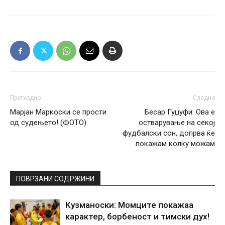
Претходно
Следно
Марјан Маркоски се прости
Бесар Гуџуфи: Ова е
од судењето! (ФОТО)
остварување на секој
фудбалски сон, допрва ќе
покажам колку можам
ПОВРЗАНИ СОДРЖИНИ
Кузманоски: Момците покажаа
карактер, борбеност и тимски дух!