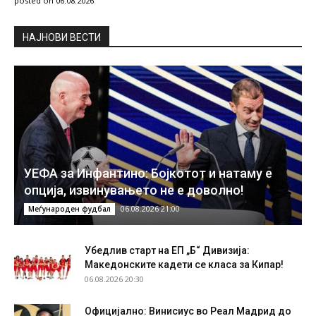
posted on 06.08.2026
НAЈНОВИ ВЕСТИ
УЕФА за Инфантино: Бојкотот и натаму е
опција, извинувањето не е доволно!
06.08.2026 21:00
Меѓународен фудбал
Убедлив старт на ЕП „Б“ Дивизија:
Македонските кадети се класа за Кипар!
06.08.2026 20:30
Официјално: Винисиус во Реал Мадрид до