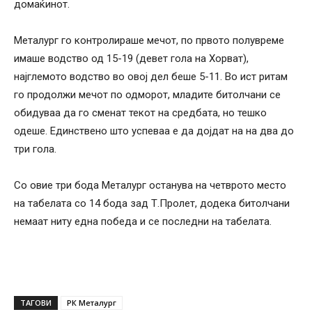
домаќинот.
Металург го контролираше мечот, по првото полувреме
имаше водство од 15-19 (девет гола на Хорват),
најглемото водство во овој дел беше 5-11. Во ист ритам
го продолжи мечот по одморот, младите битолчани се
обидуваа да го сменат текот на средбата, но тешко
одеше. Единствено што успеваа е да дојдат на на два до
три гола.
Со овие три бода Металург останува на четврото место
на табелата со 14 бода зад Т.Пролет, додека битолчани
немаат ниту една победа и се последни на табелата.
ТАГОВИ
РК Металург