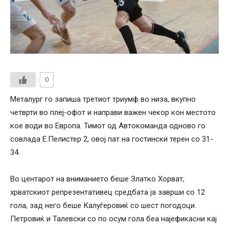
0
Металург го запиша третиот триумф во низа, вкупно
четврти во плеј-офот и направи важен чекор кон местото
кое води во Европа. Тимот од Автокоманда одново го
совлада Е.Пелистер 2, овој пат на гостински терен со 31-
34.
Во центарот на вниманието беше Златко Хорват,
хрватскиот репрезентативец средбата ја заврши со 12
гола, зад него беше Калуѓеровиќ со шест погодоци.
Петровиќ и Талевски со по осум гола беа најефикасни кај