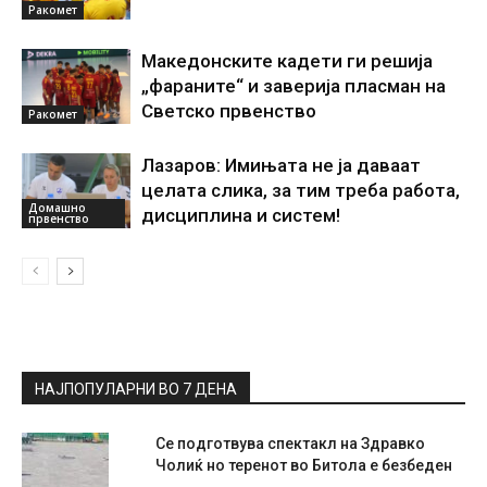
Ракомет
Македонските кадети ги решија
„фараните“ и заверија пласман на
Светско првенство
Ракомет
Лазаров: Имињата не ја даваат
целата слика, за тим треба работа,
Домашно
дисциплина и систем!
првенство
НАЈПОПУЛАРНИ ВО 7 ДЕНА
Се подготвува спектакл на Здравко
Чолиќ но теренот во Битола е безбеден