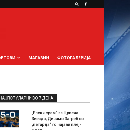
ОРТОВИ
МАГАЗИН
ФОТОГАЛЕРИЈА
НАЈПОПУЛАРНИ ВО 7 ДЕНА
„Епски срам“ за Црвена
Звезда, Динамо Загреб со
„петарда“ го најави плеј-