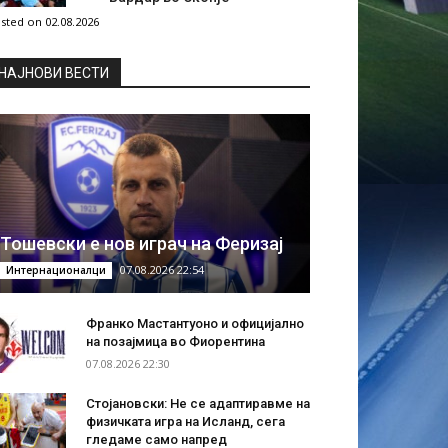
sted on 02.08.2026
НAЈНОВИ ВЕСТИ
Тошевски е нов играч на Феризај
07.08.2026 22:54
Интернационалци
Франко Мастантуоно и официјално
на позајмица во Фиорентина
07.08.2026 22:30
Стојановски: Не се адаптиравме на
физичката игра на Исланд, сега
гледаме само напред