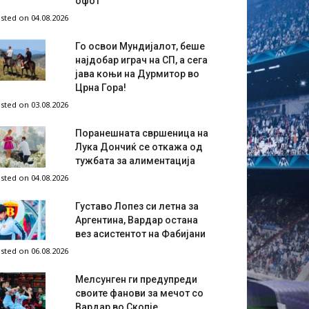
офот
sted on 04.08.2026
Го освои Мундијалот, беше
најдобар играч на СП, а сега
јава коњи на Дурмитор во
Црна Гора!
sted on 03.08.2026
Поранешната свршеница на
Лука Дончиќ се откажа од
тужбата за алиментација
sted on 04.08.2026
Густаво Лопез си летна за
Аргентина, Вардар остана
вез асистентот на Фабијани
sted on 06.08.2026
Мелсунген ги предупреди
своите фанови за мечот со
Вардар во Скопје