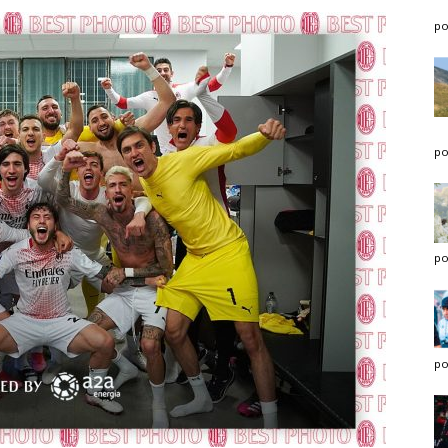
po
po
po
po