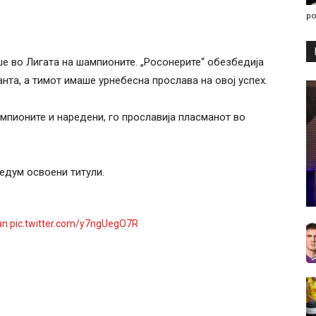
po
е во Лигата на шампионите. „Росонерите“ обезбедија
нта, а тимот имаше урнебесна прослава на овој успех.
ампионите и наредени, го прославија пласманот во
едум освоени титули.
an
pic.twitter.com/y7ngUegO7R