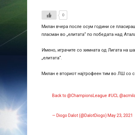
0
Милан вчера после осум години се пласираш
пласман во „елитата“ по победата над Атала
Имено, играчите со химната од Лигата на ш
„елитата“.
Милан е вториот најтрофеен тим во ЛШ со с
Back to
@ChampionsLeague
#UCL
@acmil
— Diogo Dalot (@DalotDiogo)
May 23, 2021