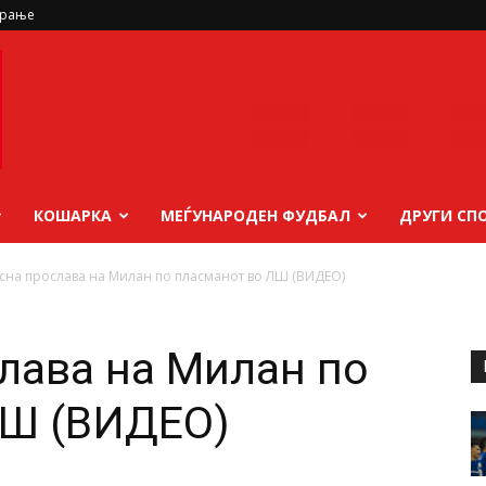
ирање
КОШАРКА
МЕЃУНАРОДЕН ФУДБАЛ
ДРУГИ СП
сна прослава на Милан по пласманот во ЛШ (ВИДЕО)
лава на Милан по
ЛШ (ВИДЕО)