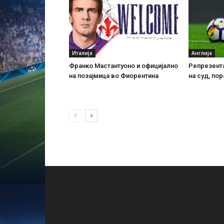
Италија
Англија
Франко Мастантуоно и официјално
Репрезента
на позајмица во Фиорентина
на суд, пор