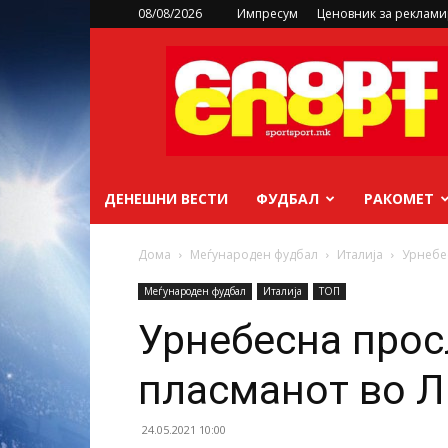
08/08/2026
Импресум
Ценовник за реклам
sportsport.mk
ДЕНЕШНИ ВЕСТИ
ФУДБАЛ
РАКОМЕТ
Дома
Меѓународен фудбал
Италија
Урнебе
Меѓународен фудбал
Италија
ТОП
Урнебесна прос
пласманот во 
24.05.2021 10:00