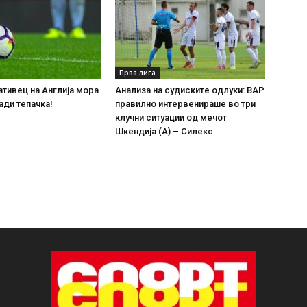
Прва лига
тивец на Англија мора
Анализа на судиските одлуки: ВАР
ади тепачка!
правилно интервенираше во три
клучни ситуации од мечот
Шкендија (А) – Силекс