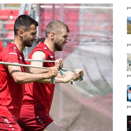
po
po
po
po