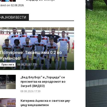
sted on 02.08.2026
НAЈНОВИ ВЕСТИ
Полувреме: Тиквеш има 0:2 во
Куманово!
08.08.2026 17:51
Прва лига
„Бед Блу Бојс“ и „Торцида“ се
пресметаа на аеродромот во
Загреб (ВИДЕО)
08.08.2026 17:30
Катерина Ацевска е светски џиу-
џицу вицешампион