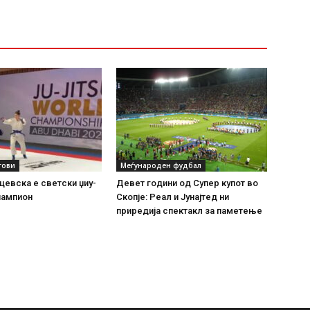
тови
Меѓународен фудбал
цевска е светски џиу-
Девет години од Супер купот во
шампион
Скопје: Реал и Јунајтед ни
приредија спектакл за паметење