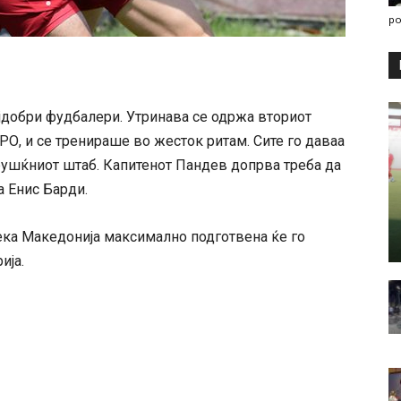
po
јдобри фудбалери. Утринава се одржа вториот
УРО, и се тренираше во жесток ритам. Сите го даваа
рушќниот штаб. Капитенот Пандев допрва треба да
а Енис Барди.
ека Македонија максимално подготвена ќе го
ија.