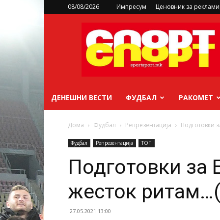
08/08/2026
Импресум
Ценовник за реклам
sportsport.mk
ДЕНЕШНИ ВЕСТИ
ФУДБАЛ
РАКОМЕТ
Дома
Фудбал
Репрезентација
Подготовки з
Фудбал
Репрезентација
ТОП
Подготовки за 
жесток ритам…
27.05.2021 13:00