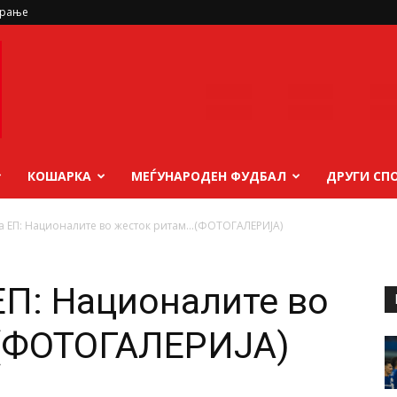
ирање
КОШАРКА
МЕЃУНАРОДЕН ФУДБАЛ
ДРУГИ СП
а ЕП: Националите во жесток ритам…(ФОТОГАЛЕРИЈА)
ЕП: Националите во
(ФОТОГАЛЕРИЈА)