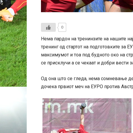
0
Нема пардон на тренинзите на нашите на
тренинг од стартот на подготовките за Е
максимумот и тоа под будното око на ст
се присклучи а се чекаат и добри вести з
Од она што се гледа, нема сомневање д
дочека првиот меч на ЕУРО против Австр