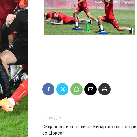
Претходно
Силјановски се сели на Кипар, во преговори
со Докса!