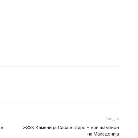
Следно
 е
ЖФК Каменица Саса е старо – нов шампион
на Македонија