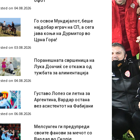
офот
sted on 04.08.2026
Го освои Мундијалот, беше
најдобар играч на СП, а сега
јава коњи на Дурмитор во
Црна Гора!
sted on 03.08.2026
Поранешната свршеница на
Лука Дончиќ се откажа од
тужбата за алиментација
sted on 04.08.2026
Густаво Лопез си летна за
Аргентина, Вардар остана
вез асистентот на Фабијани
sted on 06.08.2026
Мелсунген ги предупреди
своите фанови за мечот со
Вардар во Скопје