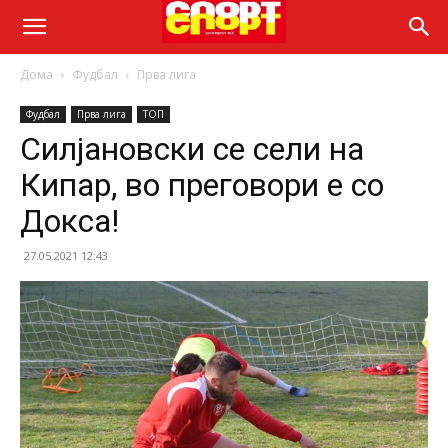
Дома
Фудбал
Прва лига
Фудбал
Прва лига
ТОП
Силјановски се сели на
Кипар, во преговори е со
Докса!
27.05.2021 12:43