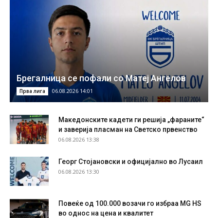
Брегалница се пофали со Матеј Ангелов
06.08.2026 14:01
Прва лига
Македонските кадети ги решија „фараните“
и заверија пласман на Светско првенство
06.08.2026 13:38
Георг Стојановски и официјално во Лусаил
06.08.2026 13:30
Повеќе од 100.000 возачи го избраа MG HS
во однос на цена и квалитет