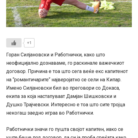
+1
Горан Силјановски и Работнички, како што
неофицијално дознаваме, го раскинале важечкиот
договор. Причина е тоа што сега веќе екс капитенот
на “романтичарите“ најверојатно се сели на Кипар.
Имено Силјановски бил во преговори со Докаса,
екипа за која настапуваат Дамјан Шишковски и
Душко Трајчевски. Интересно е тоа што сите тројца
некогаш заедно играа во Работнички.
Работнички значи го пушта својот капитен, иако се
уште беше под договор, да си ја проба среќата како