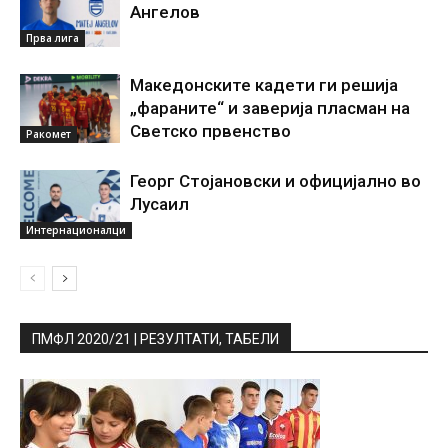
Ангелов
Прва лига
Македонските кадети ги решија
„фараните“ и заверија пласман на
Светско првенство
Ракомет
Георг Стојановски и официјално во
Лусаил
Интернационалци
ПМФЛ 2020/21 | РЕЗУЛТАТИ, ТАБЕЛИ