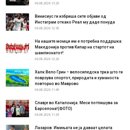
06.08.2026 13:20
Винисиус ги избриша сите објави од
Инстаграм откако Реал му даде понуда
06.08.2026 12:50
На нашите момци им е потребна поддршка:
Македонија против Кипар на стартот на
шампионатот!
06.08.2026 12:20
Халк Вело Грин – велосипедска трка што ги
поврзува спортот, природата и хуманоста
повторно во Маврово
06.08.2026 11:49
Славје во Каталонија: Меси потпишува за
Барселона!(ФОТО)
06.08.2026 11:29
Лазаров: Имињата не ја даваат целата