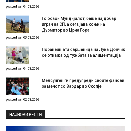
posted on 04.08.2026
Го освои Мундијалот, беше најдобар
играч на СП, а сега јава коњи на
Дурмитор во Црна Гора!
posted on 03.08.2026
Поранешната свршеница на Лука Дончиќ
се откажа од тужбата за алиментација
posted on 04.08.2026
Мелсунген ги предупреди своите фанови
за мечот со Вардар во Скопје
posted on 02.08.2026
НAЈНОВИ ВЕСТИ