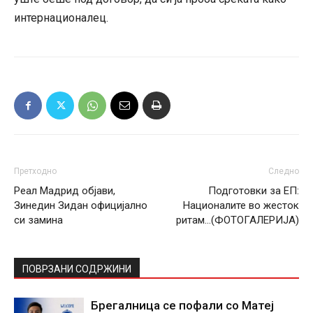
интернационалец.
Претходно
Следно
Реал Мадрид објави,
Подготовки за ЕП:
Зинедин Зидан официјално
Националите во жесток
си замина
ритам…(ФОТОГАЛЕРИЈА)
ПОВРЗАНИ СОДРЖИНИ
Брегалница се пофали со Матеј