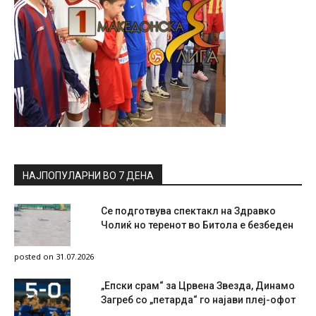
НАЈПОПУЛАРНИ ВО 7 ДЕНА
Се подготвува спектакл на Здравко
Чолиќ но теренот во Битола е безбеден
posted on 31.07.2026
„Епски срам“ за Црвена Звезда, Динамо
Загреб со „петарда“ го најави плеј-офот