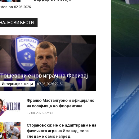
sted on 02.08.2026
НAЈНОВИ ВЕСТИ
Тошевски е нов играч на Феризај
07.08.2026 22:54
Интернационалци
Франко Мастантуоно и официјално
на позајмица во Фиорентина
07.08.2026 22:30
Стојановски: Не се адаптиравме на
физичката игра на Исланд, сега
гледаме само напред