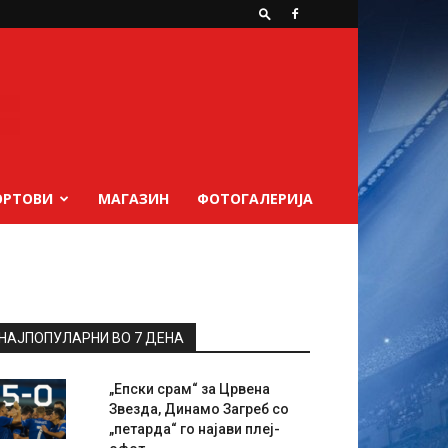
ОРТОВИ
МАГАЗИН
ФОТОГАЛЕРИЈА
НАЈПОПУЛАРНИ ВО 7 ДЕНА
„Епски срам“ за Црвена
Звезда, Динамо Загреб со
„петарда“ го најави плеј-