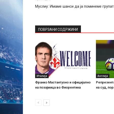
Муслиу: Имаме шанси да ја поминеме групат
ПОВРЗАНИ СОДРЖИНИ
Италија
Англија
Франко Мастантуоно и официјално
Репрезента
на позајмица во Фиорентина
на суд, пор