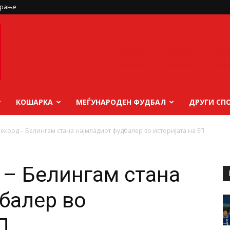
ирање
КОШАРКА
МЕЃУНАРОДЕН ФУДБАЛ
ДРУГИ СП
екорд – Белингам стана најмладиот фудбалер во историјата на ЕП
 – Белингам стана
балер во
П