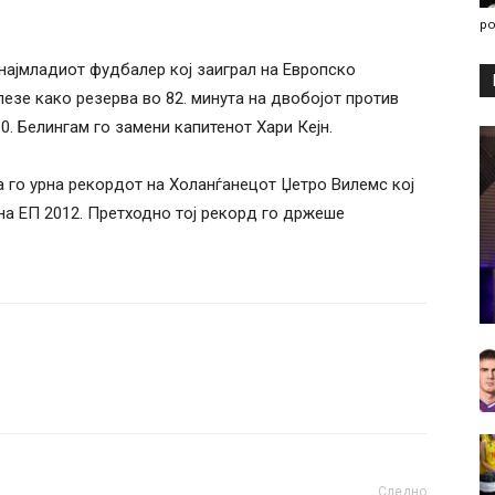
po
најмладиот фудбалер кој заиграл на Европско
езе како резерва во 82. минута на двобојот против
0. Белингам го замени капитенот Хари Кејн.
а го урна рекордот на Холанѓанецот Џетро Вилемс кој
на ЕП 2012. Претходно тој рекорд го држеше
Следно