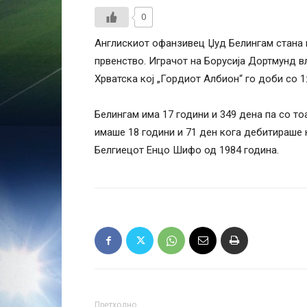
0
Англискиот офанзивец Џуд Белингам стана 
првенство. Играчот на Борусија Дортмунд вл
Хрватска кој „Гордиот Албион“ го доби со 1:
Белингам има 17 години и 349 дена па со то
имаше 18 години и 71 ден кога дебитираше 
Белгиецот Енцо Шифо од 1984 година.
Претходно