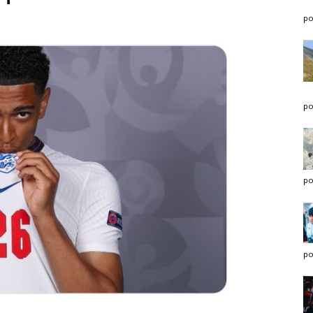
po
po
po
po