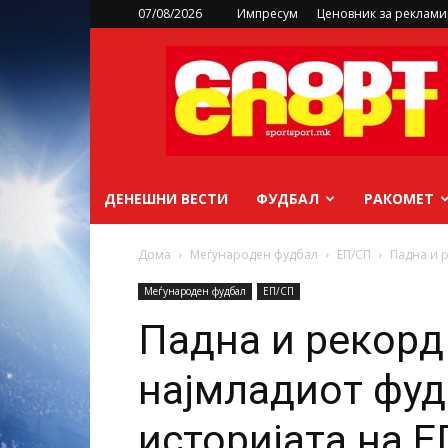
07/08/2026
Импресум
Ценовник за реклам
sportsport.mk
ДЕНЕШНИ ВЕСТИ
ФУДБАЛ
РАКОМЕТ
Дома
Меѓународен фудбал
ЕП/СП
Падна и р
Меѓународен фудбал
ЕП/СП
Падна и рекорд
најмладиот фуд
историјата на Е