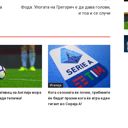
а
Фода: Улогата на Грегорич е да дава голови,
и тоа и се случи
Италија
тивец на Англија мора
Кога сезоната ќе почне, трибините
ади тепачка!
ќе бидат празни кога ќе игра еден
гигант во Серија А!