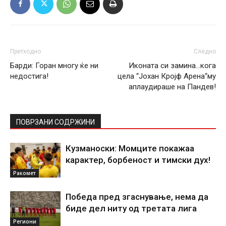
Претходно
Следно
Барди: Горан многу ќе ни
Иконата си замина…кога
недостига!
цела “Јохан Кројф Арена“му
аплаудираше на Пандев!
ПОВРЗАНИ СОДРЖИНИ
Кузманоски: Момците покажаа
карактер, борбеност и тимски дух!
Ракомет
Победа пред згаснување, нема да
биде дел ниту од третата лига
Региони