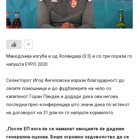
0
Македонија изгуби и од Холандија (0:3) и со три порази го
напушта ЕУРО 2020.
Селекторот Игор Ангеловски изрази благодарност до
своите помошници и до фудбалерите на чело со
капитенот Горан Пандев и додаде дека ова негова
последна прес-конференција што значи дека по истекот
на договорот на 31 јули ќе го напушти кормилото.
„
После ЕП кога ќе се намалат емоциите ќе дадеме
генерална оценка. Беше огромно задоволство да се