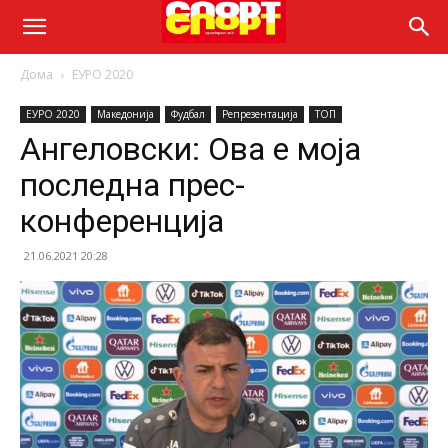
Дома
ЕУРО 2020
ЕУРО 2020
Македонија
Фудбал
Репрезентација
ТОП
Ангеловски: Ова е моја
последна прес-
конференција
21.06.2021 20:28