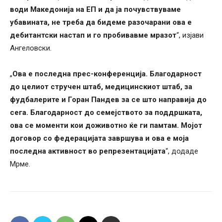
води Македонија на ЕП и да ја почувствуваме
убавината, не треба да бидеме разочарани ова е
дебитантски настап и го пробивавме мразот
“, изјави
Ангеловски.
„
Ова е последна прес-конференција. Благодарност
до целиот стручен штаб, медицинскиот штаб, за
фудбалерите и Горан Пандев за се што направија до
сега. Благодарност до семејството за поддршката,
ова се моменти кои доживотно ќе ги памтам. Мојот
договор со федерацијата завршува и ова е моја
последна активност во репрезентацијата
“, додаде
Мрме.