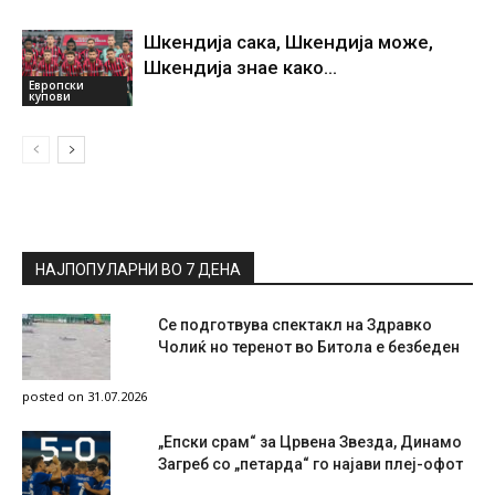
Шкендија сака, Шкендија може,
Шкендија знае како…
Европски
купови
НАЈПОПУЛАРНИ ВО 7 ДЕНА
Се подготвува спектакл на Здравко
Чолиќ но теренот во Битола е безбеден
posted on 31.07.2026
„Епски срам“ за Црвена Звезда, Динамо
Загреб со „петарда“ го најави плеј-офот