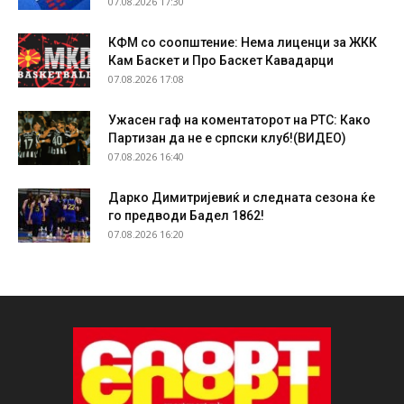
07.08.2026 17:30
КФМ со соопштение: Нема лиценци за ЖКК
Кам Баскет и Про Баскет Кавадарци
07.08.2026 17:08
Ужасен гаф на коментаторот на РТС: Како
Партизан да не е српски клуб!(ВИДЕО)
07.08.2026 16:40
Дарко Димитријевиќ и следната сезона ќе
го предводи Бадел 1862!
07.08.2026 16:20