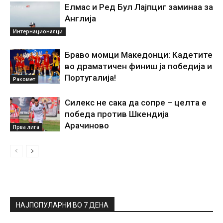
Елмас и Ред Бул Лајпциг заминаа за
Англија
Интернационалци
Браво момци Македонци: Кадетите
во драматичен финиш ја победија и
Португалија!
Ракомет
Силекс не сака да сопре – целта е
победа против Шкендија
Арачиново
Прва лига
НАЈПОПУЛАРНИ ВО 7 ДЕНА