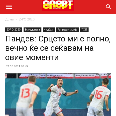
Дома
ЕУРО 2020
ЕУРО 2020
Македонија
Фудбал
Репрезентација
ТОП
Пандев: Срцето ми е полно,
вечно ќе се сеќавам на
овие моменти
21.06.2021 20:49