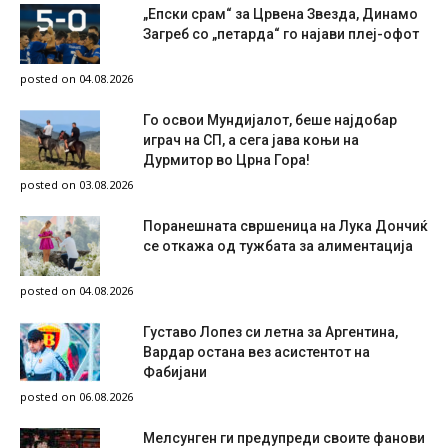
„Епски срам“ за Црвена Звезда, Динамо
Загреб со „петарда“ го најави плеј-офот
posted on 04.08.2026
Го освои Мундијалот, беше најдобар
играч на СП, а сега јава коњи на
Дурмитор во Црна Гора!
posted on 03.08.2026
Поранешната свршеница на Лука Дончиќ
се откажа од тужбата за алиментација
posted on 04.08.2026
Густаво Лопез си летна за Аргентина,
Вардар остана вез асистентот на
Фабијани
posted on 06.08.2026
Мелсунген ги предупреди своите фанови