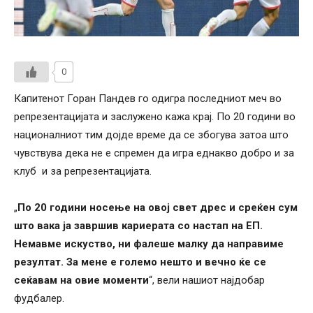
0
Капитенот Горан Пандев го одигра последниот меч во
репрезентацијата и заслужено кажа крај. По 20 години во
националниот тим дојде време да се збогува затоа што
чувствува дека не е спремен да игра еднакво добро и за
клуб и за репрезентацијата.
„
По 20 години носење на овој свет дрес и среќен сум
што вака ја завршив кариерата со настап на ЕП.
Немавме искуство, ни фалеше малку да направиме
резултат. За мене е големо нешто и вечно ќе се
сеќавам на овие моменти
“, вели нашиот најдобар
фудбалер.