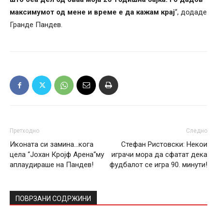
максимумот од мене и време е да кажам крај
“, додаде
Гранде Пандев.
Претходно
Следно
Иконата си замина…кога
Стефан Ристовски: Некои
цела “Јохан Кројф Арена“му
играчи мора да сфатат дека
аплаудираше на Пандев!
фудбалот се игра 90. минути!
ПОВРЗАНИ СОДРЖИНИ