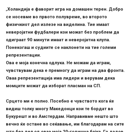
„
Холандија е фаворит игра на домашен терен. Добро
се носевме во првото полувреме, во второто
физичкиот дел излезе на виделина. Тие имаат
неверојатни фудбалери кои можат без проблем да
одиграат 90 минути имаат и неверојатна клупа.
Понекогаш и судиите се наклонети на тие големи
репрезентации.
Ова е моја конечна одлука. Не можам да играм,
чувствувам дека е премногу да играм на два фронта.
Оваа репрезентација има лидери и верувам дека
момците можат да изборат пласман на СП.
Срцето ми е полно. Посебно е чувството кога ќе
видиш толку многу Македонци кои те бордат во
Букурешт и во Амстердам. Направивме нешто што
вечно ќе остане во сеќавање, им благодарам на сите
што беа дел од оваа моја 20-годишна бајка. Го дадов