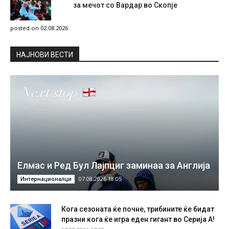
за мечот со Вардар во Скопје
posted on 02.08.2026
НAЈНОВИ ВЕСТИ
Елмас и Ред Бул Лајпциг заминаа за Англија
07.08.2026 18:05
Интернационалци
Кога сезоната ќе почне, трибините ќе бидат
празни кога ќе игра еден гигант во Серија А!