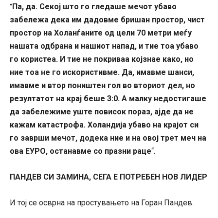
Па, да. Секој што го гледаше мечот убаво
“
забележа дека им дадовме бришан простор, чист
простор на Холанѓаните од цели 70 метри меѓу
нашата одбрана и нашиот напад, и тие тоа убаво
го користеа. И тие не покриваа којзнае како, но
ние тоа не го искористивме. Да, имавме шанси,
имавме и втор поништен гол во вториот дел, но
резултатот на крај беше 3:0. А малку недостигаше
да забележиме уште повисок пораз, ајде да не
кажам катастрофа. Холандија убаво на крајот си
го заврши мечот, додека ние и на овој трет меч на
ова ЕУРО, останавме со празни раце
“.
ПАНДЕВ СИ ЗАМИНА, СЕГА Е ПОТРЕБЕН НОВ ЛИДЕР
И тој се осврна на простувањето на Горан Пандев.