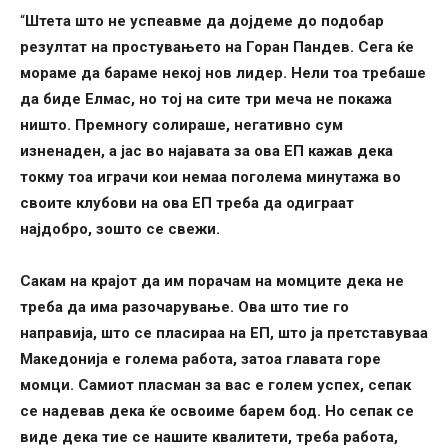
“
Штета што не успеавме да дојдеме до подобар
резултат на простувањето на Горан Пандев. Сега ќе
мораме да бараме некој нов лидер. Нели тоа требаше
да биде Елмас, но тој на сите три меча не покажа
ништо. Премногу солираше, негативно сум
изненаден, а јас во најавата за ова ЕП кажав дека
токму тоа играчи кои немаа поголема минутажа во
своите клубови на ова ЕП треба да одиграат
најдобро, зошто се свежи.
Сакам на крајот да им порачам на момците дека не
треба да има разочарување. Ова што тие го
направија, што се пласираа на ЕП, што ја претставуваа
Македонија е голема работа, затоа главата горе
момци. Самиот пласман за вас е голем успех, сепак
се надевав дека ќе освоиме барем бод. Но сепак се
виде дека тие се нашите квалитети, треба работа,