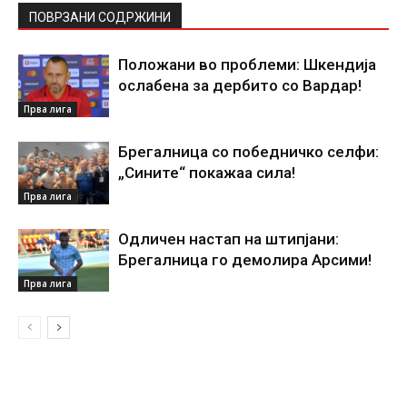
ПОВРЗАНИ СОДРЖИНИ
Положани во проблеми: Шкендија
ослабена за дербито со Вардар!
Прва лига
Брегалница со победничко селфи:
„Сините“ покажаа сила!
Прва лига
Одличен настап на штипјани:
Брегалница го демолира Арсими!
Прва лига