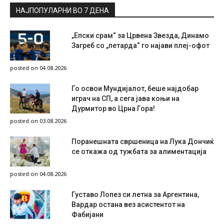
НАЈПОПУЛАРНИ ВО 7 ДЕНА
„Епски срам“ за Црвена Звезда, Динамо
Загреб со „петарда“ го најави плеј-офот
posted on 04.08.2026
Го освои Мундијалот, беше најдобар
играч на СП, а сега јава коњи на
Дурмитор во Црна Гора!
posted on 03.08.2026
Поранешната свршеница на Лука Дончиќ
се откажа од тужбата за алиментација
posted on 04.08.2026
Густаво Лопез си летна за Аргентина,
Вардар остана вез асистентот на
Фабијани