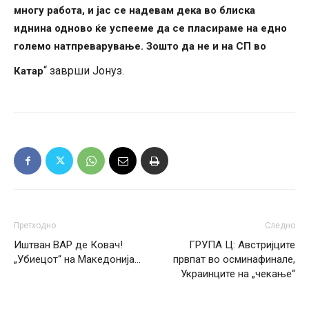
многу работа, и јас се надевам дека во блиска
иднина одново ќе успееме да се пласираме на едно
големо натпреварување. Зошто да не и на СП во
“ заврши Јонуз.
Катар
Претходно
Следно
Иштван ВАР де Ковач!
ГРУПА Ц: Австријците
„Убиецот“ на Македонија…
првпат во осминафинале,
Украинците на „чекање“