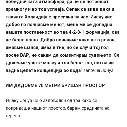
победничката атмосфера, да не се потрошат
премногу и во тоа успеаја. Сепак се виде дека и
таквата Холандија е пресилна за нас. Инаку ние
добро го почнавме мечот, мене ми се допадна
нашата поставеност во таа 4-2-3-1 формација, ова
не беше лошо. Добро почнавме како што реков,
имавме шанси, имаа и тие, но се случи тој гол
после ВАР, не сакам да коментирам судењето. Се
држевме упште малку и тоа беше тоа, потоа ни
падна целата концепција во вода
“ започна Јонуз.
ИМ ДАДОВМЕ 70 МЕТРИ БРИШАН ПРОСТОР
Инаку Јонуз не е задоволен од тоа како се
покриваше нашиот простор, барем средината на
теренот.