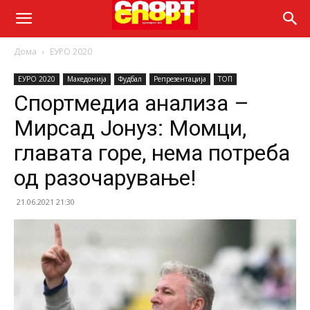
Дома
ЕУРО 2020
ЕУРО 2020
Македонија
Фудбал
Репрезентација
ТОП
Спортмедиа анализа –
Мирсад Јонуз: Момци,
главата горе, нема потреба
од разочарување!
21.06.2021 21:30