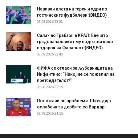
Навивач влета на терен и удри по
гостинските фудбалери!(ВИДЕО)
08.08.2026 23:02
Салах во Трабзон е КРАЛ: Еве што
градоначалникот му подготви како
подарок на Фараонот!(ВИДЕО)
08.08.2026 22:40
ФИФА се огласи за љубовницата на
Инфантино: “Никој не се пожалил на
претседателот!“
08.08.2026 22:15
Положани во проблеми: Шкендија
ослабена за дербито со Вардар!
08.08.2026 21:55