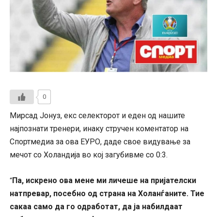
0
Мирсад Јонуз, екс селекторот и еден од нашите
најпознати тренери, инаку стручен коментатор на
Спортмедиа за ова ЕУРО, даде свое видување за
мечот со Холандија во кој загубивме со 0:3.
Па, искрено ова мене ми личеше на пријателски
“
натпревар, посебно од страна на Холанѓаните. Тие
сакаа само да го одработат, да ја набилдаат