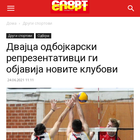
Дома
Други спортови
Други спортови
Одбојка
Двајца одбојкарски
репрезентативци ги
објавија новите клубови
24.06.2021 11:11