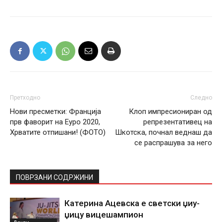
Претходно
Следно
Нови пресметки: Франција
Клоп импресиониран од
прв фаворит на Еуро 2020,
репрезентативец на
Хрватите отпишани! (ФОТО)
Шкотска, почнал веднаш да
се распрашува за него
ПОВРЗАНИ СОДРЖИНИ
Катерина Ацевска е светски џиу-
џицу вицешампион