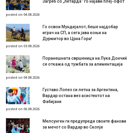
Загреб со „петарда“ го најави плеј-офот
posted on 04.08.2026
Го освои Мундијалот, беше најдобар
играч на СП, а сега јава коњи на
Дурмитор во Црна Гора!
posted on 03.08.2026
Поранешната свршеница на Лука Дончиќ
се откажа од тужбата за алиментација
posted on 04.08.2026
Густаво Лопез си летна за Аргентина,
Вардар остана вез асистентот на
Фабијани
posted on 06.08.2026
Мелсунген ги предупреди своите фанови
за мечот со Вардар во Скопје