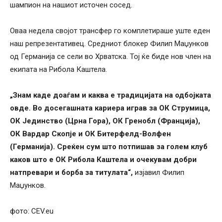
шампион на нашиот источен сосед.
Оваа недела својот трансфер го комплетираше уште еден
наш репрезентативец. Средниот блокер Филип Маџунков
од Германија се сели во Хрватска. Тој ќе биде нов член на
екипата на Рибола Каштела.
„Знам каде доаѓам и каква е традицијата на одбојката
овде. Во досегашната кариера играв за ОК Струмица,
ОК Јединство (Црна Гора), ОК Гренобл (Франција),
ОК Вардар Скопје и ОК Битерфелд-Волфен
(Германија).
Среќен сум што потпишав за голем клуб
каков што е ОК Рибола Каштела и очекувам добри
натпревари и борба за титулата“,
изјавил Филип
Маџунков.
фото: CEV.eu