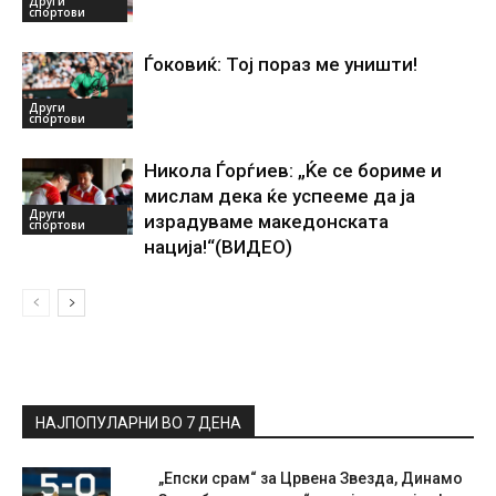
Други
спортови
Ѓоковиќ: Тој пораз ме уништи!
Други
спортови
Никола Ѓорѓиев: „Ќе се бориме и
мислам дека ќе успееме да ја
Други
израдуваме македонската
спортови
нација!“(ВИДЕО)
НАЈПОПУЛАРНИ ВО 7 ДЕНА
„Епски срам“ за Црвена Звезда, Динамо