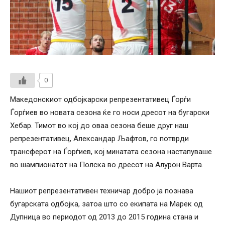
0
Македонскиот одбојкарски репрезентативец Ѓорѓи
Ѓорѓиев во новата сезона ќе го носи дресот на бугарски
Хебар. Тимот во кој до оваа сезона беше друг наш
репрезентативец, Александар Љафтов, го потврди
трансферот на Ѓорѓиев, кој минатата сезона настапуваше
во шампионатот на Полска во дресот на Алурон Варта.
Нашиот репрезентативен техничар добро ја познава
бугарската одбојка, затоа што со екипата на Марек од
Дупница во периодот од 2013 до 2015 година стана и