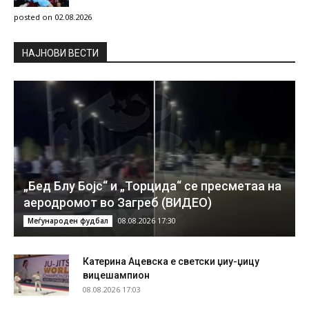
posted on 02.08.2026
НAЈНОВИ ВЕСТИ
„Бед Блу Бојс“ и „Торцида“ се пресметаа на
аеродромот во Загреб (ВИДЕО)
08.08.2026 17:30
Меѓународен фудбал
Катерина Ацевска е светски џиу-џицу
вицешампион
08.08.2026 17:03