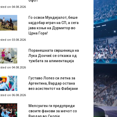
офот
sted on 04.08.2026
Го освои Мундијалот, беше
најдобар играч на СП, а сега
јава коњи на Дурмитор во
Црна Гора!
sted on 03.08.2026
Поранешната свршеница на
Лука Дончиќ се откажа од
тужбата за алиментација
sted on 04.08.2026
Густаво Лопез си летна за
Аргентина, Вардар остана
вез асистентот на Фабијани
sted on 06.08.2026
Мелсунген ги предупреди
своите фанови за мечот со
Вардар во Скопје