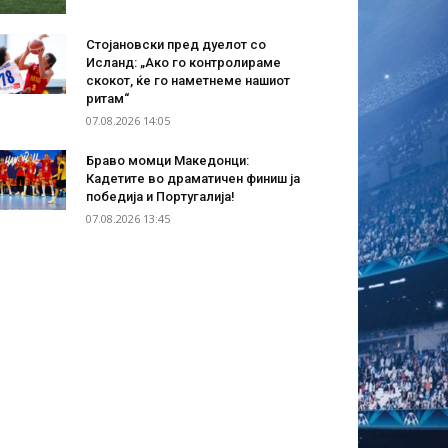
Стојановски пред дуелот со
Исланд: „Ако го контролираме
скокот, ќе го наметнеме нашиот
ритам“
07.08.2026 14:05
Браво момци Македонци:
Кадетите во драматичен финиш ја
победија и Португалија!
07.08.2026 13:45