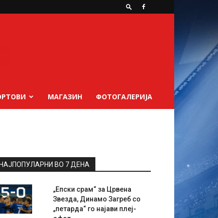
ОРТОВИ
МАГАЗИН
ФОТОГАЛЕРИЈА
НАЈПОПУЛАРНИ ВО 7 ДЕНА
„Епски срам“ за Црвена
Звезда, Динамо Загреб со
„петарда“ го најави плеј-