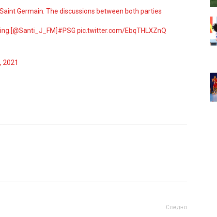
s Saint Germain. The discussions between both parties
ing.[
@Santi_J_FM
]
#PSG
pic.twitter.com/EbqTHLXZnQ
, 2021
Следно