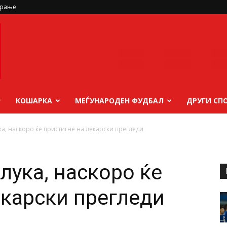
ирање
КОШАРКА
МЕЃУНАРОДЕН ФУДБАЛ
ДРУГИ СП
а, наскоро ќе пристигне на лекарски прегледи
лука, наскоро ќе
екарски прегледи