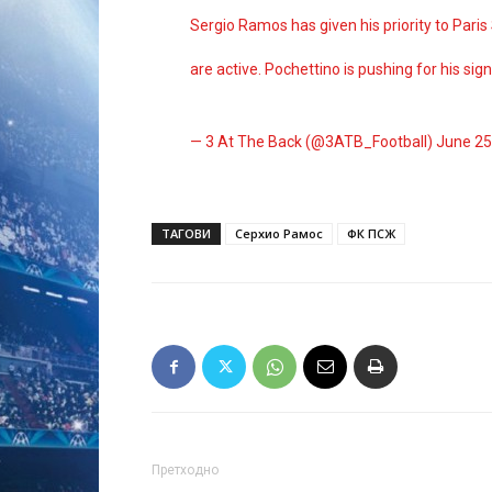
Sergio Ramos has given his priority to Pari
are active. Pochettino is pushing for his sign
— 3 At The Back (@3ATB_Football)
June 25
ТАГОВИ
Серхио Рамос
ФК ПСЖ
Претходно