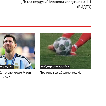
„Летаа пердуви“, Милвоки изедначи на 1-1
(ВИДЕО)
н фудбал
Меѓународен фудбал
Ќе го разнесам Меси
Претепан фудбалски судија!
бомби!“