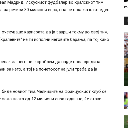
Реал Мадрид. Искусниот фудбалер во кралскиот тим
po
а за речиси 30 милиони евра, ова се покажа како еден
очекуваше кариерата да ја заврши токму во овој тим,
кралевите“ не ги исполни неговите барања, па тој како
 сепак за него не е проблем да најде нова средина.
 за него, а тој на почетокот на јули треба да ја
биде новиот тим. Челниците на францускиот клуб се
е зема плата од 12 милиони евра годишно, ќе стави