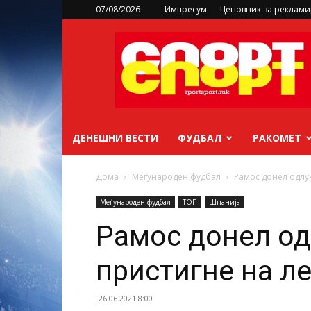
07/08/2026
Импресум
Ценовник за реклам
sportsport.mk
ДЕНЕШНИ ВЕСТИ
ФУДБАЛ
РАКОМЕТ
Дома
Меѓународен фудбал
Рамос донел одлук
Меѓународен фудбал
ТОП
Шпанија
Рамос донел од
пристигне на л
26.06.2021 8:00