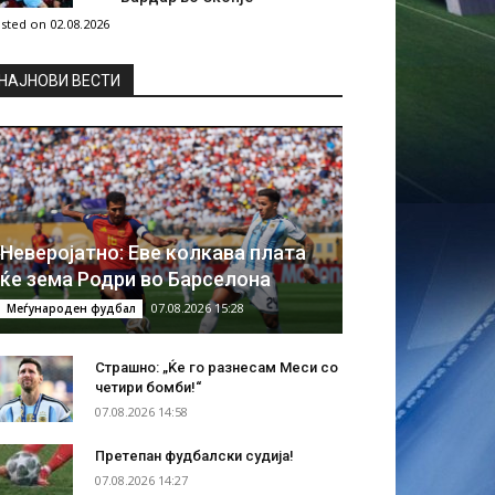
sted on 02.08.2026
НAЈНОВИ ВЕСТИ
Неверојатно: Еве колкава плата
ќе зема Родри во Барселона
07.08.2026 15:28
Меѓународен фудбал
Страшно: „Ќе го разнесам Меси со
четири бомби!“
07.08.2026 14:58
Претепан фудбалски судија!
07.08.2026 14:27