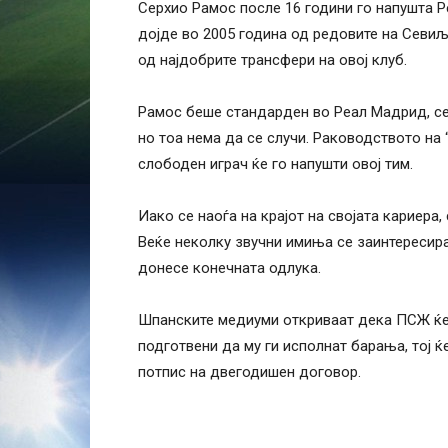
Серхио Рамос после 16 години го напушта 
дојде во 2005 година од редовите на Севиљ
од најдобрите трансфери на овој клуб.
Рамос беше стандарден во Реал Мадрид, се 
но тоа нема да се случи. Раководството на “
слободен играч ќе го напушти овој тим.
Иако се наоѓа на крајот на својата кариера,
Веќе неколку звучни имиња се заинтересирани
донесе конечната одлука.
Шпанските медиуми откриваат дека ПСЖ ќе 
подготвени да му ги исполнат барања, тој ќ
потпис на двегодишен договор.