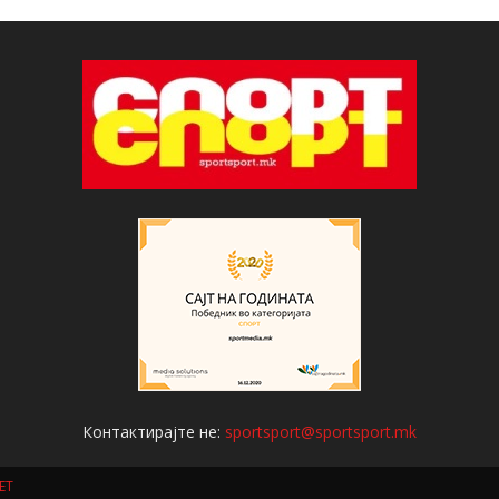
Контактирајте не:
sportsport@sportsport.mk
ET