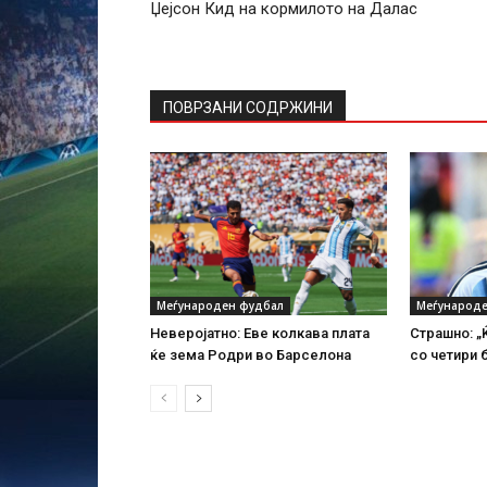
Џејсон Кид на кормилото на Далас
ПОВРЗАНИ СОДРЖИНИ
Меѓународен фудбал
Меѓународе
Неверојатно: Еве колкава плата
Страшно: „
ќе зема Родри во Барселона
со четири 