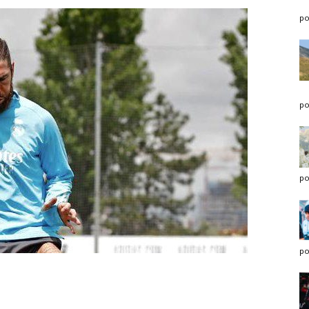
po
po
po
po