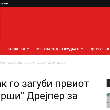
ирање
КОШАРКА
МЕЃУНАРОДЕН ФУДБАЛ
ДРУГИ СП
би првиот сет, потоа го “скрши“ Дрејпер за...
к го загуби првиот
скрши“ Дрејпер за