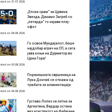
sted on 31.07.2026
„Епски срам“ за Црвена
Звезда, Динамо Загреб со
„петарда“ го најави плеј-
офот
sted on 04.08.2026
Го освои Мундијалот, беше
најдобар играч на СП, а сега
јава коњи на Дурмитор во
Црна Гора!
sted on 03.08.2026
Поранешната свршеница на
Лука Дончиќ се откажа од
тужбата за алиментација
sted on 04.08.2026
Густаво Лопез си летна за
Аргентина, Вардар остана
вез асистентот на Фабијани