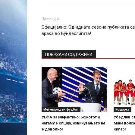
Претходно
Официјално: Од идната сезона публиката се
враќа во Бундеслигата!
ПОВРЗАНИ СОДРЖИНИ
Меѓународен фудбал
Кошарка
УЕФА за Инфантино: Бојкотот и
Убедлив ст
натаму е опција, извинувањето не
Македонски
е доволно!
Кипар!