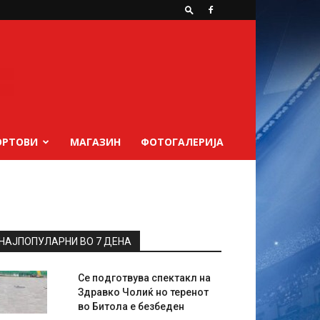
ОРТОВИ
МАГАЗИН
ФОТОГАЛЕРИЈА
НАЈПОПУЛАРНИ ВО 7 ДЕНА
Се подготвува спектакл на
Здравко Чолиќ но теренот
во Битола е безбеден