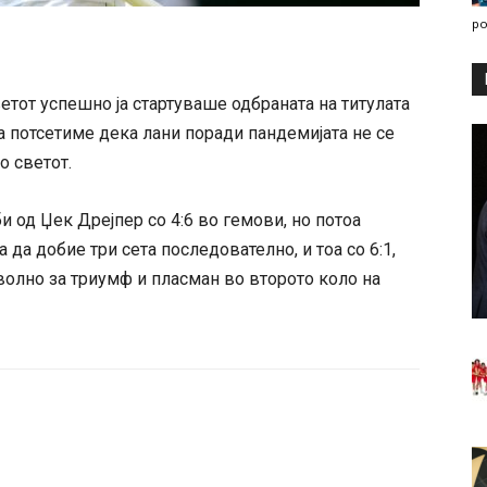
po
етот успешно ја стартуваше одбраната на титулата
а потсетиме дека лани поради пандемијата не се
о светот.
и од Џек Дрејпер со 4:6 во гемови, но потоа
да добие три сета последователно, и тоа со 6:1,
оволно за триумф и пласман во второто коло на