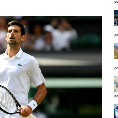
po
po
po
po