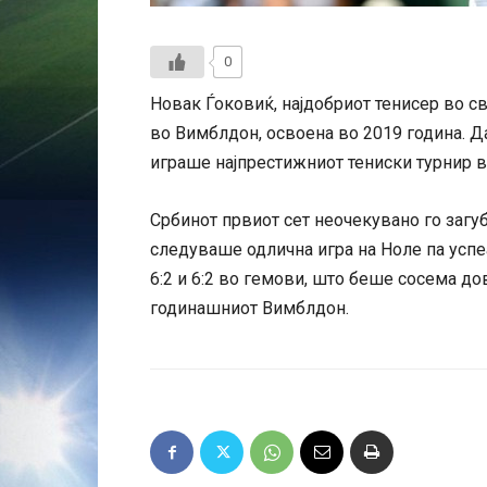
0
Новак Ѓоковиќ, најдобриот тенисер во св
во Вимблдон, освоена во 2019 година. Д
играше најпрестижниот тениски турнир в
Србинот првиот сет неочекувано го загуб
следуваше одлична игра на Ноле па успеа 
6:2 и 6:2 во гемови, што беше сосема д
годинашниот Вимблдон.