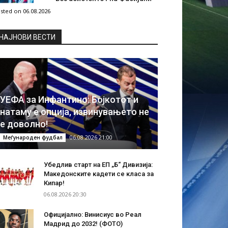
sted on 06.08.2026
НAЈНОВИ ВЕСТИ
УЕФА за Инфантино: Бојкотот и
натаму е опција, извинувањето не
е доволно!
06.08.2026 21:00
Меѓународен фудбал
Убедлив старт на ЕП „Б“ Дивизија:
Македонските кадети се класа за
Кипар!
06.08.2026 20:30
Официјално: Винисиус во Реал
Мадрид до 2032! (ФОТО)