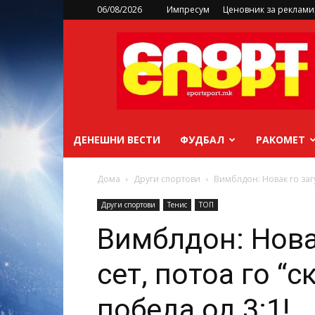
06/08/2026
Импресум
Ценовник за реклам
sportsport.mk
ДЕНЕШНИ ВЕСТИ
ФУДБАЛ
РАКОМЕТ
Дома
Други спортови
Вимблдон: Новак го загу
Други спортови
Тенис
ТОП
Вимблдон: Нова
сет, потоа го “
победа од 3:1!