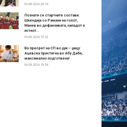
06.08.2026 20:14
Познати се стартните состави:
Шкендија со Рамани на голот,
Манев во дефанзивата, нападот е
истиот…
06.08.2026 19:52
Во пресрет на СП во џуи – џицу:
Ацевска пристигна во Абу Даби,
максимално подготвена!
06.08.2026 19:34