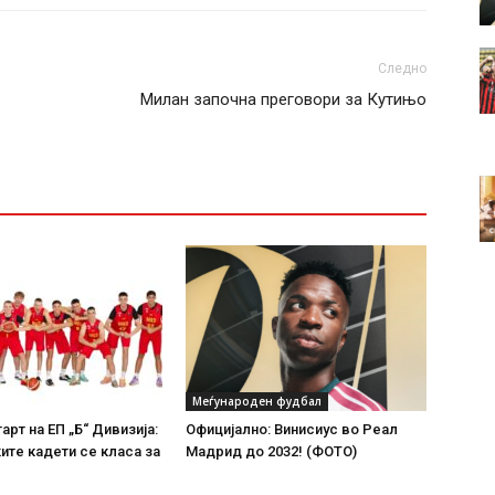
Следно
Милан започна преговори за Кутињо
Меѓународен фудбал
арт на ЕП „Б“ Дивизија:
Официјално: Винисиус во Реал
те кадети се класа за
Мадрид до 2032! (ФОТО)