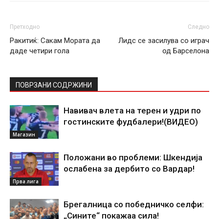
Претходно
Следно
Ракитиќ: Сакам Мората да
Лидс се засилува со играч
даде четири гола
од Барселона
ПОВРЗАНИ СОДРЖИНИ
Навивач влета на терен и удри по
гостинските фудбалери!(ВИДЕО)
Магазин
Положани во проблеми: Шкендија
ослабена за дербито со Вардар!
Прва лига
Брегалница со победничко селфи:
„Сините“ покажаа сила!