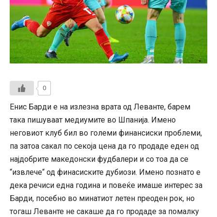
0
Енис Барди е на излезна врата од Леванте, барем
така пишуваат медиумите во Шпанија. Имено
неговиот клуб бил во големи финансиски проблеми,
па затоа сакал по секоја цена да го продаде еден од
најдобрите македонски фудбалери и со тоа да се
“извлече“ од финасиските дубиози. Имено познато е
дека речиси една година и повеќе имаше интерес за
Барди, посебно во минатиот летен преоден рок, но
тогаш Леванте не сакаше да го продаде за помалку