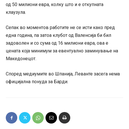
од 50 милиони евра, колку што и е откупната
клаузула.
Сепак во моментов работите не се исти како пред
една година, па затоа клубот од Валенсија би бил
задоволен и со сума од 16 милиони евра, ова е
цената која минимум за евентуално заминување на
Македонецот.
Според медиумите во Шпанија, Леванте засега нема
официјална понуда за Барди.