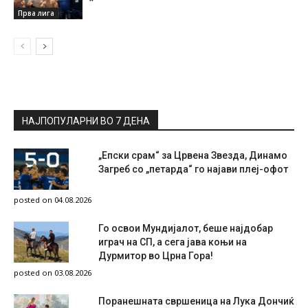
Прва лига
НАЈПОПУЛАРНИ ВО 7 ДЕНА
„Епски срам“ за Црвена Звезда, Динамо
Загреб со „петарда“ го најави плеј-офот
posted on 04.08.2026
Го освои Мундијалот, беше најдобар
играч на СП, а сега јава коњи на
Дурмитор во Црна Гора!
posted on 03.08.2026
Поранешната свршеница на Лука Дончиќ