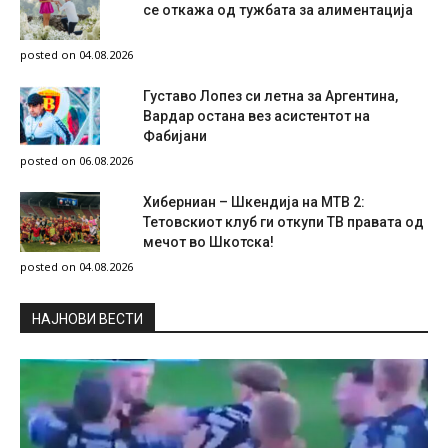
се откажа од тужбата за алиментација
posted on 04.08.2026
Густаво Лопез си летна за Аргентина,
Вардар остана вез асистентот на
Фабијани
posted on 06.08.2026
Хиберниан – Шкендија на МТВ 2:
Тетовскиот клуб ги откупи ТВ правата од
мечот во Шкотска!
posted on 04.08.2026
НAЈНОВИ ВЕСТИ