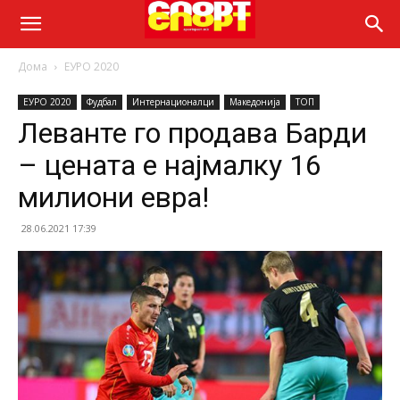
Дома
ЕУРО 2020
ЕУРО 2020
Фудбал
Интернационалци
Македонија
ТОП
Леванте го продава Барди
– цената е најмалку 16
милиони евра!
28.06.2021 17:39