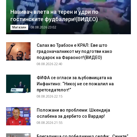
Навивач влета на терен и удри по
гостинските фудбалери!(ВИДЕО)
08.08.2026 23:02
Магазин
Салах во Трабзон е КРАЛ: Еве што
градоначалникот му подготви како
подарок на Фараонот!(ВИДЕО)
08.08.2026 22:40
ФИФА се огласи за љубовницата на
Инфантино: “Никој не се пожалил на
претседателот!“
08.08.2026 22:15
Положани во проблеми: Шкендија
ослабена за дербито со Вардар!
08.08.2026 21:55
Брегалница со победничко селфи: „Сините“