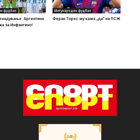
н фудбал
Меѓународен фудбал
енадување: Аргентина
Феран Торес му кажа „да“ на ПСЖ
а за Инфантино!