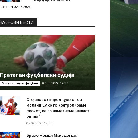
sted on 02.08.2026
НAЈНОВИ ВЕСТИ
Претепан фудбалски судија!
07.08.2026 14:27
Меѓународен фудбал
Стојановски пред дуелот со
Исланд: „Ако го контролираме
скокот, ќе го наметнеме нашиот
ритам“
07.08.2026 14:05
Браво момци Македонци: