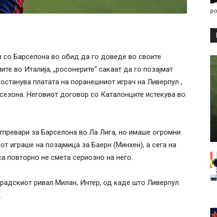
po
 со Барселона во обид да го доведе во своите
е во Италија, „росонерите“ сакаат да го позајмат
останува платата на поранешниот играч на Ливерпул ,
сезона. Неговиот договор со Каталонците истекува во
тпревари за Барселона во Ла Лига, но имаше огромни
т играше на позајмица за Баерн (Минхен), а сега на
а повторно не смета сериозно на него.
радскиот ривал Милан, Интер, од каде што Ливерпул
.