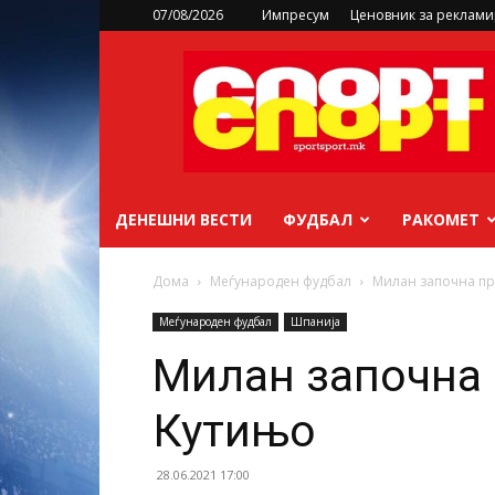
07/08/2026
Импресум
Ценовник за реклам
sportsport.mk
ДЕНЕШНИ ВЕСТИ
ФУДБАЛ
РАКОМЕТ
Дома
Меѓународен фудбал
Милан започна пр
Меѓународен фудбал
Шпанија
Милан започна 
Кутињо
28.06.2021 17:00