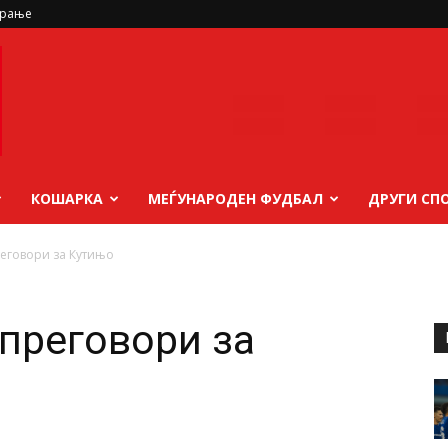
ирање
КОШАРКА
МЕЃУНАРОДЕН ФУДБАЛ
ДРУГИ СП
еговори за Кутињо
преговори за