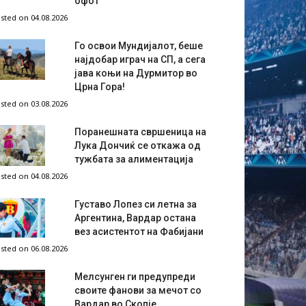
офот
sted on 04.08.2026
Го освои Мундијалот, беше
најдобар играч на СП, а сега
јава коњи на Дурмитор во
Црна Гора!
sted on 03.08.2026
Поранешната свршеница на
Лука Дончиќ се откажа од
тужбата за алиментација
sted on 04.08.2026
Густаво Лопез си летна за
Аргентина, Вардар остана
вез асистентот на Фабијани
sted on 06.08.2026
Мелсунген ги предупреди
своите фанови за мечот со
Вардар во Скопје