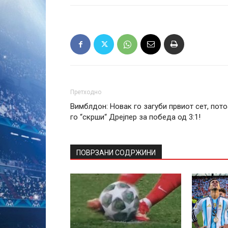
Претходно
Вимблдон: Новак го загуби првиот сет, пото
го “скрши“ Дрејпер за победа од 3:1!
ПОВРЗАНИ СОДРЖИНИ