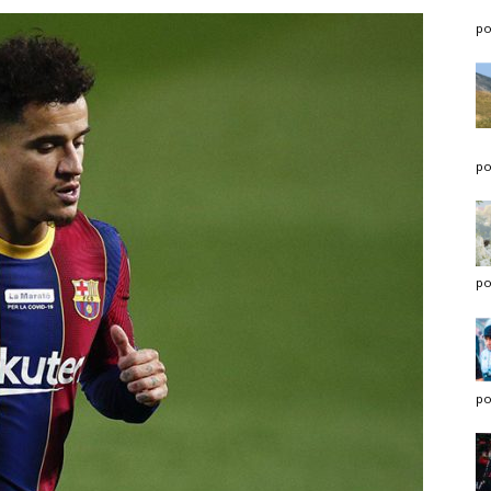
po
po
po
po