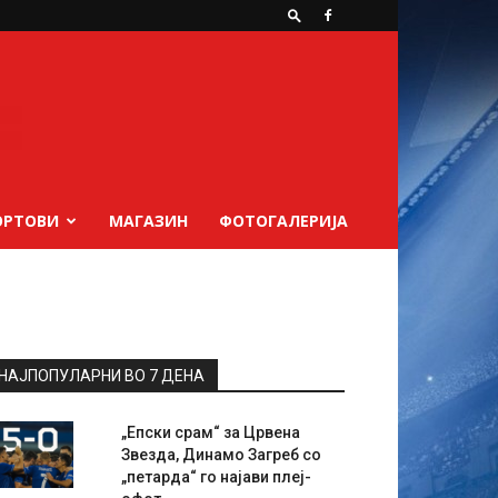
ОРТОВИ
МАГАЗИН
ФОТОГАЛЕРИЈА
НАЈПОПУЛАРНИ ВО 7 ДЕНА
„Епски срам“ за Црвена
Звезда, Динамо Загреб со
„петарда“ го најави плеј-