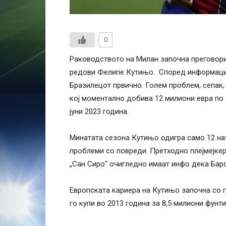
0
Раководството на Милан започна преговори
редови Фелипе Кутињо. Според информациит
Бразилецот првично. Голем проблем, сепак, 
кој моментално добива 12 милиони евра по 
јуни 2023 година.
Минатата сезона Кутињо одигра само 12 на
проблеми со повреди. Претходно плејмејкеро
„Сан Сиро“ очигледно имаат инфо дека Барс
Европската кариера на Кутињо започна со г
го купи во 2013 година за 8,5 милиони фунти