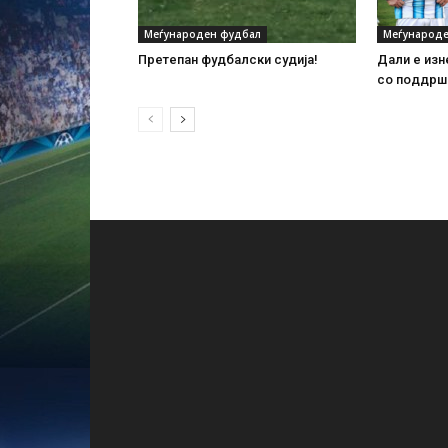
Меѓународен фудбал
Меѓународе
Претепан фудбалски судија!
Дали е изн
со поддршк