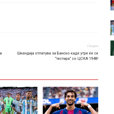
Следно
а
Шкендија отпатува за Банско каде утре ќе се
“тестира“ со ЦСКА 1948!