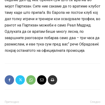
мојот Партизан. Сите ние сакаме да го вратиме клубот
таму каде што припаѓа. Во Европа не постои клуб кој
дал толку играчи и тренери кои освојувале трофеи, во
рангот на Партизан можеби е само Реал Мадрид.
Одлуката да се вратам беше многу лесна, по
завршните разговори побарав само два – три часа да
размислам, и еве тука сум пред вас“ рече Обрадовиќ
покрај останатото на официјалната промоција.
Претходно
Следно