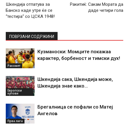
Шкендија отпатува за
Ракитиќ: Сакам Мората да
Банско каде утре ќе се
даде четири гола
“тестира“ со ЦСКА 1948!
ПОВРЗАНИ СОДРЖИНИ
Кузманоски: Момците покажаа
карактер, борбеност и тимски дух!
Ракомет
Шкендија сака, Шкендија може,
Шкендија знае како…
Европски
купови
Брегалница се пофали со Матеј
Ангелов
Прва лига