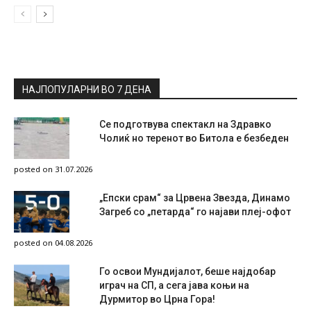
НАЈПОПУЛАРНИ ВО 7 ДЕНА
Се подготвува спектакл на Здравко
Чолиќ но теренот во Битола е безбеден
posted on 31.07.2026
„Епски срам“ за Црвена Звезда, Динамо
Загреб со „петарда“ го најави плеј-офот
posted on 04.08.2026
Го освои Мундијалот, беше најдобар
играч на СП, а сега јава коњи на
Дурмитор во Црна Гора!