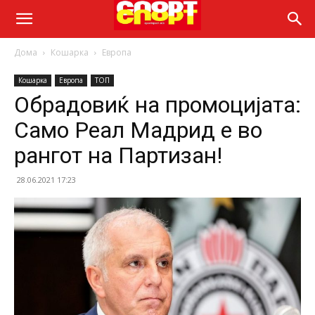
Дома
Кошарка
Европа
Кошарка
Европа
ТОП
Обрадовиќ на промоцијата:
Само Реал Мадрид е во
рангот на Партизан!
28.06.2021 17:23