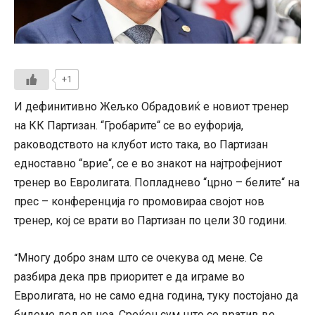
+1
И дефинитивно Жељко Обрадовиќ е новиот тренер
на КК Партизан. “Гробарите“ се во еуфорија,
раководството на клубот исто така, во Партизан
едноставно “врие“, се е во знакот на најтрофејниот
тренер во Евролигата. Попладнево “црно – белите“ на
прес – конференција го промовираа својот нов
тренер, кој се врати во Партизан по цели 30 години.
Многу добро знам што се очекува од мене. Се
“
разбира дека прв приоритет е да играме во
Евролигата, но не само една година, туку постојано да
бидеме дел од неа. Среќен сум што се вратив во