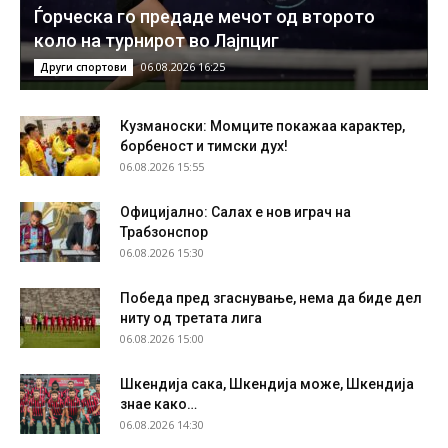
Ѓорческа го предаде мечот од второто
коло на турнирот во Лајпциг
06.08.2026 16:25
Други спортови
Кузманоски: Момците покажаа карактер,
борбеност и тимски дух!
06.08.2026 15:55
Официјално: Салах е нов играч на
Трабзонспор
06.08.2026 15:30
Победа пред згаснување, нема да биде дел
ниту од третата лига
06.08.2026 15:00
Шкендија сака, Шкендија може, Шкендија
знае како…
06.08.2026 14:30