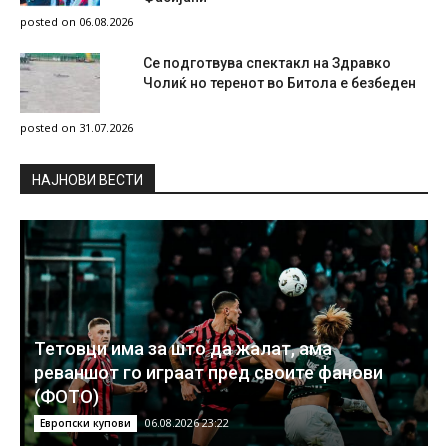
posted on 06.08.2026
Се подготвува спектакл на Здравко
Чолиќ но теренот во Битола е безбеден
posted on 31.07.2026
НAЈНОВИ ВЕСТИ
Тетовци има за што да жалат, ама
реваншот го играат пред своите фанови
(ФОТО)
06.08.2026 23:22
Европски купови