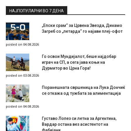
НАЈПОПУЛАРНИ ВО 7 ДЕНА
„Епски срам“ за Црвена Звезда, Динамо
Загреб со „петарда“ го најави плеј-офот
posted on 04.08.2026
Го освои Мундијалот, беше најдобар
играч на СП, а сега јава коњи на
Дурмитор во Црна Гора!
posted on 03.08.2026
Поранешната свршеница на Лука Дончиќ
се откажа од тужбата за алиментација
posted on 04.08.2026
Густаво Лопез си летна за Аргентина,
Вардар остана вез асистентот на
Фабијани