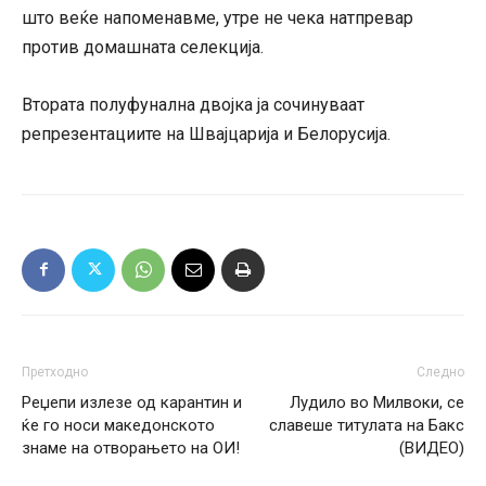
што веќе напоменавме, утре не чека натпревар
против домашната селекција.
Втората полуфунална двојка ја сочинуваат
репрезентациите на Швајцарија и Белорусија.
Претходно
Следно
Реџепи излезе од карантин и
Лудило во Милвоки, се
ќе го носи македонското
славеше титулата на Бакс
знаме на отворањето на ОИ!
(ВИДЕО)