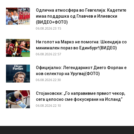
Одлична атмосфера во Гевгелија: Кадетите
имаа поддршка од Главчев и Илиевски
(ВИДЕО+ФОТО)
06.08.2026 23:15
Ни голот на Марко не помогна: Шкендија со
минимален пораз во Единбург!(ВИДЕО)
06.08.2026 22:57
Официјално: Легендарниот Диего Форлан е
нов селектор на Уругвај(ФОТО)
06.08.2026 22:30
Стојановски: „Го направивме првиот чекор,
сега целосно сме фокусирани на Исланд“
06.08.2026 22:10