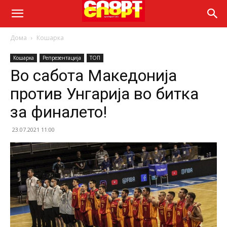
Дома
Кошарка
Кошарка
Репрезентација
ТОП
Во сабота Македонија
против Унгарија во битка
за финалето!
23.07.2021 11:00