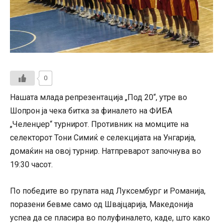
0
Нашата млада репрезентација „Под 20“, утре во
Шопрон ја чека битка за финалето на ФИБА
„Челенџер“ турнирот. Противник на момците на
селекторот Тони Симиќ е селекцијата на Унгарија,
домаќин на овој турнир. Натпреварот започнува во
19:30 часот.
По победите во групата над Луксембург и Романија,
поразени бевме само од Швајцарија, Македонија
успеа да се пласира во полуфиналето, каде, што како