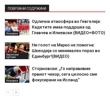
ПОВРЗАНИ СОДРЖИНИ
Одлична атмосфера во Гевгелија:
Кадетите имаа поддршка од
Главчев и Илиевски (ВИДЕО+ФОТО)
Кошарка
Ни голот на Марко не помогна:
Шкендија со минимален пораз во
Европски
Единбург!(ВИДЕО)
купови
Стојановски: „Го направивме
првиот чекор, сега целосно сме
фокусирани на Исланд“
Кошарка