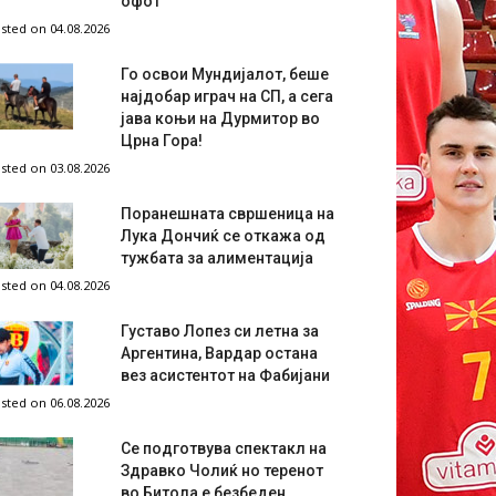
офот
sted on 04.08.2026
Го освои Мундијалот, беше
најдобар играч на СП, а сега
јава коњи на Дурмитор во
Црна Гора!
sted on 03.08.2026
Поранешната свршеница на
Лука Дончиќ се откажа од
тужбата за алиментација
sted on 04.08.2026
Густаво Лопез си летна за
Аргентина, Вардар остана
вез асистентот на Фабијани
sted on 06.08.2026
Се подготвува спектакл на
Здравко Чолиќ но теренот
во Битола е безбеден