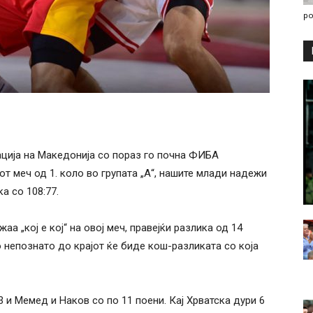
po
ција на Македонија со пораз го почна ФИБА
т меч од 1. коло во групата „А“, нашите млади надежи
а со 108:77.
аа „кој е кој“ на овој меч, правејќи разлика од 14
 непознато до крајот ќе биде кош-разликата со која
 и Мемед и Наков со по 11 поени. Кај Хрватска дури 6