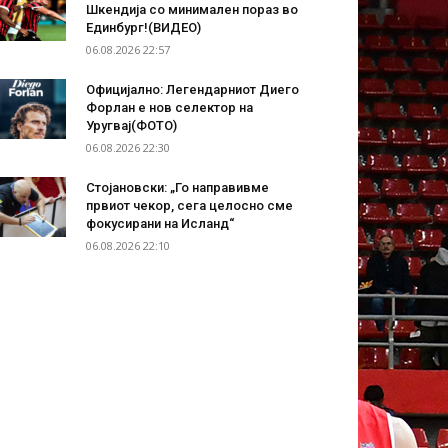
Шкендија со минимален пораз во
Единбург!(ВИДЕО)
06.08.2026 22:57
Официјално: Легендарниот Диего
Форлан е нов селектор на
Уругвај(ФОТО)
06.08.2026 22:30
Стојановски: „Го направивме
првиот чекор, сега целосно сме
фокусирани на Исланд“
06.08.2026 22:10