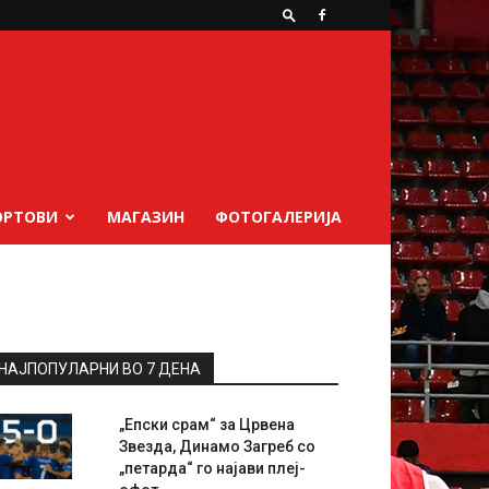
ОРТОВИ
МАГАЗИН
ФОТОГАЛЕРИЈА
НАЈПОПУЛАРНИ ВО 7 ДЕНА
„Епски срам“ за Црвена
Звезда, Динамо Загреб со
„петарда“ го најави плеј-