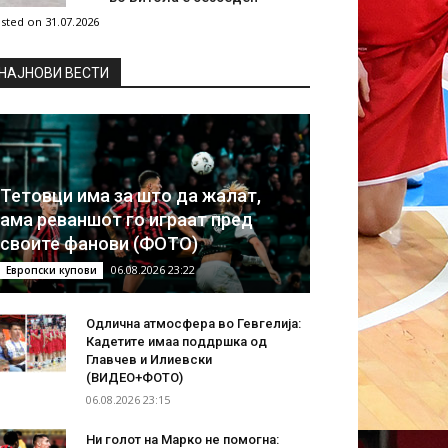
sted on 31.07.2026
НAЈНОВИ ВЕСТИ
Тетовци има за што да жалат,
ама реваншот го играат пред
своите фанови (ФОТО)
06.08.2026 23:22
Европски купови
Одлична атмосфера во Гевгелија:
Кадетите имаа поддршка од
Главчев и Илиевски
(ВИДЕО+ФОТО)
06.08.2026 23:15
Ни голот на Марко не помогна: