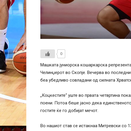
0
Машката јуниорска кошаркарска репрезента
Челинџерот во Скопје. Вечерва во последнио
беа убедливо совладани од силната Хрватск
„Коцкестите“ уште во првата четвртина покаж
поени. Потоа беше јасно дека единственото
гостите ќе го добијат мечот.
Во нашиот став се истакнаа Митревски со 13