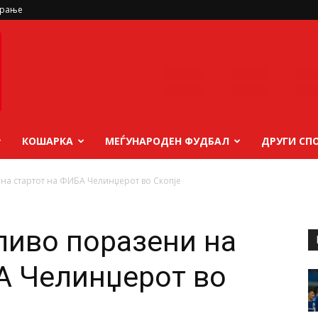
ирање
КОШАРКА
МЕЃУНАРОДЕН ФУДБАЛ
ДРУГИ СП
на стартот на ФИБА Челинџерот во Скопје
ливо поразени на
А Челинџерот во