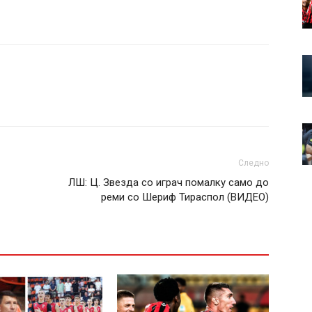
Следно
ЛШ: Ц. Звезда со играч помалку само до
реми со Шериф Тираспол (ВИДЕО)