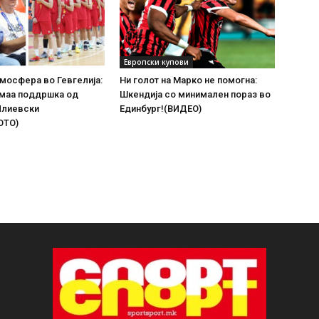
Европски купови
мосфера во Гевгелија:
Ни голот на Марко не помогна:
имаа поддршка од
Шкендија со минимален пораз во
Илиевски
Единбург!(ВИДЕО)
ОТО)