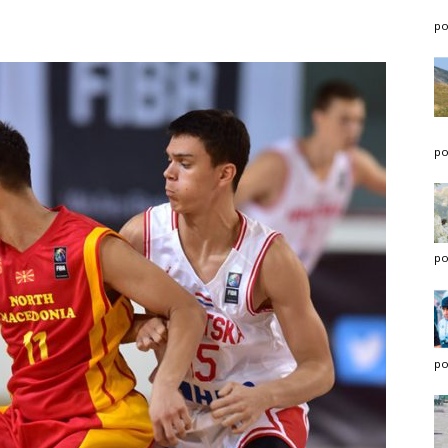
po
po
po
po