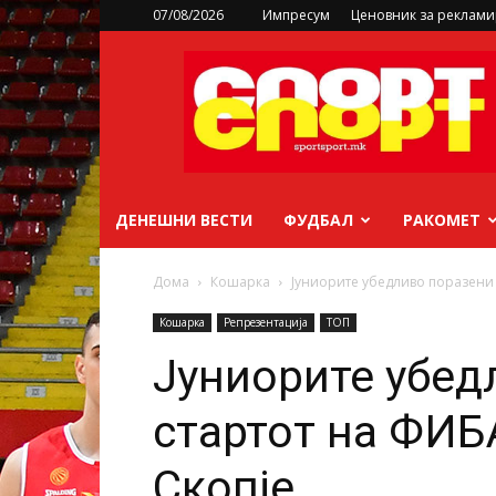
07/08/2026
Импресум
Ценовник за реклам
sportsport.mk
ДЕНЕШНИ ВЕСТИ
ФУДБАЛ
РАКОМЕТ
Дома
Кошарка
Јуниорите убедливо поразени 
Кошарка
Репрезентација
ТОП
Јуниорите убед
стартот на ФИБ
Скопје