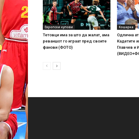
Европски купови
Кошарка
Тетовци има за што да жалат, ама
Одлична ат
реваншот го играат пред своите
Кадетите 
фанови (ФОТО)
Главчев и 
(ВИДЕО+Ф