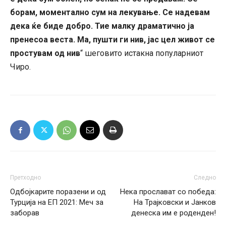
борам, моментално сум на лекување. Се надевам
дека ќе биде добро. Тие малку драматично ја
пренесоа веста. Ма, пушти ги нив, јас цел живот се
простувам од нив
“ шеговито истакна популарниот
Чиро.
Претходно
Следно
Одбојкарите поразени и од
Нека прослават со победа:
Турција на ЕП 2021: Меч за
На Трајковски и Јанков
заборав
денеска им е роденден!