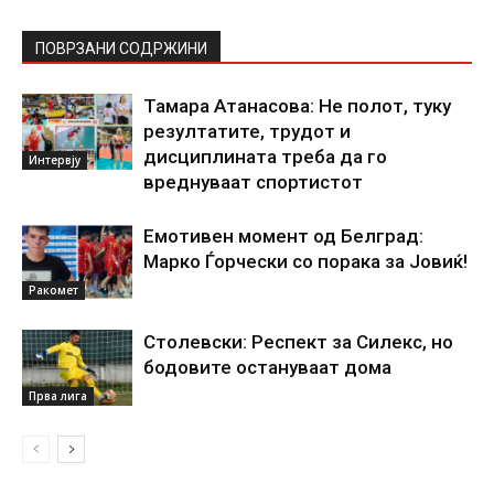
ПОВРЗАНИ СОДРЖИНИ
Тамара Атанасова: Не полот, туку
резултатите, трудот и
дисциплината треба да го
Интервју
вреднуваат спортистот
Емотивен момент од Белград:
Марко Ѓорчески со порака за Јовиќ!
Ракомет
Столевски: Респект за Силекс, но
бодовите остануваат дома
Прва лига