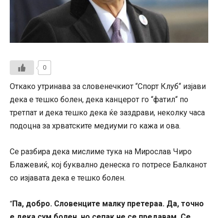
0
Откако утринава за словенечкиот “Спорт Клуб“ изјави
дека е тешко болен, дека канцерот го “фатил“ по
третпат и дека тешко дека ќе заздрави, неколку часа
подоцна за хрватските медиуми го кажа и ова.
Се разбира дека мислиме тука на Мирослав Чиро
Блажевиќ, кој буквално денеска го потресе Балканот
со изјавата дека е тешко болен.
Па, добро. Словенците малку претераа. Да, точно
“
е дека сум болен, но сепак не се предавам. Се