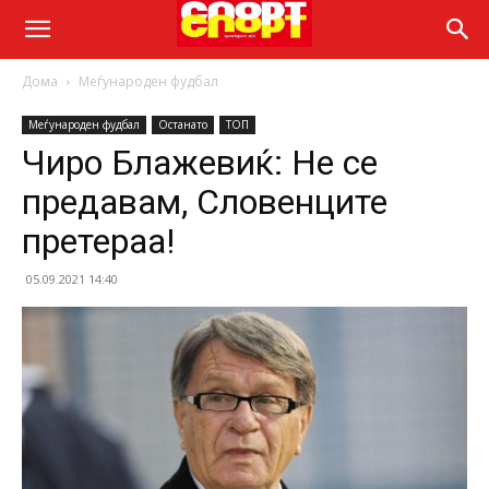
Дома
Меѓународен фудбал
Меѓународен фудбал
Останато
ТОП
Чиро Блажевиќ: Не се
предавам, Словенците
претераа!
05.09.2021 14:40