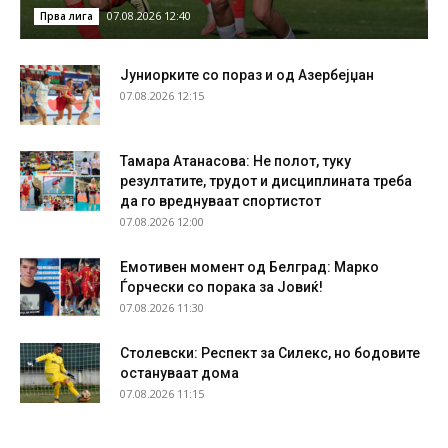
07.08.2026 12:40
Прва лига
Јуниорките со пораз и од Азербејџан
07.08.2026 12:15
Тамара Атанасова: Не полот, туку
резултатите, трудот и дисциплината треба
да го вреднуваат спортистот
07.08.2026 12:00
Емотивен момент од Белград: Марко
Ѓорчески со порака за Јовиќ!
07.08.2026 11:30
Столевски: Респект за Силекс, но бодовите
остануваат дома
07.08.2026 11:15