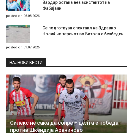
Вардар остана вез асистентот на
Фабијани
posted on 06.08.2026
Се подготвува спектакл на Здравко
Чолиќ но теренот во Битола е безбеден
posted on 31.07.2026
НAЈНОВИ ВЕСТИ
Силекс не сака да сопре – целта е победа
против Шкендија Арачиново