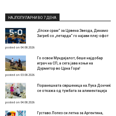
НАЈПОПУЛАРНИ ВО 7 ДЕНА
„Епски срам“ за Црвена Звезда, Динамо
Загреб со „петарда“ го најави плеј-офот
posted on 04.08.2026
Го освои Мундијалот, беше најдобар
играч на СП, а сега јава коњи на
Дурмитор во Црна Гора!
posted on 03.08.2026
Поранешната свршеница на Лука Дончиќ
се откажа од тужбата за алиментација
posted on 04.08.2026
Густаво Лопез си летна за Аргентина,