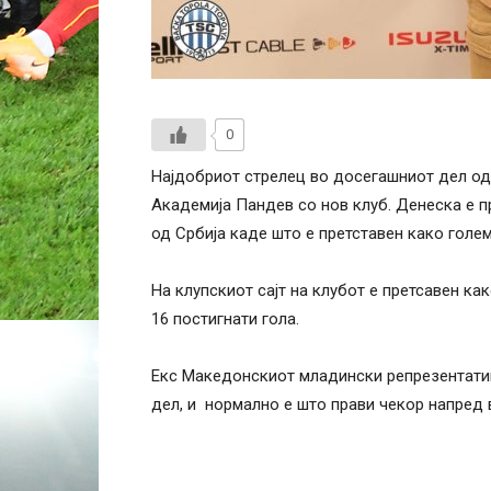
0
Најдобриот стрелец во досегашниот дел од
Академија Пандев со нов клуб. Денеска е п
од Србија каде што е претставен како голе
На клупскиот сајт на клубот е претсавен ка
16 постигнати гола.
Екс Македонскиот младински репрезентатив
дел, и нормално е што прави чекор напред 