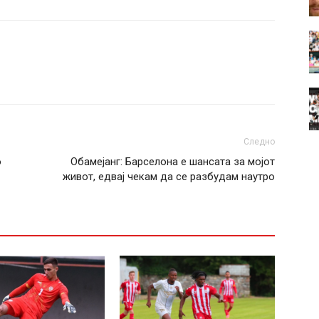
Следно
о
Обамејанг: Барселона е шансата за мојот
живот, едвај чекам да се разбудам наутро