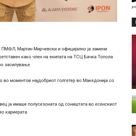
po
 ПМФЛ, Мартин Мирчевски и официјално ја замени
ретставен како член на екипата на ТСЦ Бачка Топола
мо засилување.
ко во моментов најдобриот голгетер во Македонија со
ец ја имаше полусезоната од соништата во есенскиот
во кариерата.