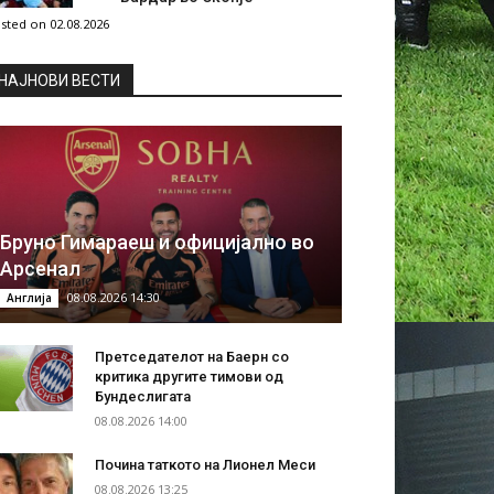
sted on 02.08.2026
НAЈНОВИ ВЕСТИ
Бруно Гимараеш и официјално во
Арсенал
08.08.2026 14:30
Англија
Претседателот на Баерн со
критика другите тимови од
Бундеслигата
08.08.2026 14:00
Почина таткото на Лионел Меси
08.08.2026 13:25