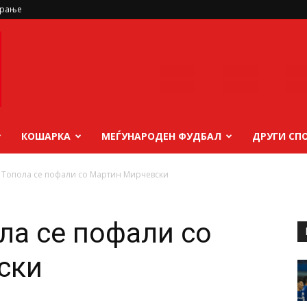
ирање
КОШАРКА
МЕЃУНАРОДЕН ФУДБАЛ
ДРУГИ СП
 Топола се пофали со Мартин Мирчевски
ла се пофали со
ски