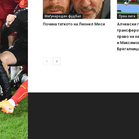
Меѓународен фудбал
Прва лига
Почина таткото на Лионел Меси
Алчевски 
трансферот
право на н
и Максимов
Брегалниц