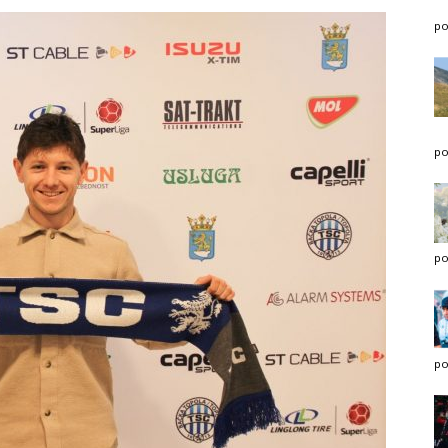
po
po
po
po