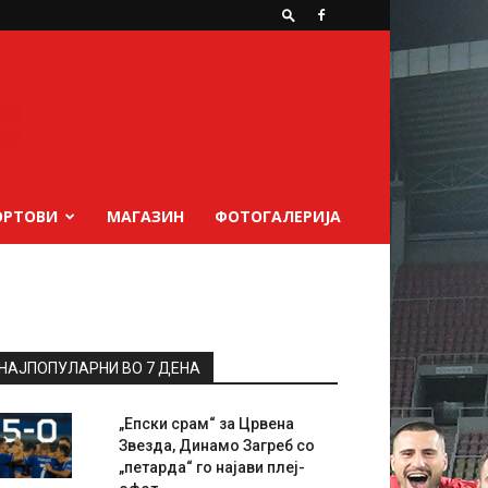
ОРТОВИ
МАГАЗИН
ФОТОГАЛЕРИЈА
НАЈПОПУЛАРНИ ВО 7 ДЕНА
„Епски срам“ за Црвена
Звезда, Динамо Загреб со
„петарда“ го најави плеј-