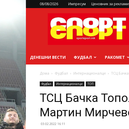
08/08/2026
Импресум
Ценовник за реклам
sportsport.mk
ДЕНЕШНИ ВЕСТИ
ФУДБАЛ
РАКОМЕТ
Дома
Фудбал
Интернационалци
ТСЦ Бачка
Фудбал
Интернационалци
ТОП
ТСЦ Бачка Топо
Мартин Мирчев
03.02.2022 16:11