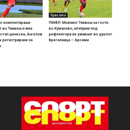
Прва лига
го комплетираше
ПМФЛ: Моќниот Тиквеш на гости
 во Тиквеш и има
во Куманово, штипјани под
астап денеска, Ангелов
рефлектори ќе уживаат во дуелот
 регистрирани за
Брегалница – Арсими
а