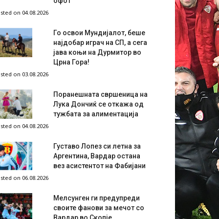
офот
sted on 04.08.2026
Го освои Мундијалот, беше
најдобар играч на СП, а сега
јава коњи на Дурмитор во
Црна Гора!
sted on 03.08.2026
Поранешната свршеница на
Лука Дончиќ се откажа од
тужбата за алиментација
sted on 04.08.2026
Густаво Лопез си летна за
Аргентина, Вардар остана
вез асистентот на Фабијани
sted on 06.08.2026
Мелсунген ги предупреди
своите фанови за мечот со
Вардар во Скопје