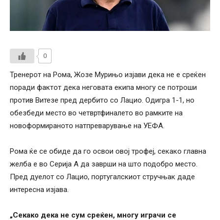
0
Тренерот на Рома, Жозе Мурињо изјави дека не е среќен
поради фактот дека неговата екипа многу се потроши
против Витезе пред дербито со Лацио. Одигра 1-1, но
обезбеди место во четвртфиналето во рамките на
новоформираното натпреварување на УЕФА.
Рома ќе се обиде да го освои овој трофеј, секако главна
желба е во Серија А да заврши на што подобро место.
Пред дуелот со Лацио, португалскиот стручњак даде
интересна изјава.
„Секако дека не сум среќен, многу играчи се