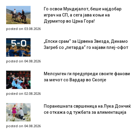
Го освои Мундијалот, беше најдобар
играч на СП, а сега јава коњи на
Дурмитор во Црна Гора!
posted on 03.08.2026
„Епски срам“ за Црвена Звезда, Динамо
Загреб со „петарда“ го најави плеј-офот
posted on 04.08.2026
Мелсунген ги предупреди своите фанови
за мечот со Вардар во Скопје
posted on 02.08.2026
Поранешната свршеница на Лука Дончиќ
се откажа од тужбата за алиментација
posted on 04.08.2026