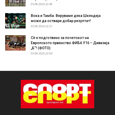
05.08.2026 22:40
Вока и Тамба: Веруваме дека Шкендија
може да оствари добар резултат!
05.08.2026 22:21
Сѐ е подготвено за почетокот на
Европското првенство ФИБА У16 – Дивизија
„Б“! (ФОТО)
05.08.2026 22:04