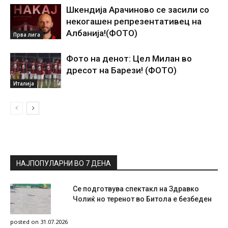
Шкендија Арачиново се засили со
некогашен репрезентативец на
Албанија!(ФОТО)
Прва лига
Фото на денот: Цел Милан во
дресот на Барези! (ФОТО)
Италија
НАЈПОПУЛАРНИ ВО 7 ДЕНА
Се подготвува спектакл на Здравко
Чолиќ но теренот во Битола е безбеден
posted on 31.07.2026