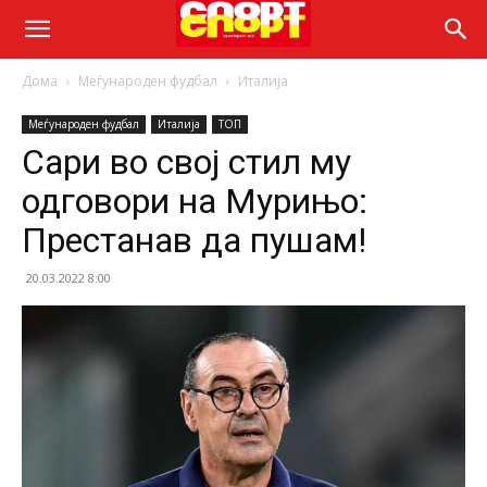
Дома
Меѓународен фудбал
Италија
Меѓународен фудбал
Италија
ТОП
Сари во свој стил му
одговори на Мурињо:
Престанав да пушам!
20.03.2022 8:00