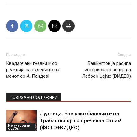
Претходно
Следно
Квадарчани гневни и со
Вашингтон ја расипа
реакција на судењето на
историската вечер на
мечот со А. Пандев!
Леброн Џејмс (ВИДЕО)
ПОВРЗАНИ СОДРЖИНИ
Лудница: Еве како фановите на
Трабзонспор го пречекаа Салах!
Меѓународен
(ФОТО+ВИДЕО)
фудбал