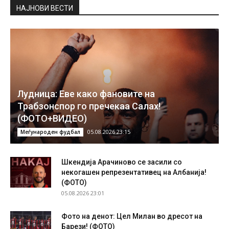
НAЈНОВИ ВЕСТИ
Лудница: Еве како фановите на
Трабзонспор го пречекаа Салах!
(ФОТО+ВИДЕО)
05.08.2026 23:15
Меѓународен фудбал
Шкендија Арачиново се засили со
некогашен репрезентативец на Албанија!
(ФОТО)
05.08.2026 23:01
Фото на денот: Цел Милан во дресот на
Барези! (ФОТО)