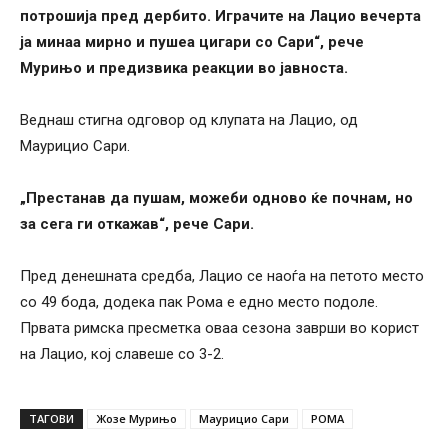
потрошија пред дербито. Играчите на Лацио вечерта
ја минаа мирно и пушеа цигари со Сари“, рече
Мурињо и предизвика реакции во јавноста.
Веднаш стигна одговор од клупата на Лацио, од
Маурицио Сари.
„Престанав да пушам, можеби одново ќе почнам, но
за сега ги откажав“, рече Сари.
Пред денешната средба, Лацио се наоѓа на петото место
со 49 бода, додека пак Рома е едно место подоле.
Првата римска пресметка оваа сезона заврши во корист
на Лацио, кој славеше со 3-2.
ТАГОВИ
Жозе Мурињо
Маурицио Сари
РОМА