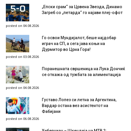
„Епски срам“ за Црвена Звезда, Динамо
Загреб со „петарда“ го најави плеј-офот
posted on 04.08.2026
Го освои Мундијалот, беше најдобар
играч на СП, а сега јава коњи на
Дурмитор во Црна Гора!
posted on 03.08.2026
Поранешната свршеница на Лука Дончиќ
се откажа од тужбата за алиментација
posted on 04.08.2026
Густаво Лопез си летна за Аргентина,
Вардар остана вез асистентот на
Фабијани
posted on 06.08.2026
Хиберниан – Шкендија на МТВ 2: