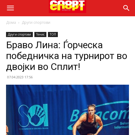
Дома
Други спортови
Други спортови
Тенис
ТОП
Браво Лина: Ѓорческа
победничка на турнирот во
двојки во Сплит!
07.04.2023 17:56