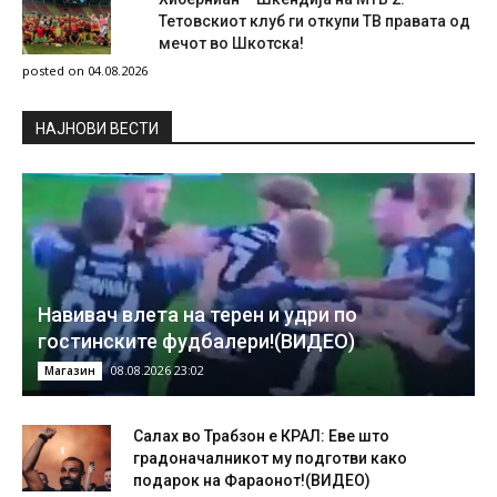
Тетовскиот клуб ги откупи ТВ правата од
мечот во Шкотска!
posted on 04.08.2026
НAЈНОВИ ВЕСТИ
Навивач влета на терен и удри по
гостинските фудбалери!(ВИДЕО)
08.08.2026 23:02
Магазин
Салах во Трабзон е КРАЛ: Еве што
градоначалникот му подготви како
подарок на Фараонот!(ВИДЕО)