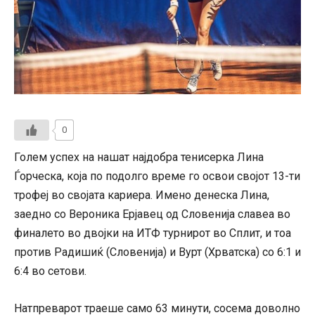
0
Голем успех на нашат најдобра тенисерка Лина
Ѓорческа, која по подолго време го освои својот 13-ти
трофеј во својата кариера. Имено денеска Лина,
заедно со Вероника Ерјавец од Словенија славеа во
финалето во двојки на ИТФ турнирот во Сплит, и тоа
против Радишиќ (Словенија) и Вурт (Хрватска) со 6:1 и
6:4 во сетови.
Натпреварот траеше само 63 минути, сосема доволно