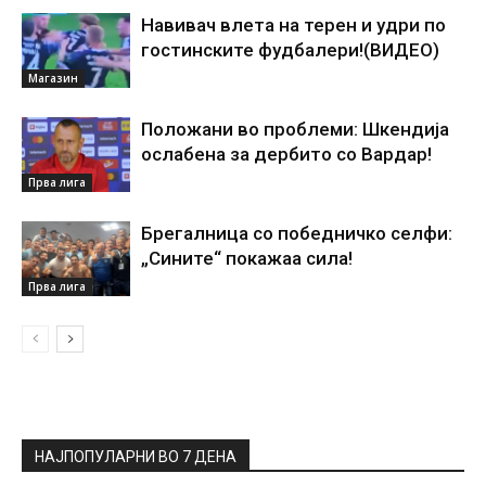
Навивач влета на терен и удри по
гостинските фудбалери!(ВИДЕО)
Магазин
Положани во проблеми: Шкендија
ослабена за дербито со Вардар!
Прва лига
Брегалница со победничко селфи:
„Сините“ покажаа сила!
Прва лига
НАЈПОПУЛАРНИ ВО 7 ДЕНА