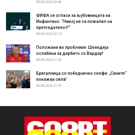
08.08.2026 22:40
ФИФА се огласи за љубовницата на
Инфантино: “Никој не се пожалил на
претседателот!“
08.08.2026 22:15
Положани во проблеми: Шкендија
ослабена за дербито со Вардар!
08.08.2026 21:55
Брегалница со победничко селфи: „Сините“
покажаа сила!
08.08.2026 21:35