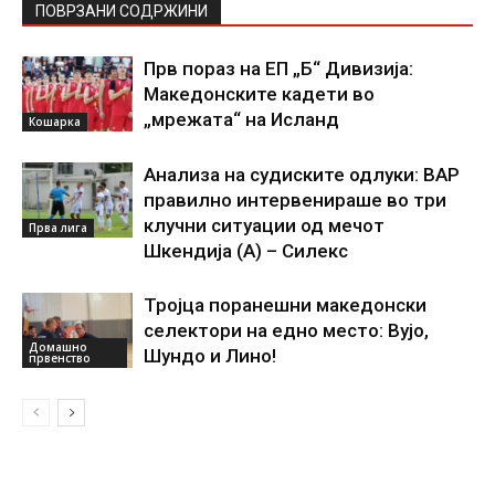
ПОВРЗАНИ СОДРЖИНИ
Прв пораз на ЕП „Б“ Дивизија:
Македонските кадети во
„мрежата“ на Исланд
Кошарка
Анализа на судиските одлуки: ВАР
правилно интервенираше во три
клучни ситуации од мечот
Прва лига
Шкендија (А) – Силекс
Тројца поранешни македонски
селектори на едно место: Вујо,
Домашно
Шундо и Лино!
првенство