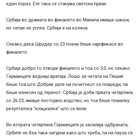
еден пораз. Ете така се станува светски првак.
Србија во драмата во финалето во Манила имаше шанси,
но сепак не успеа. Србија е на колена.
Секако дека Шрудер со 23 поени беше најефикасе во
финалето.
Србија добро го отвори финалето и тоа со 5:0, но секако
Германците веднаш вратија. Лошо за четата на Пешиќ
беше тоа што Добриќ уште на почетокот се повреди, па
беше изнесен од теренот. Србија ја доби првата четвртина
со 26:23, имаше постојано водство, но тоа беше помалку
резултатска “клацкалка“ што се вели.
Во втората четвртина Германците ја засилија одбраната,
Србите не беа така сигурни како што треба, па на пауза се