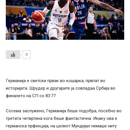
0
Германија е светски првак во кошарка, првпат во
историјата. Шрудер и другарите ја совладаа Србија во
финалето на СП со 83:77.
Сосема заслужено, Германија беше подобра, посебно во
третата четвртина кога беше фантастична. Инаку ова е
германска прфекција, на целиот Мундијал немаше ниту