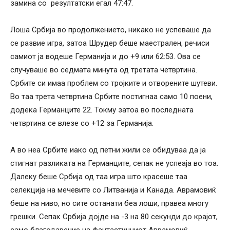
замина со резултатски егал 47:47.
Лоша Србија во продолжението, никако не успеваше да
се развие игра, затоа Шрудер беше маестрален, речиси
самиот ја водеше Германија и до +9 или 62:53. Ова се
случуваше во седмата минута од третата четвртина.
Србите си имаа проблем со тројките и отворените шутеви.
Во таа трета четвртина Србите постигнаа само 10 поени,
додека Германците 22. Токму затоа во последната
четвртина се влезе со +12 за Германија.
А во неа Србите иако од петни жили се обидуваа да ја
стигнат разликата на Германците, сепак не успеаја во тоа.
Далеку беше Србија од таа игра што красеше таа
селекција на мечевите со Литванија и Канада. Аврамовиќ
беше на ниво, но сите останати беа лоши, правеа многу
грешки. Сепак Србија дојде на -3 на 80 секунди до крајот,
само благодарение на фантастичниот Аврамовиќ.