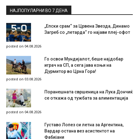
НАЈПОПУЛАРНИ ВО 7 ДЕНА
„Епски срам“ за Црвена Звезда, Динамо
Загреб со „петарда“ го најави плеј-офот
posted on 04.08.2026
Го освои Мундијалот, беше најдобар
играч на СП, а сега јава коњи на
Дурмитор во Црна Гора!
posted on 03.08.2026
Поранешната свршеница на Лука Дончиќ
се откажа од тужбата за алиментација
posted on 04.08.2026
Густаво Лопез си летна за Аргентина,
Вардар остана вез асистентот на
Фабијани