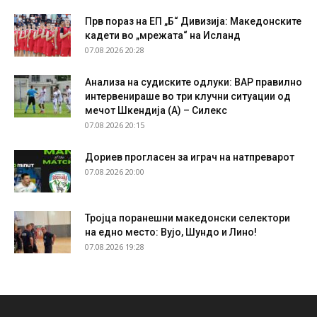
Прв пораз на ЕП „Б“ Дивизија: Македонските
кадети во „мрежата“ на Исланд
07.08.2026 20:28
Анализа на судиските одлуки: ВАР правилно
интервенираше во три клучни ситуации од
мечот Шкендија (А) – Силекс
07.08.2026 20:15
Дориев прогласен за играч на натпреварот
07.08.2026 20:00
Тројца поранешни македонски селектори
на едно место: Вујо, Шундо и Лино!
07.08.2026 19:28