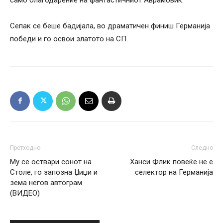
Сепак се беше бадијала, во драматичен финиш Германија
победи и го освои златото на СП.
Претходно
Следно
Му се оствари сонот на
Ханси Флик повеќе не е
Столе, го запозна Џиџи и
селектор на Германија
зема негов автограм
(ВИДЕО)