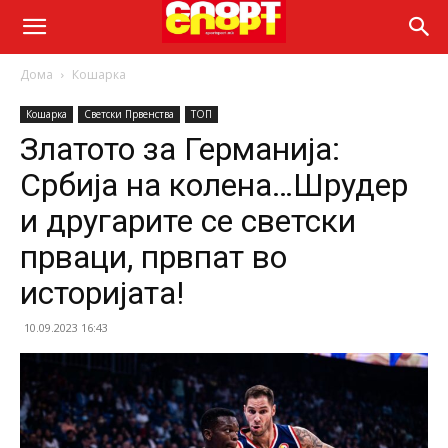
Дома
Кошарка
Кошарка
Светски Првенства
ТОП
Златото за Германија:
Србија на колена…Шрудер
и другарите се светски
прваци, првпат во
историјата!
10.09.2023 16:43