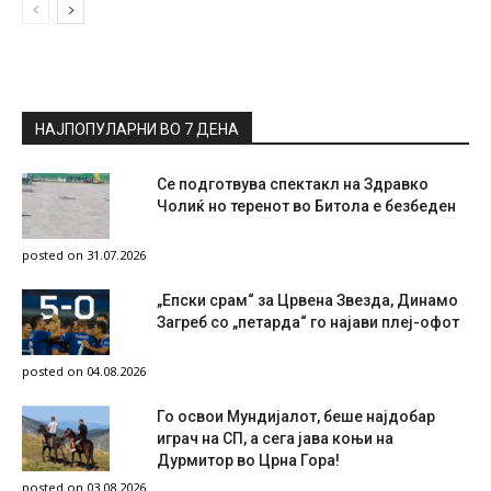
НАЈПОПУЛАРНИ ВО 7 ДЕНА
Се подготвува спектакл на Здравко
Чолиќ но теренот во Битола е безбеден
posted on 31.07.2026
„Епски срам“ за Црвена Звезда, Динамо
Загреб со „петарда“ го најави плеј-офот
posted on 04.08.2026
Го освои Мундијалот, беше најдобар
играч на СП, а сега јава коњи на
Дурмитор во Црна Гора!
posted on 03.08.2026