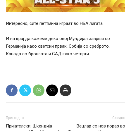
Интересно, сите петтмина играат во НБА лигата.
И на крај да кажеме дека овој Мундијал заврши со
Германија како светски првак, Србија со среброто,
Канада со бронзата и САД како четврти.
Претходно
Следно
Пријателски: Шкендија
Вецлар со нов пораз во