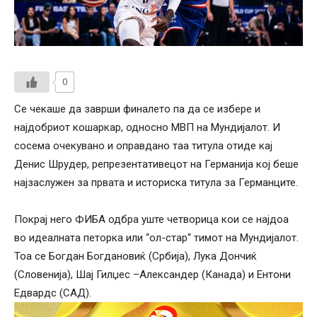
0
Се чекаше да заврши финалето па да се избере и
најдобриот кошаркар, односно МВП на Мундијалот. И
сосема очекувано и оправдано таа титула отиде кај
Денис Шрудер, репрезентативецот на Германија кој беше
најзаслужен за првата и историска титула за Германците.
Покрај него ФИБА одбра уште четворица кои се најдоа
во идеалната петорка или “ол-стар“ тимот на Мундијалот.
Тоа се Богдан Богдановиќ (Србија), Лука Дончиќ
(Словенија), Шај Гилџес –Александер (Канада) и Ентони
Едвардс (САД).