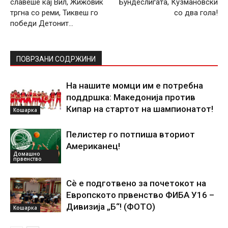
славеше кај Вил, Жижовиќ
Бундеслигата, Кузмановски
тргна со реми, Тиквеш го
со два гола!
победи Детонит…
ПОВРЗАНИ СОДРЖИНИ
На нашите момци им е потребна
поддршка: Македонија против
Кипар на стартот на шампионатот!
Кошарка
Пелистер го потпиша вториот
Американец!
Домашно
првенство
Сѐ е подготвено за почетокот на
Европското првенство ФИБА У16 –
Дивизија „Б“! (ФОТО)
Кошарка