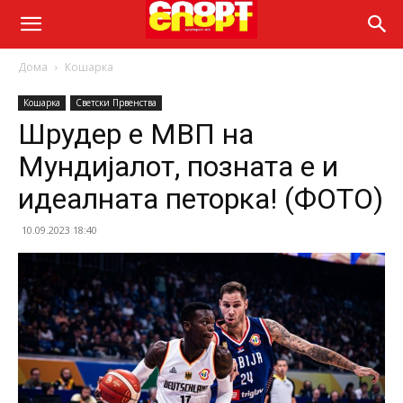
Дома
Кошарка
Кошарка
Светски Првенства
Шрудер е МВП на
Мундијалот, позната е и
идеалната петорка! (ФОТО)
10.09.2023 18:40