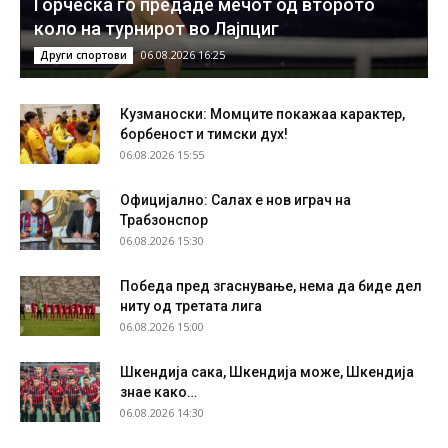
Ѓорческа го предаде мечот од второто
коло на турнирот во Лајпциг
06.08.2026 16:25
Други спортови
Кузманоски: Момците покажаа карактер,
борбеност и тимски дух!
06.08.2026 15:55
Официјално: Салах е нов играч на
Трабзонспор
06.08.2026 15:30
Победа пред згаснување, нема да биде дел
ниту од третата лига
06.08.2026 15:00
Шкендија сака, Шкендија може, Шкендија
знае како…
06.08.2026 14:30