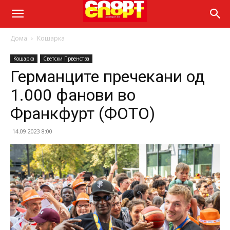
Дома
Кошарка
Кошарка
Светски Првенства
Германците пречекани од
1.000 фанови во
Франкфурт (ФОТО)
14.09.2023 8:00