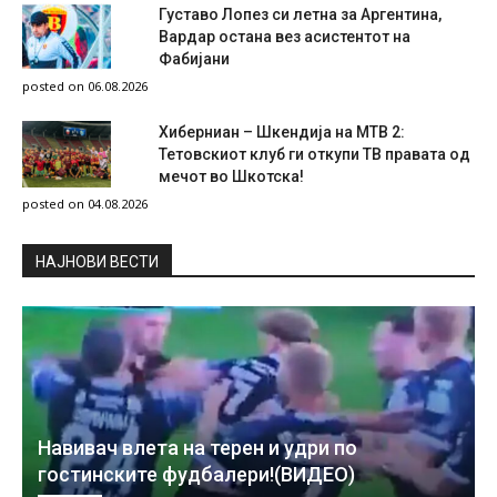
Густаво Лопез си летна за Аргентина,
Вардар остана вез асистентот на
Фабијани
posted on 06.08.2026
Хиберниан – Шкендија на МТВ 2:
Тетовскиот клуб ги откупи ТВ правата од
мечот во Шкотска!
posted on 04.08.2026
НAЈНОВИ ВЕСТИ
Навивач влета на терен и удри по
гостинските фудбалери!(ВИДЕО)