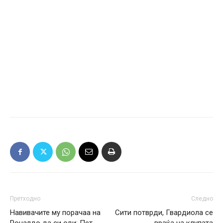
Претходно
Следно
Навивачите му порачаа на
Сити потврди, Гвардиола се
Роналдо да си оди: Пет
враќа на клупата