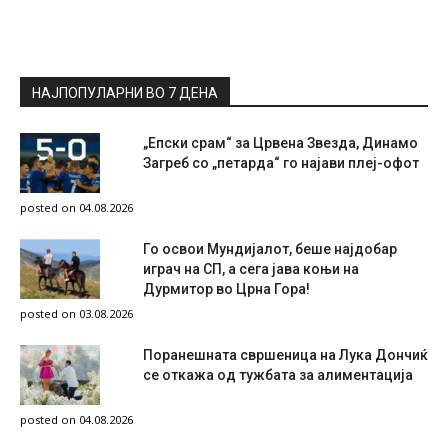
НАЈПОПУЛАРНИ ВО 7 ДЕНА
„Епски срам“ за Црвена Звезда, Динамо
Загреб со „петарда“ го најави плеј-офот
posted on 04.08.2026
Го освои Мундијалот, беше најдобар
играч на СП, а сега јава коњи на
Дурмитор во Црна Гора!
posted on 03.08.2026
Поранешната свршеница на Лука Дончиќ
се откажа од тужбата за алиментација
posted on 04.08.2026