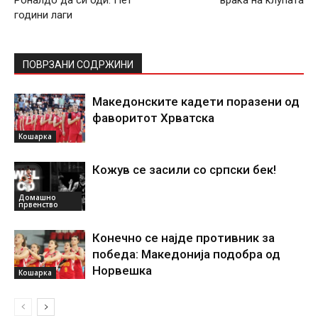
години лаги
ПОВРЗАНИ СОДРЖИНИ
Македонските кадети поразени од
фаворитот Хрватска
Кошарка
Кожув се засили со српски бек!
Домашно
првенство
Конечно се најде противник за
победа: Македонија подобра од
Норвешка
Кошарка