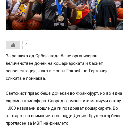
0
За разлика од Србија каде беше организиран
величенствен дочек на кошаркарската и баскет
репрезентација, како и Новак Ѓокоиќ, во Германија
сликата е поинаква.
Светскиот првак беше дочекан во Франкфурт, но во една
скромна атмосфера. Според германските медиуми околу
1.000 навивачи дошле да ги поздрават кошаркарите. Во
центарот на вниманието се најде Денис Шрудер кој беше
прогласен за МВП на финалето.