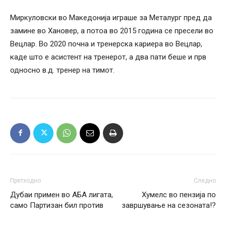
Миркуловски во Македонија играше за Металург пред да
замине во Хановер, а потоа во 2015 година се пресели во
Вецлар. Во 2020 почна и тренерска кариера во Вецлар,
каде што е асистент на тренерот, а два пати беше и прв
односно в.д. тренер на тимот.
Претходно
Следно
Дубаи примен во АБА лигата,
Хумелс во пензија по
само Партизан бил против
завршување на сезоната!?