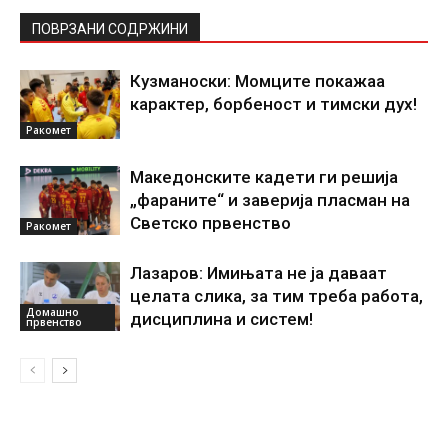
ПОВРЗАНИ СОДРЖИНИ
Кузманоски: Момците покажаа
карактер, борбеност и тимски дух!
Ракомет
Македонските кадети ги решија
„фараните“ и заверија пласман на
Светско првенство
Ракомет
Лазаров: Имињата не ја даваат
целата слика, за тим треба работа,
Домашно
дисциплина и систем!
првенство