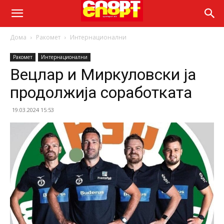
Дома
Ракомет
Интернационални
Ракомет
Интернационални
Вецлар и Миркуловски ја
продолжија соработката
19.03.2024 15:53