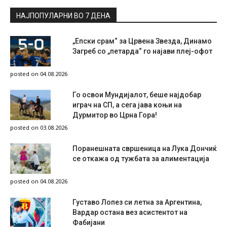
НАЈПОПУЛАРНИ ВО 7 ДЕНА
„Епски срам“ за Црвена Звезда, Динамо
Загреб со „петарда“ го најави плеј-офот
posted on 04.08.2026
Го освои Мундијалот, беше најдобар
играч на СП, а сега јава коњи на
Дурмитор во Црна Гора!
posted on 03.08.2026
Поранешната свршеница на Лука Дончиќ
се откажа од тужбата за алиментација
posted on 04.08.2026
Густаво Лопез си летна за Аргентина,
Вардар остана вез асистентот на
Фабијани