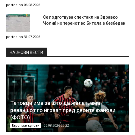
posted on 06.08.2026
Се подготвува спектакл на Здравко
Чолиќ но теренот во Битола е безбеден
posted on 31.07.2026
НAЈНОВИ ВЕСТИ
Тетовци има за што да жалат, ама
реваншот го играат пред своите фанови
(ФОТО)
06.08.2026 23:22
Европски купови