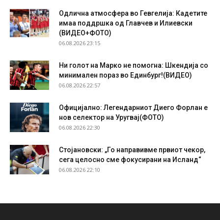
Одлична атмосфера во Гевгелија: Кадетите
имаа поддршка од Главчев и Илиевски
(ВИДЕО+ФОТО)
06.08.2026 23:15
Ни голот на Марко не помогна: Шкендија со
минимален пораз во Единбург!(ВИДЕО)
06.08.2026 22:57
Официјално: Легендарниот Диего Форлан е
нов селектор на Уругвај(ФОТО)
06.08.2026 22:30
Стојановски: „Го направивме првиот чекор,
сега целосно сме фокусирани на Исланд“
06.08.2026 22:10