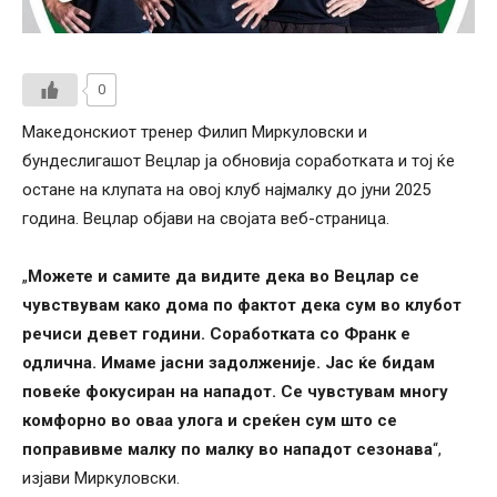
0
Македонскиот тренер Филип Миркуловски и
бундеслигашот Вецлар ја обновија соработката и тој ќе
остане на клупата на овој клуб најмалку до јуни 2025
година. Вецлар објави на својата веб-страница.
„
Можете и самите да видите дека во Вецлар се
чувствувам како дома по фактот дека сум во клубот
речиси девет години. Соработката со Франк е
одлична. Имаме јасни задолженије. Јас ќе бидам
повеќе фокусиран на нападот. Се чувстувам многу
комфорно во оваа улога и среќен сум што се
поправивме малку по малку во нападот сезонава
“,
изјави Миркуловски.