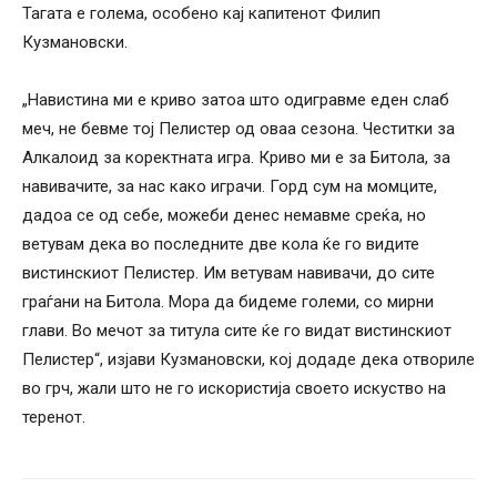
Тагата е голема, особено кај капитенот Филип
Кузмановски.
„Навистина ми е криво затоа што одигравме еден слаб
меч, не бевме тој Пелистер од оваа сезона. Честитки за
Алкалоид за коректната игра. Криво ми е за Битола, за
навивачите, за нас како играчи. Горд сум на момците,
дадоа се од себе, можеби денес немавме среќа, но
ветувам дека во последните две кола ќе го видите
вистинскиот Пелистер. Им ветувам навивачи, до сите
граѓани на Битола. Мора да бидеме големи, со мирни
глави. Во мечот за титула сите ќе го видат вистинскиот
Пелистер“, изјави Кузмановски, кој додаде дека отвориле
во грч, жали што не го искористија своето искуство на
теренот.