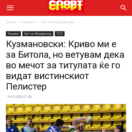
Дома
Ракомет
Куп на Македонија
Ракомет
Куп на Македонија
ТОП
Кузмановски: Криво ми е
за Битола, но ветувам дека
во мечот за титулата ќе го
видат вистинскиот
Пелистер
19.05.2024 21:30