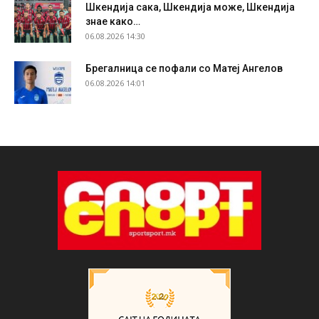
Шкендија сака, Шкендија може, Шкендија
знае како…
06.08.2026 14:30
Брегалница се пофали со Матеј Ангелов
06.08.2026 14:01