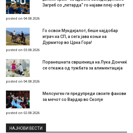
Загреб со „петарда“ го најави плеј-офот
posted on 04.08.2026
Го освои Мундијалот, беше најдобар
играч на СП, а сега јава коњи на
Дурмитор во Црна Гора!
posted on 03.08.2026
Поранешната свршеница на Лука Дончиќ
се откажа од тужбата за алиментација
posted on 04.08.2026
Мелсунген ги предупреди своите фанови
за мечот со Вардар во Скопје
posted on 02.08.2026
НAЈНОВИ ВЕСТИ