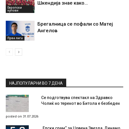
Шкендија знае како…
Европски
купови
Брегалница се пофали со Матеј
Ангелов
Прва лига
НАЈПОПУЛАРНИ ВО 7 ДЕНА
Се подготвува спектакл на Здравко
Чолиќ но теренот во Битола е безбеден
posted on 31.07.2026
„Епски срам“ за Црвена Звезда, Динамо