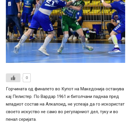
0
Горчината од финалето во Купот на Македонија останува
кај Пелистер. По Вардар 1961 и битолчани паднаа пред
младиот состав на Алкалоид, не успеаја да го искористат
своето искуство не само во регуларниот дел, туку и во
пенал серијата.