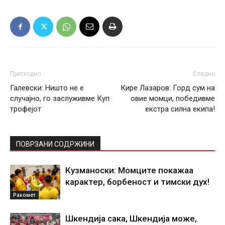
Претходно
Следно
Галевски: Ништо не е
Кире Лазаров: Горд сум на
случајно, го заслуживме Куп
овие момци, победивме
трофејот
екстра силна екипа!
ПОВРЗАНИ СОДРЖИНИ
Кузманоски: Момците покажаа
карактер, борбеност и тимски дух!
Ракомет
Шкендија сака, Шкендија може,