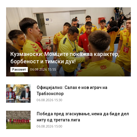
Кузманоски: Момците покажаа карактер,
борбеност и тимски дух!
06.08.2026 15:55
Ракомет
Официјално: Салах е нов играч на
Трабзонспор
06.08.2026 15:30
Победа пред згаснување, нема да биде дел
ниту од третата лига
06.08.2026 15:00