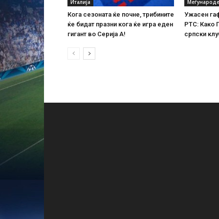
Италија
Меѓународе
Кога сезоната ќе почне, трибините
Ужасен гаф
ќе бидат празни кога ќе игра еден
РТС: Како 
гигант во Серија А!
српски клу