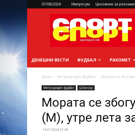
07/08/2026
Импресум
Ценовник за реклам
sportsport.mk
ДЕНЕШНИ ВЕСТИ
ФУДБАЛ
РАКОМЕТ
Дома
Меѓународен фудбал
Мората се збогува
Меѓународен фудбал
Шпанија
Мората се због
(М), утре лета 
16.07.2024 21:45