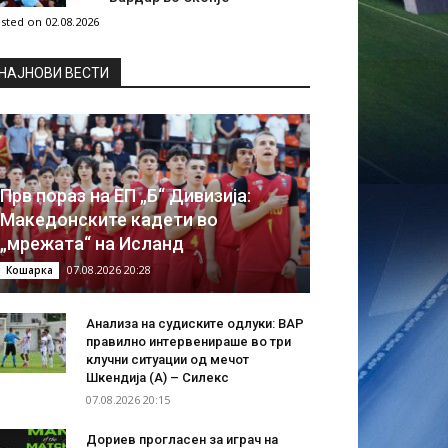
sted on 02.08.2026
НAЈНОВИ ВЕСТИ
Прв пораз на ЕП „Б“ Дивизија:
Македонските кадети во
„мрежата“ на Исланд
07.08.2026 20:28
Кошарка
Анализа на судиските одлуки: ВАР
правилно интервенираше во три
клучни ситуации од мечот
Шкендија (А) – Силекс
07.08.2026 20:15
Дориев прогласен за играч на