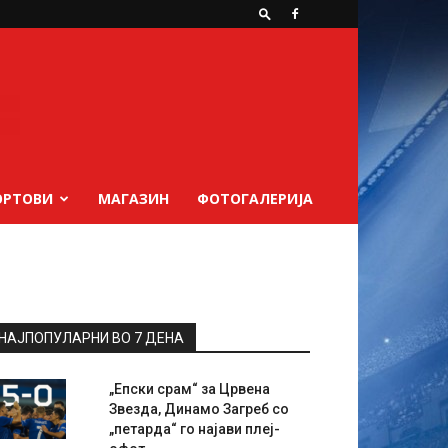
ОРТОВИ
МАГАЗИН
ФОТОГАЛЕРИЈА
НАЈПОПУЛАРНИ ВО 7 ДЕНА
„Епски срам“ за Црвена
Звезда, Динамо Загреб со
„петарда“ го најави плеј-