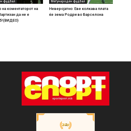
н фудбал
Меѓународен фудбал
 на коментаторот на
Неверојатно: Еве колкава плата
Партизан да не е
ќе зема Родри во Барселона
б!(ВИДЕО)