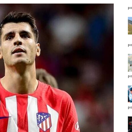
po
po
po
po