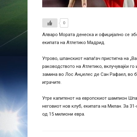
0
Алваро Мората денеска и официјално се збо
екипата на Атлетико Мадрид.
Утрово, шпанскиот напаѓач пристигна на „В
раководството на Атлетико, вклучувајќи го 
замина во Лос Анџелес де Сан Рафаел, во б
играчите.
Утре капитенот на европскиот шампион Шпан
неговиот нов клуб, екипата на Милан. За 3
од 15 милиони евра.