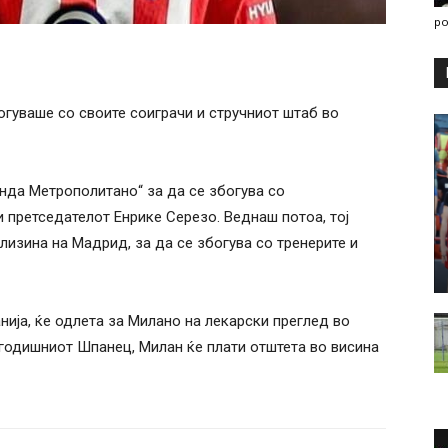
po
гуваше со своите соиграчи и стручниот штаб во
анда Метрополитано“ за да се збогува со
и претседателот Енрике Серезо. Веднаш потоа, тој
лизина на Мадрид, за да се збогува со тренерите и
ија, ќе одлета за Милано на лекарски преглед во
1-годишниот Шпанец, Милан ќе плати отштета во висина