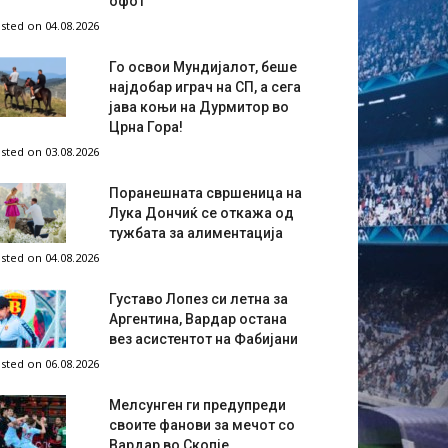
офот
sted on 04.08.2026
Го освои Мундијалот, беше
најдобар играч на СП, а сега
јава коњи на Дурмитор во
Црна Гора!
sted on 03.08.2026
Поранешната свршеница на
Лука Дончиќ се откажа од
тужбата за алиментација
sted on 04.08.2026
Густаво Лопез си летна за
Аргентина, Вардар остана
вез асистентот на Фабијани
sted on 06.08.2026
Мелсунген ги предупреди
своите фанови за мечот со
Вардар во Скопје