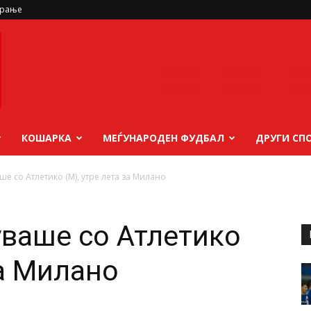
ирање
КОШАРКА
МЕЃУНАРОДЕН ФУДБАЛ
ДРУГИ СП
ше со Атлетико (М), утре лета за Милано
уваше со Атлетико
за Милано