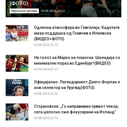
(ФОТО)
06.08.2026 23:22
Европски купови
Одлична атмосфера во Гевгелија: Кадетите
имаа поддршка од Главчев и Илиевски
(ВИДЕО+ФОТО)
06.08.2026 23:15
Ни голот на Марко не помогна: Шкендија со
минимален пораз во Единбург!(ВИДЕО)
06.08.2026 22:57
Официјално: Легендарниот Диего Форлан е
нов селектор на Уругвај(ФОТО)
06.08.2026 22:30
Стојановски: „Го направивме првиот чекор,
сега целосно сме фокусирани на Исланд“
06.08.2026 22:10