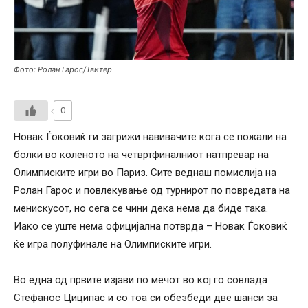
Фото: Ролан Гарос/Твитер
0
Новак Ѓоковиќ ги загрижи навивачите кога се пожали на
болки во коленото на четвртфиналниот натпревар на
Олимписките игри во Париз. Сите веднаш помислија на
Ролан Гарос и повлекување од турнирот по повредата на
менискусот, но сега се чини дека нема да биде така.
Иако се уште нема официјална потврда – Новак Ѓоковиќ
ќе игра полуфинале на Олимписките игри.
Во една од првите изјави по мечот во кој го совлада
Стефанос Циципас и со тоа си обезбеди две шанси за