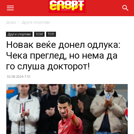
Дома
Други спортови
Други спортови
ЗОИ
ТОП
Новак веќе донел одлука:
Чека преглед, но нема да
го слуша докторот!
02.08.2024 7:51