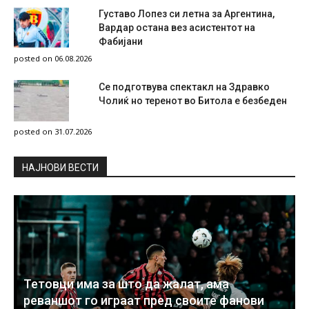
Густаво Лопез си летна за Аргентина,
Вардар остана вез асистентот на
Фабијани
posted on 06.08.2026
Се подготвува спектакл на Здравко
Чолиќ но теренот во Битола е безбеден
posted on 31.07.2026
НAЈНОВИ ВЕСТИ
Тетовци има за што да жалат, ама
реваншот го играат пред своите фанови