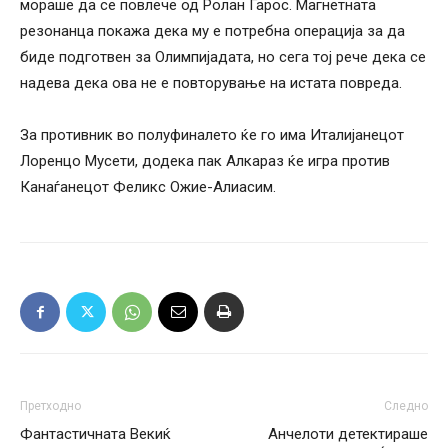
мораше да се повлече од Ролан Гарос. Магнетната
резонанца покажа дека му е потребна операција за да
биде подготвен за Олимпијадата, но сега тој рече дека се
надева дека ова не е повторување на истата повреда.
За противник во полуфиналето ќе го има Италијанецот
Лоренцо Мусети, додека пак Алкараз ќе игра против
Канаѓанецот Феликс Ожие-Алиасим.
Претходно
Следно
Фантастичната Векиќ
Анчелоти детектираше