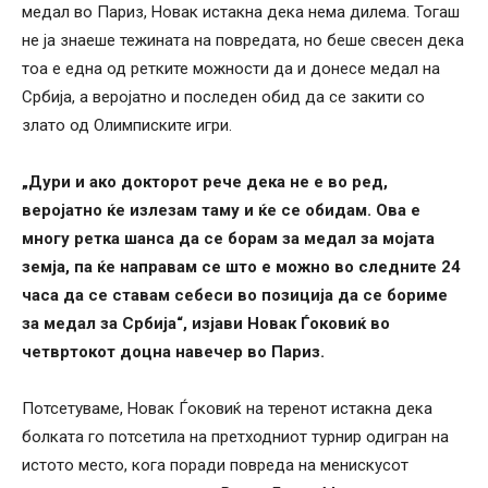
медал во Париз, Новак истакна дека нема дилема. Тогаш
не ја знаеше тежината на повредата, но беше свесен дека
тоа е една од ретките можности да и донесе медал на
Србија, а веројатно и последен обид да се закити со
злато од Олимписките игри.
„Дури и ако докторот рече дека не е во ред,
веројатно ќе излезам таму и ќе се обидам. Ова е
многу ретка шанса да се борам за медал за мојата
земја, па ќе направам се што е можно во следните 24
часа да се ставам себеси во позиција да се бориме
за медал за Србија“, изјави Новак Ѓоковиќ во
четвртокот доцна навечер во Париз.
Потсетуваме, Новак Ѓоковиќ на теренот истакна дека
болката го потсетила на претходниот турнир одигран на
истото место, кога поради повреда на менискусот