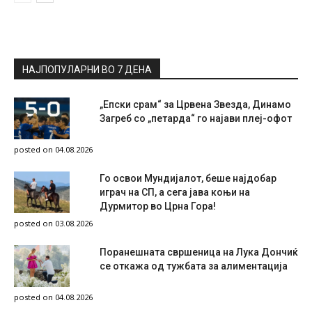
НАЈПОПУЛАРНИ ВО 7 ДЕНА
„Епски срам“ за Црвена Звезда, Динамо
Загреб со „петарда“ го најави плеј-офот
posted on 04.08.2026
Го освои Мундијалот, беше најдобар
играч на СП, а сега јава коњи на
Дурмитор во Црна Гора!
posted on 03.08.2026
Поранешната свршеница на Лука Дончиќ
се откажа од тужбата за алиментација
posted on 04.08.2026