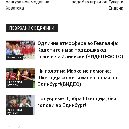
осигура нов медал на
подобар играч од Ѓулер и
Хрватска
Ендрик
ПОВРЗАНИ СОДРЖИНИ
Одлична атмосфера во Гевгелија:
Кадетите имаа поддршка од
Главчев и Илиевски (ВИДЕО+ФОТО)
Кошарка
Ни голот на Марко не помогна:
Шкендија со минимален пораз во
Европски
Единбург!(ВИДЕО)
купови
Полувреме: Добра Шкендија, без
голови во Единбург!
Европски
купови