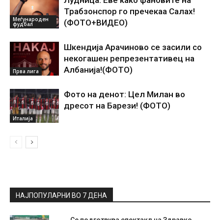
Лудница: Еве како фановите на
Трабзонспор го пречекаа Салах!
Меѓународен
(ФОТО+ВИДЕО)
фудбал
Шкендија Арачиново се засили со
некогашен репрезентативец на
Албанија!(ФОТО)
Прва лига
Фото на денот: Цел Милан во
дресот на Барези! (ФОТО)
Италија
НАЈПОПУЛАРНИ ВО 7 ДЕНА