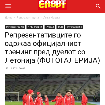
Дома
Репрезентација
Лига Нации
Репрезентација
Лига Нации
Фудбал
ТОП
Фотогалерија
Репрезентативците го
одржаа официјалниот
тренинг пред дуелот со
Летонија (ФОТОГАЛЕРИЈА)
13.11.2024 20:08