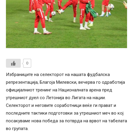
0
Избраниците на селекторот на нашата фудбалска
репрезентација, Благоја Милевски, вечерва го одработија
официјалниот тренинг на Националната арена пред
утрешниот дуел со Летонија во Лигата на нации.
Селекторот и неговите соработници веќе ги прават и
последните тактики подготовки за утрешниот меч во кој
посакуваме нова победа за потврда на врвот на табелата
во групата.