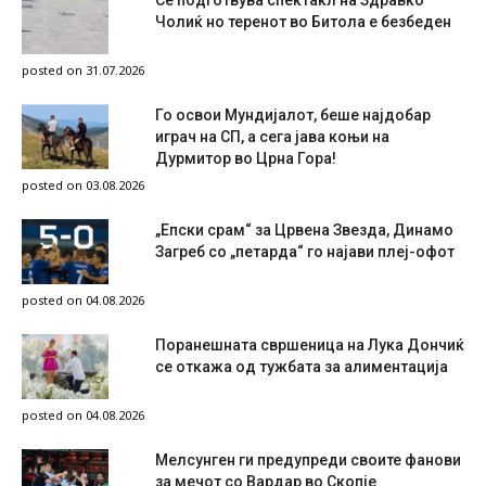
Се подготвува спектакл на Здравко
Чолиќ но теренот во Битола е безбеден
posted on 31.07.2026
Го освои Мундијалот, беше најдобар
играч на СП, а сега јава коњи на
Дурмитор во Црна Гора!
posted on 03.08.2026
„Епски срам“ за Црвена Звезда, Динамо
Загреб со „петарда“ го најави плеј-офот
posted on 04.08.2026
Поранешната свршеница на Лука Дончиќ
се откажа од тужбата за алиментација
posted on 04.08.2026
Мелсунген ги предупреди своите фанови
за мечот со Вардар во Скопје