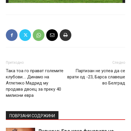
Претходно
Следно
Така тоа го прават големите
Партизан не успеа да се
клубови…. Динамо на
врати од -23, Барса славеше
Атлетико Мадрид му
во Белград
продава двоец за преку 40
милиони евра
ПОВРЗАНИ СОДРЖИНИ