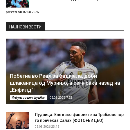
posted on 02.08.2026
НAЈНОВИ ВЕСТИ
Побегна во Реал за бадијала, доби
шлаканица од Мурињо, а сега сака назад на
„Енфилд“!
06.08.2026 7:53
Меѓународен фудбал
Лудница: Еве како фановите на Трабзонспор
го пречекаа Салах!(ФОТО+ВИДЕО)
05.08.2026 23:15