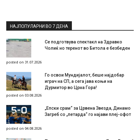
НАЈПОПУЛАРНИ ВО 7 ДЕНА
Се подготвува спектакл на Здравко
Чолиќ но теренот во Битола е безбеден
posted on 31.07.2026
Го освои Мундијалот, беше најдобар
играч на СП, а сега јава коњи на
Дурмитор во Црна Гора!
posted on 03.08.2026
„Епски срам“ за Црвена Звезда, Динамо
Загреб со „петарда“ го најави плеј-офот
posted on 04.08.2026