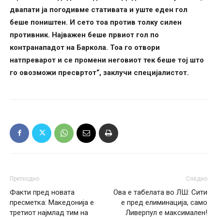
двапати ја погодивме стативата и уште еден гол
беше поништен. И сето тоа против толку силен
противник. Најважен беше првиот гол по
контранападот на Баркола. Тоа го отвори
натпреварот и се промени неговиот тек беше тој што
го овозможи пресвртот“, заклучи специјалистот.
Претходно
Следно
Факти пред новата
Ова е табелата во ЛШ: Сити
пресметка: Македонија е
е пред елиминација, само
третиот најмлад тим на
Ливерпул е максимален!