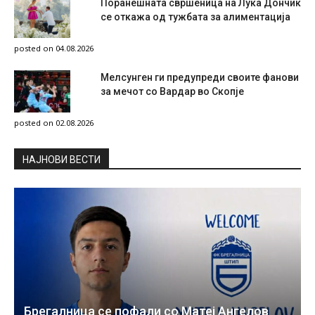
Поранешната свршеница на Лука Дончиќ
се откажа од тужбата за алиментација
posted on 04.08.2026
Мелсунген ги предупреди своите фанови
за мечот со Вардар во Скопје
posted on 02.08.2026
НAЈНОВИ ВЕСТИ
Брегалница се пофали со Матеј Ангелов