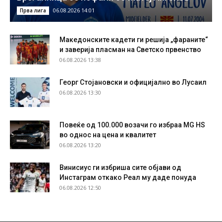
06.08.2026 14:01
Прва лига
Македонските кадети ги решија „фараните“
и заверија пласман на Светско првенство
06.08.2026 13:38
Георг Стојановски и официјално во Лусаил
06.08.2026 13:30
Повеќе од 100.000 возачи го избраа MG HS
во однос на цена и квалитет
06.08.2026 13:20
Винисиус ги избриша сите објави од
Инстаграм откако Реал му даде понуда
06.08.2026 12:50