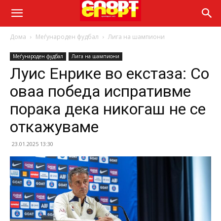
Дома
Меѓународен фудбал
Лига на шампиони
Меѓународен фудбал
Лига на шампиони
Луис Енрике во екстаза: Со
оваа победа испративме
порака дека никогаш не се
откажуваме
23.01.2025 13:30