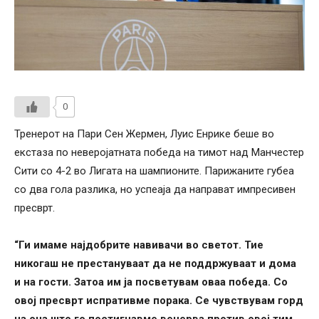
0
Тренерот на Пари Сен Жермен, Луис Енрике беше во
екстаза по неверојатната победа на тимот над Манчестер
Сити со 4-2 во Лигата на шампионите. Парижаните губеа
со два гола разлика, но успеаја да направат импресивен
пресврт.
“Ги имаме најдобрите навивачи во светот. Тие
никогаш не престануваат да не поддржуваат и дома
и на гости. Затоа им ја посветувам оваа победа. Со
овој пресврт испративме порака. Се чувствувам горд
на она што го постигнавме вечерва против овој тим