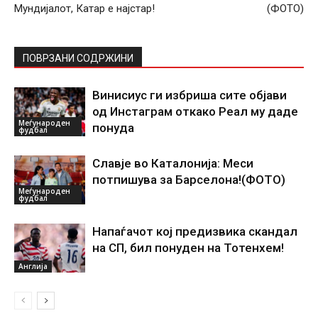
Мундијалот, Катар е најстар!
(ФОТО)
ПОВРЗАНИ СОДРЖИНИ
Винисиус ги избриша сите објави
од Инстаграм откако Реал му даде
Меѓународен
понуда
фудбал
Славје во Каталонија: Меси
потпишува за Барселона!(ФОТО)
Меѓународен
фудбал
Напаѓачот кој предизвика скандал
на СП, бил понуден на Тотенхем!
Англија