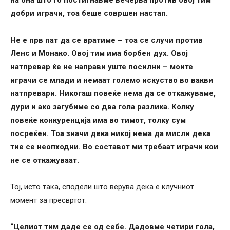
добри играчи, тоа беше совршен настап.
Не е прв пат да се вратиме – тоа се случи против
Ленс и Монако. Овој тим има борбен дух. Овој
натпревар ќе не направи уште посилни – моите
играчи се млади и немаат големо искуство во вакви
натпревари. Никогаш повеќе нема да се откажуваме,
дури и ако загубиме со два гола разлика. Колку
повеќе конкуренција има во тимот, толку сум
посреќен. Тоа значи дека никој нема да мисли дека
тие се неопходни. Во составот ми требаат играчи кои
не се откажуваат.
Тој, исто така, сподели што верува дека е клучниот
момент за пресвртот.
“Целиот тим даде се од себе. Дадовме четири гола,