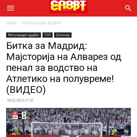
Дома
Меѓународен фудбал
Меѓународен фудбал
ТОП
Шпанија
Битка за Мадрид:
Мајсторија на Алварез од
пенал за водство на
Атлетико на полувреме!
(ВИДЕО)
08.02.2025 21:56