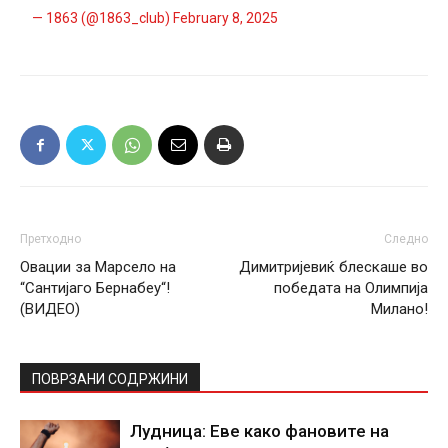
— 1863 (@1863_club)
February 8, 2025
Претходно
Следно
Овации за Марсело на
Димитријевиќ блескаше во
“Сантијаго Бернабеу“!
победата на Олимпија
(ВИДЕО)
Милано!
ПОВРЗАНИ СОДРЖИНИ
Лудница: Еве како фановите на