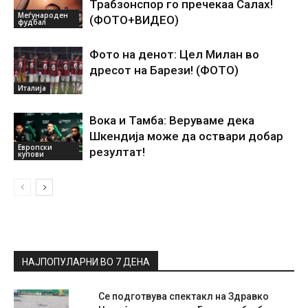
Трабзонспор го пречекаа Салах!
Меѓународен
(ФОТО+ВИДЕО)
фудбал
Фото на денот: Цел Милан во
дресот на Барези! (ФОТО)
Италија
Вока и Тамба: Веруваме дека
Шкендија може да оствари добар
Европски
резултат!
купови
НАЈПОПУЛАРНИ ВО 7 ДЕНА
Се подготвува спектакл на Здравко