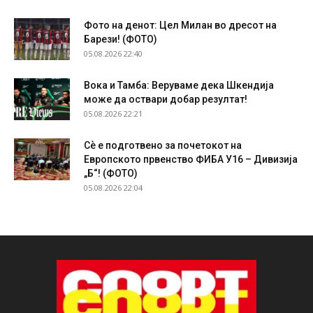
Фото на денот: Цел Милан во дресот на
Барези! (ФОТО)
05.08.2026 22:40
Вока и Тамба: Веруваме дека Шкендија
може да оствари добар резултат!
05.08.2026 22:21
Сѐ е подготвено за почетокот на
Европското првенство ФИБА У16 – Дивизија
„Б“! (ФОТО)
05.08.2026 22:04