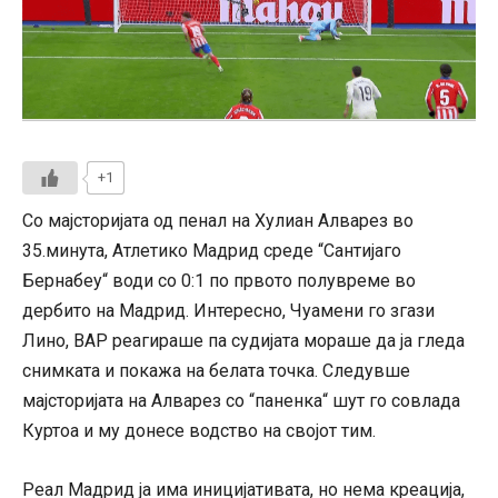
+1
Со мајсторијата од пенал на Хулиан Алварез во
35.минута, Атлетико Мадрид среде “Сантијаго
Бернабеу“ води со 0:1 по првото полувреме во
дербито на Мадрид. Интересно, Чуамени го згази
Лино, ВАР реагираше па судијата мораше да ја гледа
снимката и покажа на белата точка. Следувше
мајсторијата на Алварез со “паненка“ шут го совлада
Куртоа и му донесе водство на својот тим.
Реал Мадрид ја има иницијативата, но нема креација,