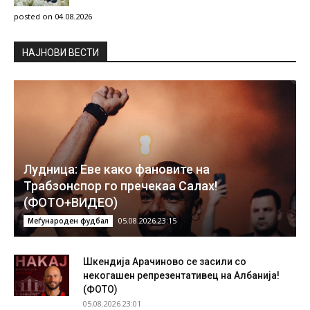
posted on 04.08.2026
НAЈНОВИ ВЕСТИ
Лудница: Еве како фановите на
Трабзонспор го пречекаа Салах!
(ФОТО+ВИДЕО)
05.08.2026 23:15
Меѓународен фудбал
Шкендија Арачиново се засили со
некогашен репрезентативец на Албанија!
(ФОТО)
05.08.2026 23:01