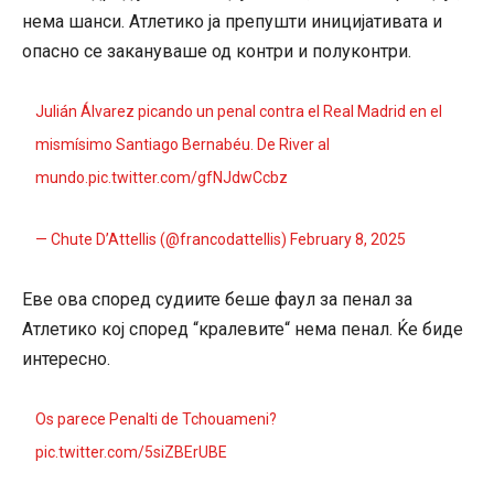
нема шанси. Атлетико ја препушти иницијативата и
опасно се закануваше од контри и полуконтри.
Julián Álvarez picando un penal contra el Real Madrid en el
mismísimo Santiago Bernabéu. De River al
mundo.
pic.twitter.com/gfNJdwCcbz
— Chute D’Attellis (@francodattellis)
February 8, 2025
Еве ова според судиите беше фаул за пенал за
Атлетико кој според “кралевите“ нема пенал. Ќе биде
интересно.
Os parece Penalti de Tchouameni?
pic.twitter.com/5siZBErUBE