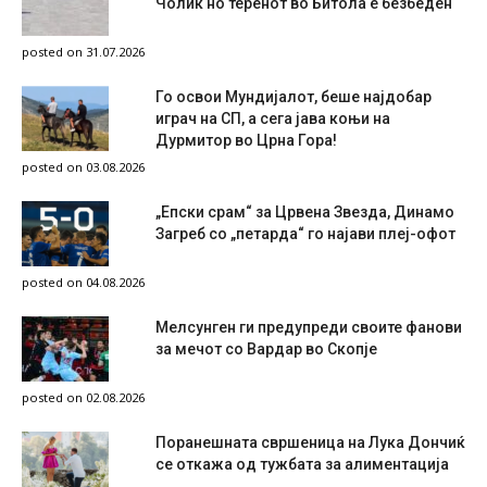
Чолиќ но теренот во Битола е безбеден
posted on 31.07.2026
Го освои Мундијалот, беше најдобар
играч на СП, а сега јава коњи на
Дурмитор во Црна Гора!
posted on 03.08.2026
„Епски срам“ за Црвена Звезда, Динамо
Загреб со „петарда“ го најави плеј-офот
posted on 04.08.2026
Мелсунген ги предупреди своите фанови
за мечот со Вардар во Скопје
posted on 02.08.2026
Поранешната свршеница на Лука Дончиќ
се откажа од тужбата за алиментација