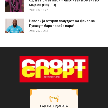
Од Де Пол за Меси – емотивен момент во
Мајами (ВИДЕО)
09.08.2026 8:27
Наполи ја отфрли понудата на Фенер за
Лукаку – бара повеќе пари!
09.08.2026 7:53