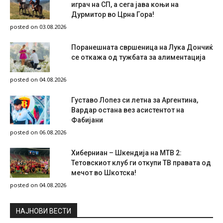
играч на СП, а сега јава коњи на
Дурмитор во Црна Гора!
posted on 03.08.2026
Поранешната свршеница на Лука Дончиќ
се откажа од тужбата за алиментација
posted on 04.08.2026
Густаво Лопез си летна за Аргентина,
Вардар остана вез асистентот на
Фабијани
posted on 06.08.2026
Хиберниан – Шкендија на МТВ 2:
Тетовскиот клуб ги откупи ТВ правата од
мечот во Шкотска!
posted on 04.08.2026
НAЈНОВИ ВЕСТИ