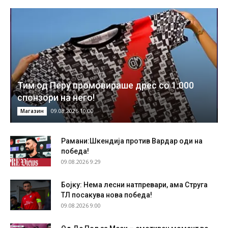
Тим од Перу промовираше дрес со 1.000
спонзори на него!
09.08.2026 10:00
Магазин
Рамани:Шкендија против Вардар оди на
победа!
09.08.2026 9:29
Бојку: Нема лесни натпревари, ама Струга
ТЛ посакува нова победа!
09.08.2026 9:00