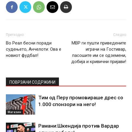
Претходно
Следно
Во Реал бесни поради
МВР ги пушти приведените
судењето, Анчелоти: Ова е
играчи на Гостивар,
новиот фудбал!
пасошите им се одземени,
добија и кривични пријави!
ПОВРЗАНИ СОДРЖИНИ
Тим од Перу промовираше дрес со
1.000 спонзори на него!
Магазин
Рамани:Шкендија против Вардар