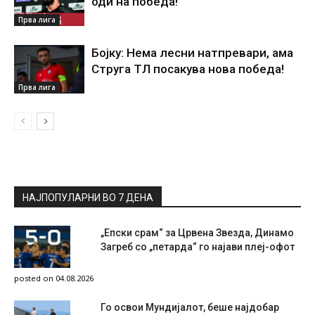
оди на победа!
Прва лига
Бојку: Нема лесни натпревари, ама
Струга ТЛ посакува нова победа!
Прва лига
НАЈПОПУЛАРНИ ВО 7 ДЕНА
„Епски срам“ за Црвена Звезда, Динамо
Загреб со „петарда“ го најави плеј-офот
posted on 04.08.2026
Го освои Мундијалот, беше најдобар