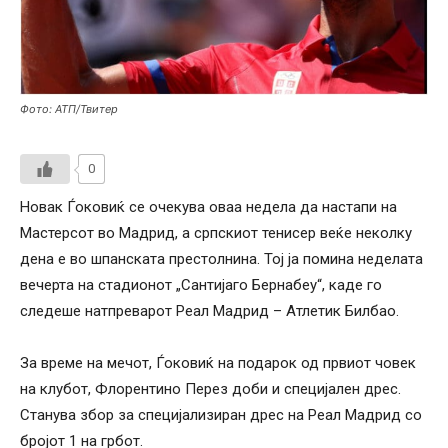
Фото: АТП/Твитер
0
Новак Ѓоковиќ се очекува оваа недела да настапи на
Мастерсот во Мадрид, а српскиот тенисер веќе неколку
дена е во шпанската престолнина. Тој ја помина неделата
вечерта на стадионот „Сантијаго Бернабеу“, каде го
следеше натпреварот Реал Мадрид – Атлетик Билбао.
За време на мечот, Ѓоковиќ на подарок од првиот човек
на клубот, Флорентино Перез доби и специјален дрес.
Станува збор за специјализиран дрес на Реал Мадрид со
бројот 1 на грбот.